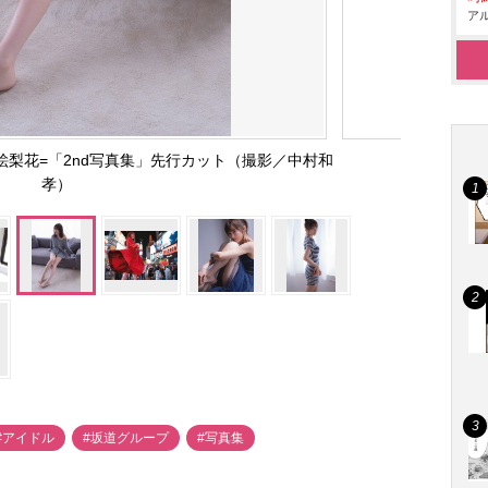
アル
梨花=「2nd写真集」先行カット（撮影／中村和
孝）
#アイドル
#坂道グループ
#写真集