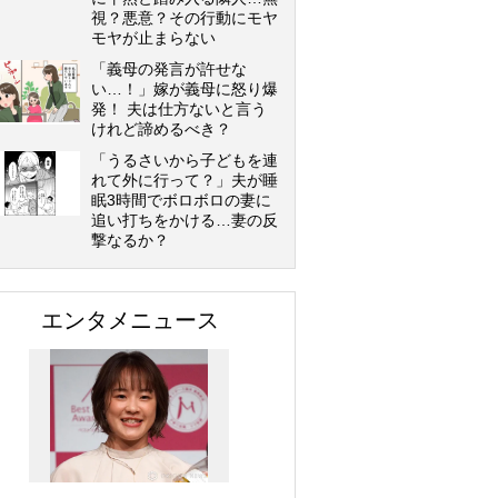
視？悪意？その行動にモヤ
モヤが止まらない
「義母の発言が許せな
い…！」嫁が義母に怒り爆
発！ 夫は仕方ないと言う
けれど諦めるべき？
「うるさいから子どもを連
れて外に行って？」夫が睡
眠3時間でボロボロの妻に
追い打ちをかける…妻の反
撃なるか？
エンタメニュース