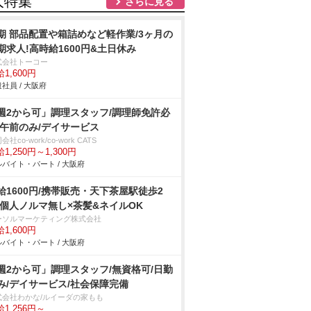
人特集
さらに見る
期 部品配置や箱詰めなど軽作業/3ヶ月の
期求人!高時給1600円&土日休み
式会社トーコー
1,600円
社員 / 大阪府
週2から可」調理スタッフ/調理師免許必
/午前のみ/デイサービス
会社co-work/co-work CATS
1,250円～1,300円
バイト・パート / 大阪府
給1600円/携帯販売・天下茶屋駅徒歩2
/個人ノルマ無し×茶髪&ネイルOK
ーソルマーケティング株式会社
1,600円
バイト・パート / 大阪府
週2から可」調理スタッフ/無資格可/日勤
み/デイサービス/社会保障完備
式会社わかな/ルイーダの家もも
1,256円～