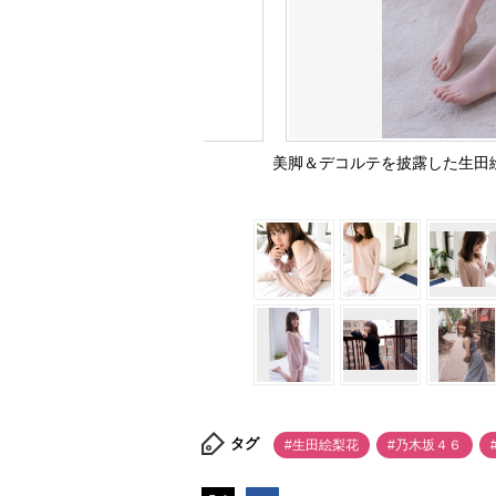
美脚＆デコルテを披露した生田絵
タグ
#生田絵梨花
#乃木坂４６