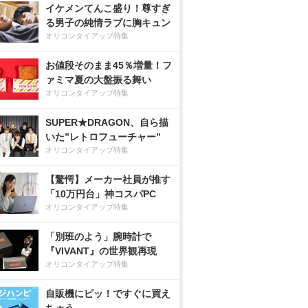
イケメンてんこ盛り！尊すぎ
る男子の純情ラブに胸キュン
オリコンタイアップ特集
お値段そのまま45％増量！フ
ァミマ夏の大盤振る舞い
オリコンタイアップ特集
SUPER★DRAGON、自ら描
いた”レトロフューチャー”
オリコンタイアップ特集
【驚愕】メーカー社員が推す
「10万円台」神コスパPC
オリコンタイアップ特集
「別班のよう」腕時計で
『VIVANT』の世界観再現
オリコンタイアップ特集
自販機にピッ！ですぐに買え