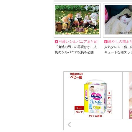
可愛いシルバニアまとめ
癒やしの猫ま
『鬼滅の刃』の再現ほか、人
人気タレント猫、
気のシルバニア投稿を公開
キュートな猫ズラ