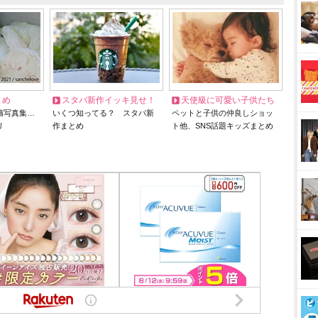
とめ
スタバ新作イッキ見せ！
天使級に可愛い子供たち
猫写真集…
いくつ知ってる？ スタバ新
ペットと子供の仲良しショッ
リ
作まとめ
ト他、SNS話題キッズまとめ