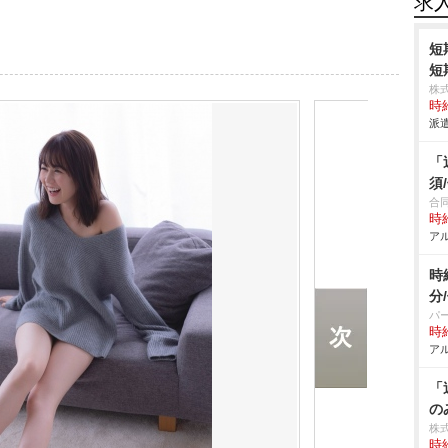
求
短
短
株
時給
派遣
「
須
合同
時給
アル
時
分
パ
時給
アル
「
の
株
時給