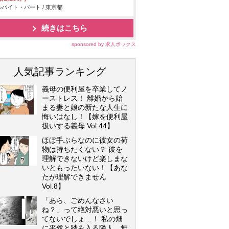
バイト・パート / 東京都
続きはこちら
sponsored by 求人ボックス
人気記事ランキング
義母の便利屋を卒業してノ
ーストレス！ 離婚から始
まる妻と娘の新たな人生に
悔いはなし！【嫁を便利屋
扱いする義母 Vol.44】
ほぼ手ぶらなのに彼女の荷
物は持ちたくない？ 彼を
理解できないけど楽しまな
いともったいない！【あな
たが理解できません
Vol.8】
「あら、ごめんなさい
ね？」って絶対悪いと思っ
てないでしょ…！ 私の畑
に平然と踏み入る隣人…無