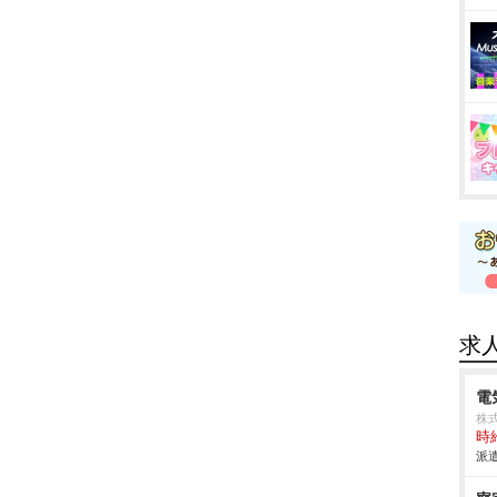
求
電
株
時給
派遣