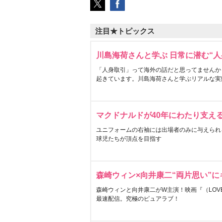
注目★トピックス
川島海荷さんと学ぶ 日常に潜む“人
「人身取引」って海外の話だと思ってませんか
起きています。川島海荷さんと学ぶリアルな実
マクドナルドが40年にわたり支え
ユニフォームの右袖には出場者のみに与えられ
球児たちが頂点を目指す
森崎ウィン×向井康二“両片思い”
森崎ウィンと向井康二がW主演！映画『（LOVE S
最速配信。究極のピュアラブ！