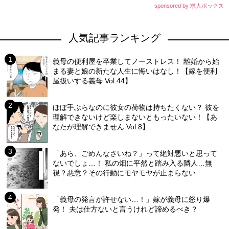
sponsored by 求人ボックス
人気記事ランキング
義母の便利屋を卒業してノーストレス！ 離婚から始
まる妻と娘の新たな人生に悔いはなし！【嫁を便利
屋扱いする義母 Vol.44】
ほぼ手ぶらなのに彼女の荷物は持ちたくない？ 彼を
理解できないけど楽しまないともったいない！【あ
なたが理解できません Vol.8】
「あら、ごめんなさいね？」って絶対悪いと思って
ないでしょ…！ 私の畑に平然と踏み入る隣人…無
視？悪意？その行動にモヤモヤが止まらない
「義母の発言が許せない…！」嫁が義母に怒り爆
発！ 夫は仕方ないと言うけれど諦めるべき？