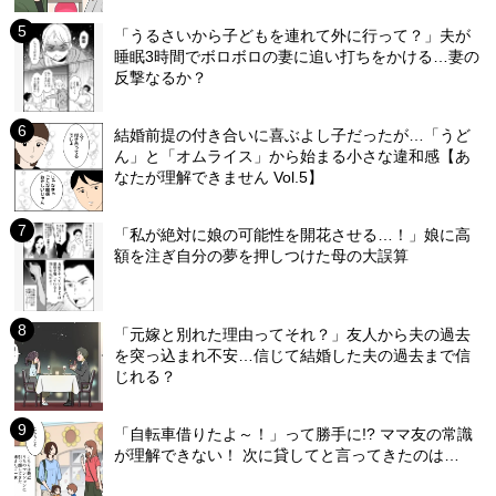
「うるさいから子どもを連れて外に行って？」夫が
睡眠3時間でボロボロの妻に追い打ちをかける…妻の
反撃なるか？
結婚前提の付き合いに喜ぶよし子だったが…「うど
ん」と「オムライス」から始まる小さな違和感【あ
なたが理解できません Vol.5】
「私が絶対に娘の可能性を開花させる…！」娘に高
額を注ぎ自分の夢を押しつけた母の大誤算
「元嫁と別れた理由ってそれ？」友人から夫の過去
を突っ込まれ不安…信じて結婚した夫の過去まで信
じれる？
「自転車借りたよ～！」って勝手に!? ママ友の常識
が理解できない！ 次に貸してと言ってきたのは…