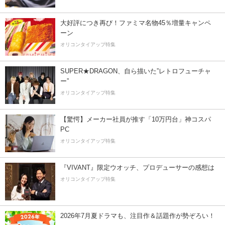
大好評につき再び！ファミマ名物45％増量キャンペ
ーン
オリコンタイアップ特集
SUPER★DRAGON、自ら描いた”レトロフューチャ
ー”
オリコンタイアップ特集
【驚愕】メーカー社員が推す「10万円台」神コスパ
PC
オリコンタイアップ特集
『VIVANT』限定ウオッチ、プロデューサーの感想は
オリコンタイアップ特集
2026年7月夏ドラマも、注目作＆話題作が勢ぞろい！