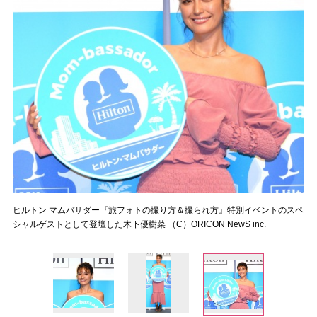
ヒルトン マムバサダー『旅フォトの撮り方＆撮られ方』特別イベントのスペ
シャルゲストとして登壇した木下優樹菜 （C）ORICON NewS inc.