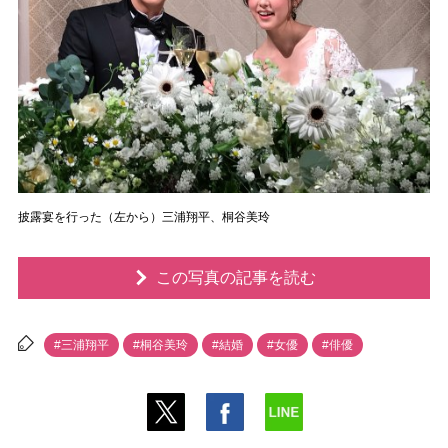
披露宴を行った（左から）三浦翔平、桐谷美玲
この写真の記事を読む
#三浦翔平
#桐谷美玲
#結婚
#女優
#俳優