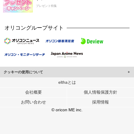
プレゼント特集
オリコングループサイト
クッキーの使用について
このサイトでは Cookie を使用して、ユーザーに合わせたコンテンツや広告の
elthaとは
表示、ソーシャル メディア機能の提供、広告の表示回数やクリック数の測定を
会社概要
個人情報保護方針
行っています。
また、ユーザーによるサイトの利用状況についても情報を収集し、ソーシャル
お問い合わせ
採用情報
メディアや広告配信、データ解析の各パートナーに提供しています。
各パートナーは、この情報とユーザーが各パートナーに提供した他の情報や、
© oricon ME inc.
ユーザーが各パートナーのサービスを使用したときに収集した他の情報を組み
合わせて使用することがあります。