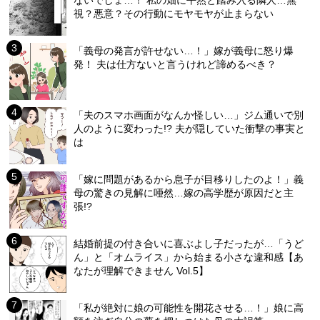
視？悪意？その行動にモヤモヤが止まらない
「義母の発言が許せない…！」嫁が義母に怒り爆
発！ 夫は仕方ないと言うけれど諦めるべき？
「夫のスマホ画面がなんか怪しい…」ジム通いで別
人のように変わった!? 夫が隠していた衝撃の事実と
は
「嫁に問題があるから息子が目移りしたのよ！」義
母の驚きの見解に唖然…嫁の高学歴が原因だと主
張!?
結婚前提の付き合いに喜ぶよし子だったが…「うど
ん」と「オムライス」から始まる小さな違和感【あ
なたが理解できません Vol.5】
「私が絶対に娘の可能性を開花させる…！」娘に高