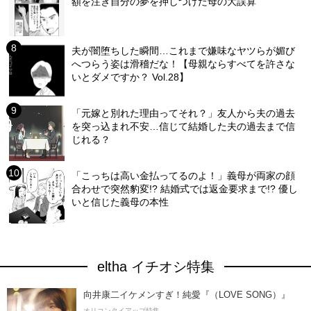
額を注ぎ自分の夢を押しつけた母の大誤算
夫が闇堕ちした瞬間…これまで嫌味なヤツらが媚び
へつらう姿は滑稽だな！【母親ならすべてを許さな
いとダメですか？ Vol.28】
「元嫁と別れた理由ってそれ？」友人から夫の過去
を突っ込まれ不安…信じて結婚した夫の過去まで信
じれる？
「こっちは高い金払ってるのよ！」義母が両家の顔
合わせで突然豹変!? 結婚式では返金要求まで!? 優し
いと信じた義母の本性
eltha イチオシ特集
向井康二イケメンすぎ！純愛『（LOVE SONG）』
オリコンタイアップ特集