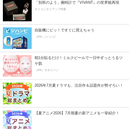
「別班のよう」腕時計で『VIVANT』の世界観再現
オリコンタイアップ特集
自販機にピッ！ですぐに買えちゃう
（PR）ジハンピ
朝1分貼るだけ！ミルクピールで一日中ずっとうるツ
ヤ肌
（PR）サボリーノ
2026年7月夏ドラマも、注目作＆話題作が勢ぞろい！
【夏アニメ2026】7月期夏の新アニメを一挙紹介！