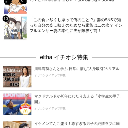
「この食い尽くし系って俺のこと!?」妻のSNSで知
った自分の姿…映えのためなら家族は二の次？ イン
フルエンサー妻の本性に夫が限界寸前！
eltha イチオシ特集
川島海荷さんと学ぶ 日常に潜む“人身取引”のリアル
オリコンタイアップ特集
マクドナルドが40年にわたり支える「小学生の甲子
園」
オリコンタイアップ特集
イケメンてんこ盛り！尊すぎる男子の純情ラブに胸