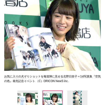
お気に入りの犬ぞりショットを報道陣に見せる北野日奈子＝1st写真集『空気
の色』発売記念イベント （C）ORICON NewS inc.