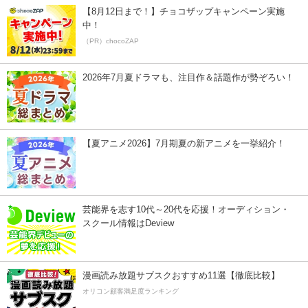
【8月12日まで！】チョコザップキャンペーン実施
中！
（PR）chocoZAP
2026年7月夏ドラマも、注目作＆話題作が勢ぞろい！
【夏アニメ2026】7月期夏の新アニメを一挙紹介！
芸能界を志す10代～20代を応援！オーディション・
スクール情報はDeview
漫画読み放題サブスクおすすめ11選【徹底比較】
オリコン顧客満足度ランキング