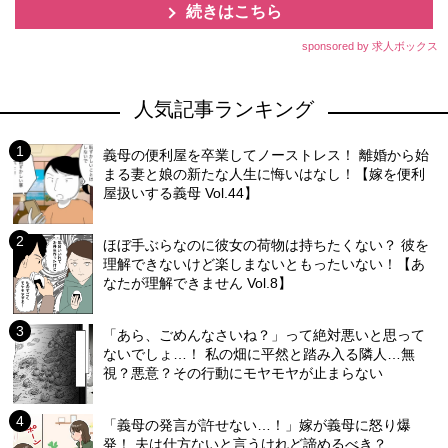
続きはこちら
sponsored by 求人ボックス
人気記事ランキング
義母の便利屋を卒業してノーストレス！ 離婚から始
まる妻と娘の新たな人生に悔いはなし！【嫁を便利
屋扱いする義母 Vol.44】
ほぼ手ぶらなのに彼女の荷物は持ちたくない？ 彼を
理解できないけど楽しまないともったいない！【あ
なたが理解できません Vol.8】
「あら、ごめんなさいね？」って絶対悪いと思って
ないでしょ…！ 私の畑に平然と踏み入る隣人…無
視？悪意？その行動にモヤモヤが止まらない
「義母の発言が許せない…！」嫁が義母に怒り爆
発！ 夫は仕方ないと言うけれど諦めるべき？