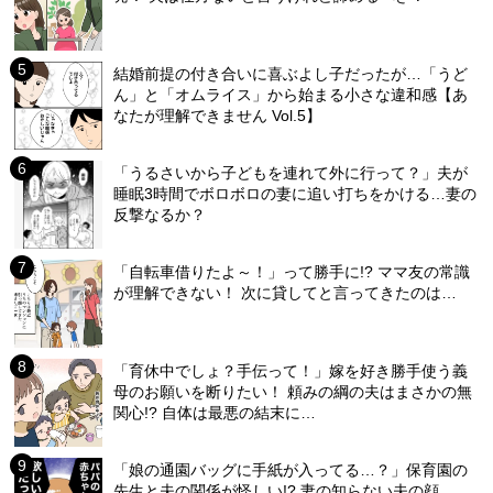
結婚前提の付き合いに喜ぶよし子だったが…「うど
ん」と「オムライス」から始まる小さな違和感【あ
なたが理解できません Vol.5】
「うるさいから子どもを連れて外に行って？」夫が
睡眠3時間でボロボロの妻に追い打ちをかける…妻の
反撃なるか？
「自転車借りたよ～！」って勝手に!? ママ友の常識
が理解できない！ 次に貸してと言ってきたのは…
「育休中でしょ？手伝って！」嫁を好き勝手使う義
母のお願いを断りたい！ 頼みの綱の夫はまさかの無
関心!? 自体は最悪の結末に…
「娘の通園バッグに手紙が入ってる…？」保育園の
先生と夫の関係が怪しい!? 妻の知らない夫の顔