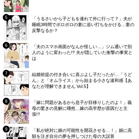
「うるさいから子どもを連れて外に行って？」夫が
睡眠3時間でボロボロの妻に追い打ちをかける…妻の
反撃なるか？
「夫のスマホ画面がなんか怪しい…」ジム通いで別
人のように変わった!? 夫が隠していた衝撃の事実と
は
結婚前提の付き合いに喜ぶよし子だったが…「うど
ん」と「オムライス」から始まる小さな違和感【あ
なたが理解できません Vol.5】
「嫁に問題があるから息子が目移りしたのよ！」義
母の驚きの見解に唖然…嫁の高学歴が原因だと主
張!?
「私が絶対に娘の可能性を開花させる…！」娘に高
額を注ぎ自分の夢を押しつけた母の大誤算