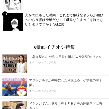
夫が闇堕ちした瞬間…これまで嫌味なヤツらが媚び
へつらう姿は滑稽だな！【母親ならすべてを許さな
いとダメですか？ Vol.28】
eltha イチオシ特集
川島海荷さんと学ぶ 日常に潜む“人身取引”のリアル
オリコンタイアップ特集
マクドナルドが40年にわたり支える「小学生の甲子
園」
オリコンタイアップ特集
イケメンてんこ盛り！尊すぎる男子の純情ラブに胸
キュン