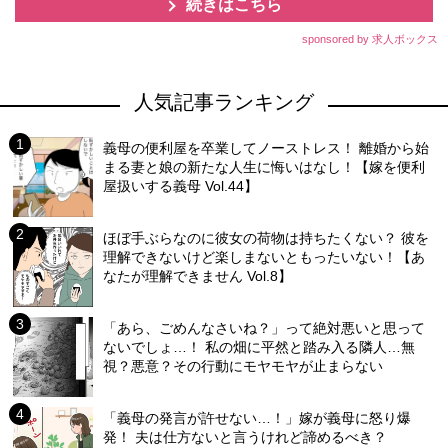
続きはこちら
sponsored by 求人ボックス
人気記事ランキング
義母の便利屋を卒業してノーストレス！ 離婚から始
まる妻と娘の新たな人生に悔いはなし！【嫁を便利
屋扱いする義母 Vol.44】
ほぼ手ぶらなのに彼女の荷物は持ちたくない？ 彼を
理解できないけど楽しまないともったいない！【あ
なたが理解できません Vol.8】
「あら、ごめんなさいね？」って絶対悪いと思って
ないでしょ…！ 私の畑に平然と踏み入る隣人…無
視？悪意？その行動にモヤモヤが止まらない
「義母の発言が許せない…！」嫁が義母に怒り爆
発！ 夫は仕方ないと言うけれど諦めるべき？