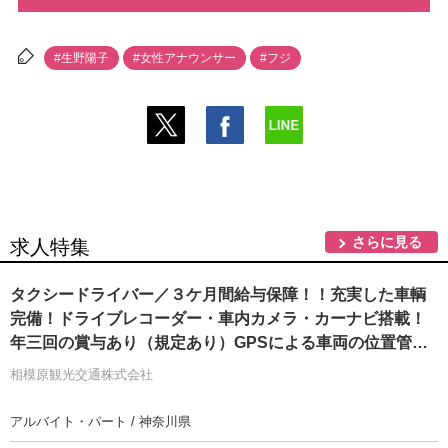
#生野陽子
#女性アナウンサー
#フジ
さらに見る
求人特集
タクシードライバー／３ケ月間給与保障！！充実した車輌
完備！ドライブレコーダー・車内カメラ・カーナビ搭載！
年三回の賞与あり（規定あり）GPSによる車両の位置管理
で迅速に配車致します徹底洗車でいつでも綺麗な車輌！！
相模原観光交通株式会社
接客業の経験者や丁寧に運転のできる方であれば年齢気に
せずに採用可能！！
アルバイト・パート / 神奈川県