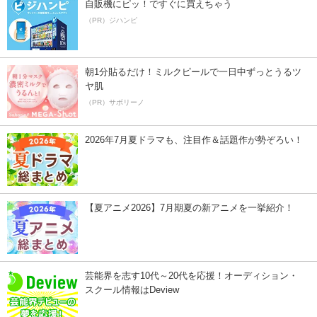
自販機にピッ！ですぐに買えちゃう
（PR）ジハンピ
朝1分貼るだけ！ミルクピールで一日中ずっとうるツ
ヤ肌
（PR）サボリーノ
2026年7月夏ドラマも、注目作＆話題作が勢ぞろい！
【夏アニメ2026】7月期夏の新アニメを一挙紹介！
芸能界を志す10代～20代を応援！オーディション・
スクール情報はDeview