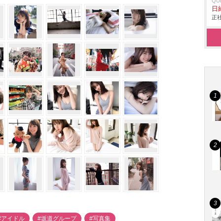
QU
日
正社
#アイドル
#坂道グループ
#写真集