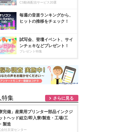
CS動画配信サービス20選
毎週の音楽ランキングから、
ヒットの推移をチェック！
試写会、登壇イベント、サイ
ンチェキなどプレゼント！
プレゼント特集
人特集
さらに見る
寮完備」産業用プリンター部品インクジ
ットヘッド組立/即入寮/製造・工場/工
・製造
式会社京栄センター