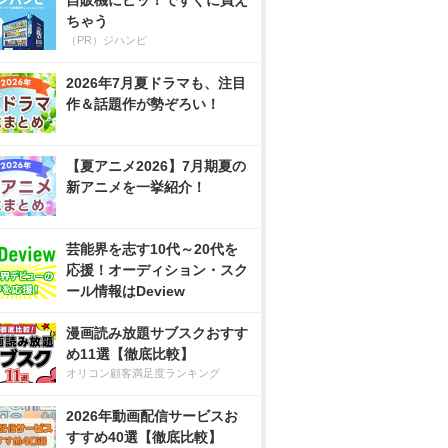
自販機にピッ！ですぐに買え
ちゃう
（PR）ジハンピ
2026年7月夏ドラマも、注目
作＆話題作が勢ぞろい！
【夏アニメ2026】7月期夏の
新アニメを一挙紹介！
芸能界を志す10代～20代を
応援！オーディション・スク
ール情報はDeview
漫画読み放題サブスクおすす
め11選【徹底比較】
オリコン顧客満足度ランキング
2026年動画配信サービスお
すすめ40選【徹底比較】