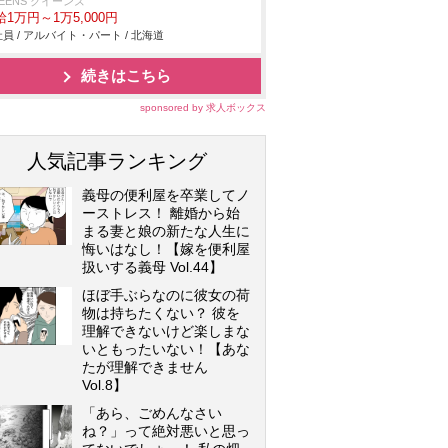
EENS クイーンズ
給1万円～1万5,000円
員 / アルバイト・パート / 北海道
続きはこちら
sponsored by 求人ボックス
人気記事ランキング
義母の便利屋を卒業してノ
ーストレス！ 離婚から始
まる妻と娘の新たな人生に
悔いはなし！【嫁を便利屋
扱いする義母 Vol.44】
ほぼ手ぶらなのに彼女の荷
物は持ちたくない？ 彼を
理解できないけど楽しまな
いともったいない！【あな
たが理解できません
Vol.8】
「あら、ごめんなさい
ね？」って絶対悪いと思っ