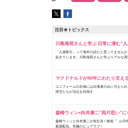
注目★トピックス
川島海荷さんと学ぶ 日常に潜む“人
「人身取引」って海外の話だと思ってませんか
起きています。川島海荷さんと学ぶリアルな実
マクドナルドが40年にわたり支え
ユニフォームの右袖には出場者のみに与えられ
球児たちが頂点を目指す
森崎ウィン×向井康二“両片思い”
森崎ウィンと向井康二がW主演！映画『（LOVE S
最速配信。究極のピュアラブ！