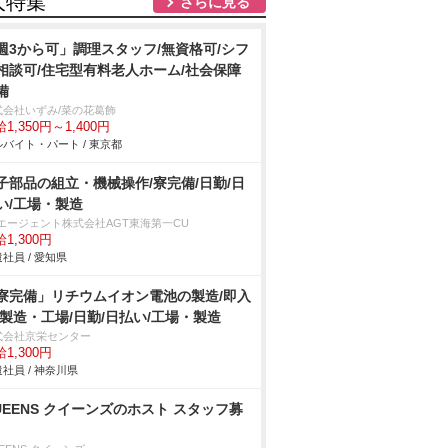
人特集
さらに見る
週3から可」調理スタッフ/無資格可/シフ
相談可/住宅型有料老人ホーム/社会保障
備
式会社いずみ/菜の花葛飾
1,350円～1,400円
バイト・パート / 東京都
子部品の組立・機械操作/寮完備/日勤/日
い/工場・製造
Tエージェント株式会社AGT東海第一CU
1,300円
社員 / 愛知県
寮完備」リチウムイオン電池の製造/即入
/製造・工場/日勤/日払い/工場・製造
式会社京栄センター
1,300円
社員 / 神奈川県
UEENS クイーンズのホスト スタッフ募