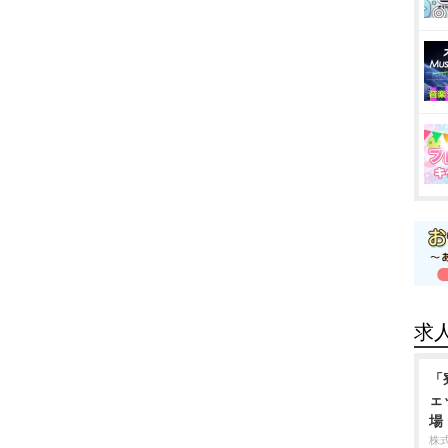
求
「
ェ
場
株