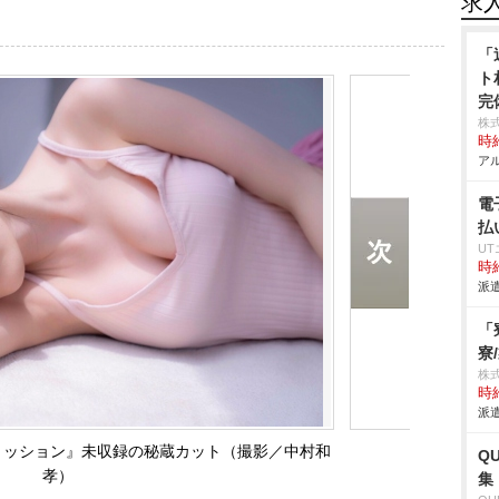
求
「
ト
完
株
時給
アル
電
払
U
時給
派遣
「
寮
株
時給
派遣
ミッション』未収録の秘蔵カット（撮影／中村和
Q
孝）
集