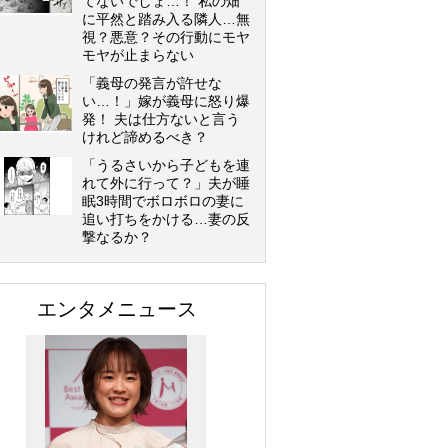
てないでしょ…！ 私の畑
に平然と踏み入る隣人…無
視？悪意？その行動にモヤ
モヤが止まらない
「義母の発言が許せな
い…！」嫁が義母に怒り爆
発！ 夫は仕方ないと言う
けれど諦めるべき？
「うるさいから子どもを連
れて外に行って？」夫が睡
眠3時間でボロボロの妻に
追い打ちをかける…妻の反
撃なるか？
エンタメニュース