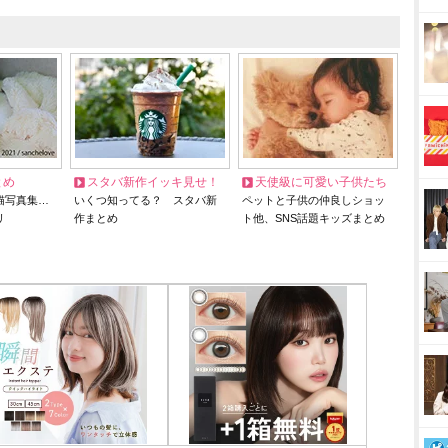
とめ
スタバ新作イッキ見せ！
天使級に可愛い子供たち
猫写真集…
いくつ知ってる？ スタバ新
ペットと子供の仲良しショッ
リ
作まとめ
ト他、SNS話題キッズまとめ