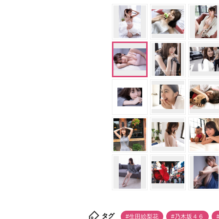
タグ
#生田絵梨花
#乃木坂４６