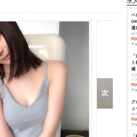
求
ベ
O
週
株
時給
アル
「
ト
備
社
ク
時給
アル
グ
ュ
株
時給
アル
「