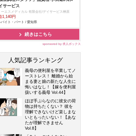
イサービス
リーエスメディカル 有限会社/デイサービス榊原
1,140円
バイト・パート / 愛知県
続きはこちら
sponsored by 求人ボックス
人気記事ランキング
義母の便利屋を卒業してノ
ーストレス！ 離婚から始
まる妻と娘の新たな人生に
悔いはなし！【嫁を便利屋
扱いする義母 Vol.44】
ほぼ手ぶらなのに彼女の荷
物は持ちたくない？ 彼を
理解できないけど楽しまな
いともったいない！【あな
たが理解できません
Vol.8】