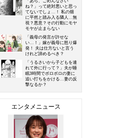
「あら、ごめんなさい
ね？」って絶対悪いと思っ
てないでしょ…！ 私の畑
に平然と踏み入る隣人…無
視？悪意？その行動にモヤ
モヤが止まらない
「義母の発言が許せな
い…！」嫁が義母に怒り爆
発！ 夫は仕方ないと言う
けれど諦めるべき？
「うるさいから子どもを連
れて外に行って？」夫が睡
眠3時間でボロボロの妻に
追い打ちをかける…妻の反
撃なるか？
エンタメニュース