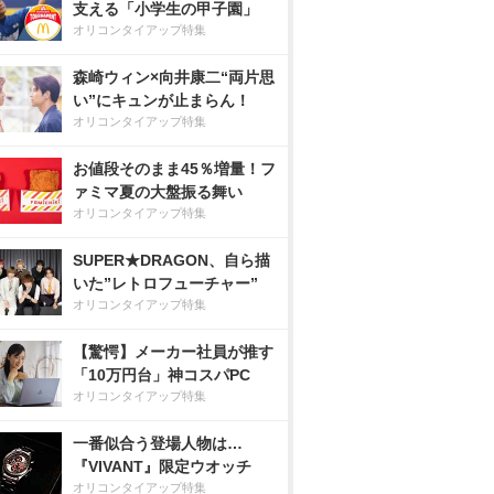
支える「小学生の甲子園」
オリコンタイアップ特集
森崎ウィン×向井康二“両片思
い”にキュンが止まらん！
オリコンタイアップ特集
お値段そのまま45％増量！フ
ァミマ夏の大盤振る舞い
オリコンタイアップ特集
SUPER★DRAGON、自ら描
いた”レトロフューチャー”
オリコンタイアップ特集
【驚愕】メーカー社員が推す
「10万円台」神コスパPC
オリコンタイアップ特集
一番似合う登場人物は…
『VIVANT』限定ウオッチ
オリコンタイアップ特集