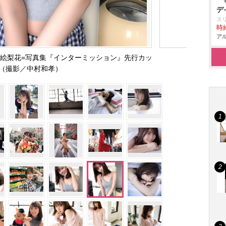
デ
ス
時給
アル
絵梨花=写真集『インターミッション』先行カッ
（撮影／中村和孝）