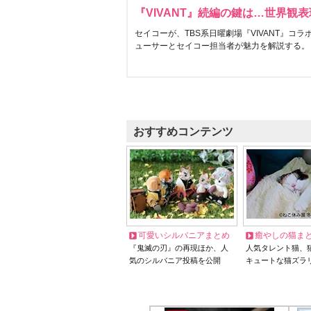
『VIVANT』続編の鍵は…世界観
セイコーが、TBS系日曜劇場『VIVANT』コ
ューサーとセイコー担当者が魅力を解説する。
おすすめコンテンツ
可愛いシルバニアまとめ
癒やしの猫ま
『鬼滅の刃』の再現ほか、人
人気タレント猫、
気のシルバニア投稿を公開
キュートな猫ズラ