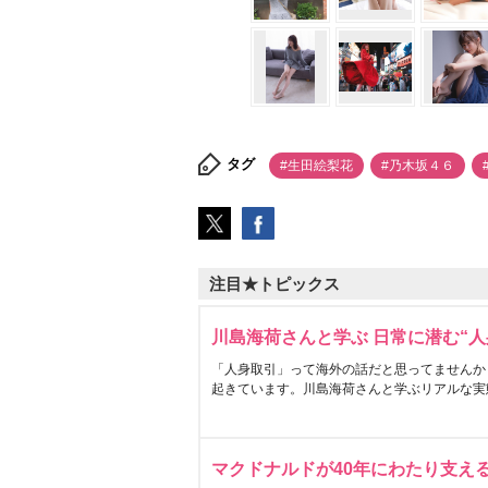
タグ
#生田絵梨花
#乃木坂４６
注目★トピックス
川島海荷さんと学ぶ 日常に潜む“人
「人身取引」って海外の話だと思ってませんか
起きています。川島海荷さんと学ぶリアルな実
マクドナルドが40年にわたり支え