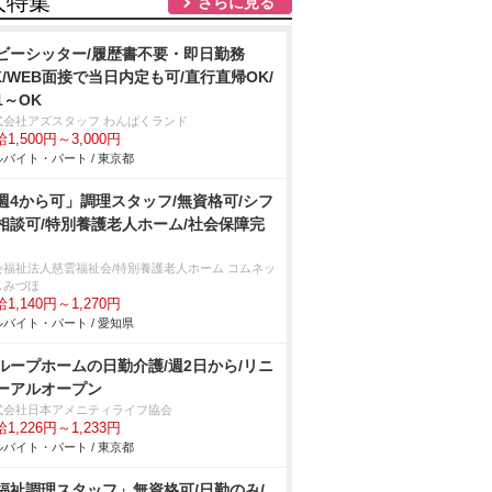
人特集
さらに見る
ビーシッター/履歴書不要・即日勤務
K/WEB面接で当日内定も可/直行直帰OK/
1～OK
式会社アズスタッフ わんぱくランド
1,500円～3,000円
バイト・パート / 東京都
週4から可」調理スタッフ/無資格可/シフ
相談可/特別養護老人ホーム/社会保障完
会福祉法人慈雲福祉会/特別養護老人ホーム コムネッ
スみづほ
1,140円～1,270円
バイト・パート / 愛知県
ループホームの日勤介護/週2日から/リニ
ーアルオープン
式会社日本アメニティライフ協会
1,226円～1,233円
バイト・パート / 東京都
福祉調理スタッフ」無資格可/日勤のみ/