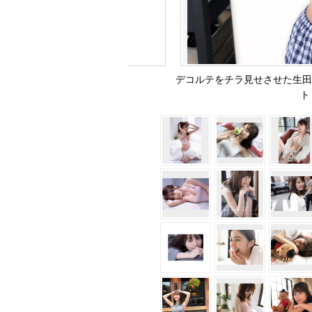
デコルテをチラ見せさせた生田
ト