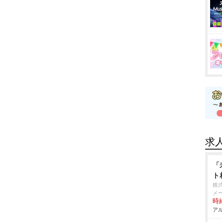
求
「
ト
株
メ
時給
アル