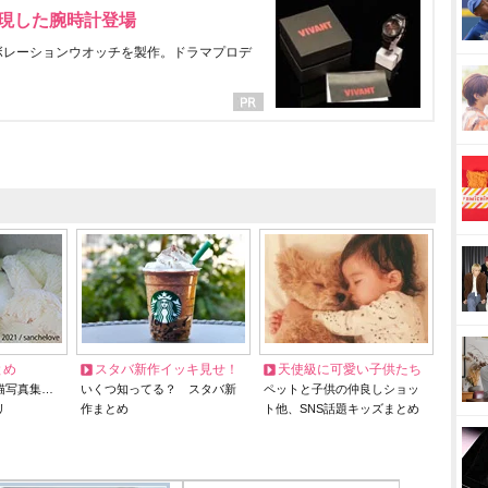
表現した腕時計登場
ラボレーションウオッチを製作。ドラマプロデ
とめ
スタバ新作イッキ見せ！
天使級に可愛い子供たち
猫写真集…
いくつ知ってる？ スタバ新
ペットと子供の仲良しショッ
リ
作まとめ
ト他、SNS話題キッズまとめ