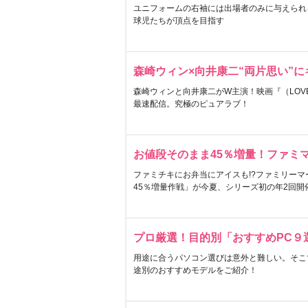
ユニフォームの右袖には出場者のみに与えられ
球児たちが頂点を目指す
森崎ウィン×向井康二“両片思い”
森崎ウィンと向井康二がW主演！映画『（LOVE S
最速配信。究極のピュアラブ！
お値段そのまま45％増量！ファミ
ファミチキにお弁当にアイスも!?ファミリーマ
45％増量作戦」が今夏、シリーズ初の年2回開
プロ厳選！目的別「おすすめPC９
用途に合うパソコン選びは意外と難しい。そこ
途別のおすすめモデルをご紹介！