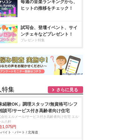
毎週の音楽ランキングから、
ヒットの推移をチェック！
試写会、登壇イベント、サイ
ンチェキなどプレゼント！
プレゼント特集
人特集
さらに見る
未経験OK」調理スタッフ/無資格可/シフ
相談可/サービス付き高齢者向け住宅
式会社エルメール/サービス付き高齢者向け住宅 エル
ール八軒
1,075円
バイト・パート / 北海道