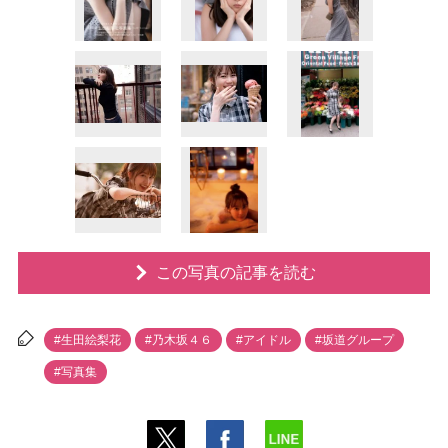
この写真の記事を読む
#生田絵梨花
#乃木坂４６
#アイドル
#坂道グループ
#写真集