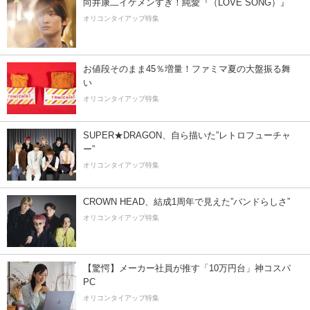
向井康二イケメンすぎ！純愛『（LOVE SONG）』
オリコンタイアップ特集
お値段そのまま45％増量！ファミマ夏の大盤振る舞
い
オリコンタイアップ特集
SUPER★DRAGON、自ら描いた”レトロフューチャ
ー”
オリコンタイアップ特集
CROWN HEAD、結成1周年で見えた”バンドらしさ”
オリコンタイアップ特集
【驚愕】メーカー社員が推す「10万円台」神コスパ
PC
オリコンタイアップ特集