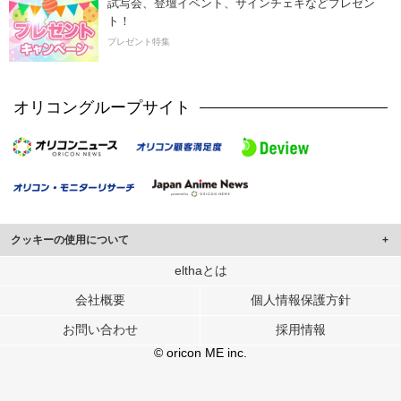
試写会、登壇イベント、サインチェキなどプレゼン
ト！
プレゼント特集
オリコングループサイト
クッキーの使用について
このサイトでは Cookie を使用して、ユーザーに合わせたコンテンツや広告の
elthaとは
表示、ソーシャル メディア機能の提供、広告の表示回数やクリック数の測定を
会社概要
個人情報保護方針
行っています。
また、ユーザーによるサイトの利用状況についても情報を収集し、ソーシャル
お問い合わせ
採用情報
メディアや広告配信、データ解析の各パートナーに提供しています。
各パートナーは、この情報とユーザーが各パートナーに提供した他の情報や、
© oricon ME inc.
ユーザーが各パートナーのサービスを使用したときに収集した他の情報を組み
合わせて使用することがあります。