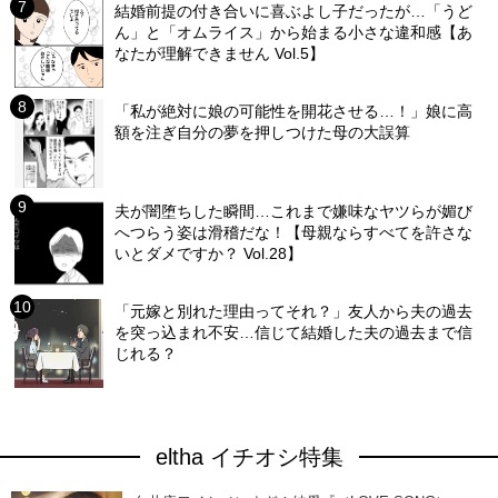
結婚前提の付き合いに喜ぶよし子だったが…「うど
ん」と「オムライス」から始まる小さな違和感【あ
なたが理解できません Vol.5】
「私が絶対に娘の可能性を開花させる…！」娘に高
額を注ぎ自分の夢を押しつけた母の大誤算
夫が闇堕ちした瞬間…これまで嫌味なヤツらが媚び
へつらう姿は滑稽だな！【母親ならすべてを許さな
いとダメですか？ Vol.28】
「元嫁と別れた理由ってそれ？」友人から夫の過去
を突っ込まれ不安…信じて結婚した夫の過去まで信
じれる？
eltha イチオシ特集