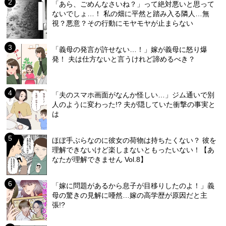
「あら、ごめんなさいね？」って絶対悪いと思って
ないでしょ…！ 私の畑に平然と踏み入る隣人…無
視？悪意？その行動にモヤモヤが止まらない
「義母の発言が許せない…！」嫁が義母に怒り爆
発！ 夫は仕方ないと言うけれど諦めるべき？
「夫のスマホ画面がなんか怪しい…」ジム通いで別
人のように変わった!? 夫が隠していた衝撃の事実と
は
ほぼ手ぶらなのに彼女の荷物は持ちたくない？ 彼を
理解できないけど楽しまないともったいない！【あ
なたが理解できません Vol.8】
「嫁に問題があるから息子が目移りしたのよ！」義
母の驚きの見解に唖然…嫁の高学歴が原因だと主
張!?