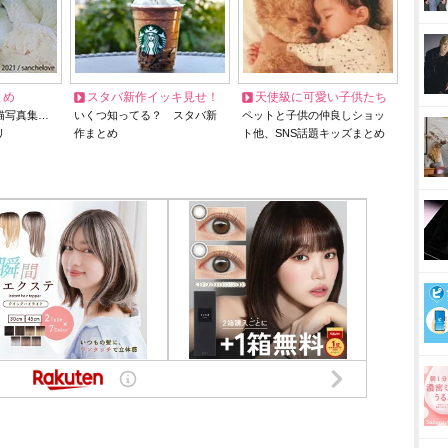
とめ
スタバ新作イッキ見せ！
天使級に可愛い子供たち
猫写真集…
いくつ知ってる？ スタバ新
ペットと子供の仲良しショッ
リ
作まとめ
ト他、SNS話題キッズまとめ