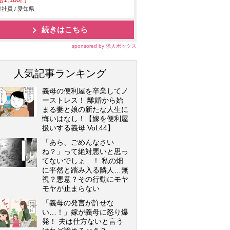
1,180円
社員 / 愛知県
続きはこちら
sponsored by 求人ボックス
人気記事ランキング
義母の便利屋を卒業してノ
ーストレス！ 離婚から始
まる妻と娘の新たな人生に
悔いはなし！【嫁を便利屋
扱いする義母 Vol.44】
「あら、ごめんなさい
ね？」って絶対悪いと思っ
てないでしょ…！ 私の畑
に平然と踏み入る隣人…無
視？悪意？その行動にモヤ
モヤが止まらない
「義母の発言が許せな
い…！」嫁が義母に怒り爆
発！ 夫は仕方ないと言う