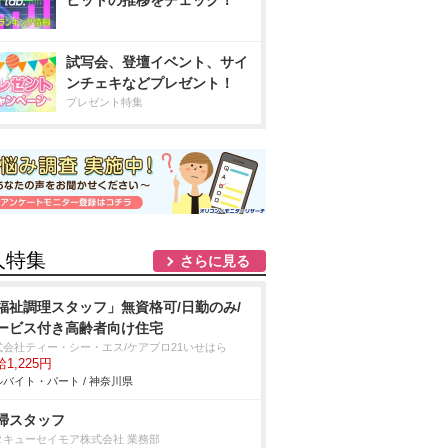
ヒットの推移をチェック！
試写会、登壇イベント、サイ
ンチェキなどプレゼント！
プレゼント特集
人特集
さらに見る
福祉調理スタッフ」無資格可/日勤のみ/
ービス付き高齢者向け住宅
式会社ティー・シー・エス/ケアプロ21いせはら
1,225円
バイト・パート / 神奈川県
掃スタッフ
タキューセイモア株式会社 業務部