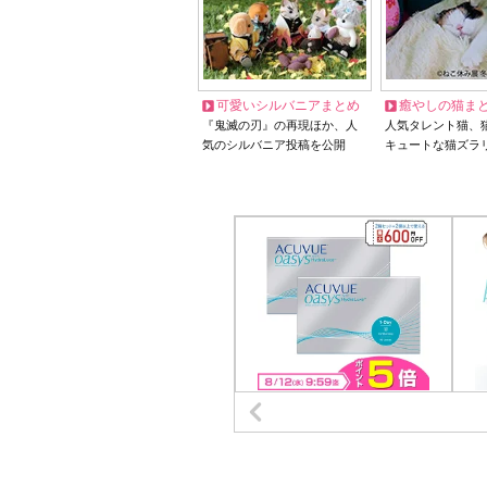
可愛いシルバニアまとめ
癒やしの猫ま
『鬼滅の刃』の再現ほか、人
人気タレント猫、
気のシルバニア投稿を公開
キュートな猫ズラ