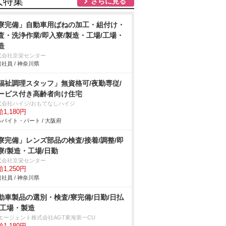
人特集
さらに見る
寮完備」自動車用ばねの加工・組付け・
査・洗浄作業/即入寮/製造・工場/工場・
造
式会社京栄センター
社員 / 神奈川県
福祉調理スタッフ」無資格可/夜勤専従/
ービス付き高齢者向け住宅
式会社ハイジ/おもてなしハイジ
1,180円
バイト・パート / 大阪府
寮完備」レンズ部品の検査/接着/調整/即
寮/製造・工場/日勤
式会社京栄センター
1,250円
社員 / 神奈川県
動車製品の選別・検査/寮完備/日勤/日払
/工場・製造
Tエージェント株式会社AGT東海第一CU