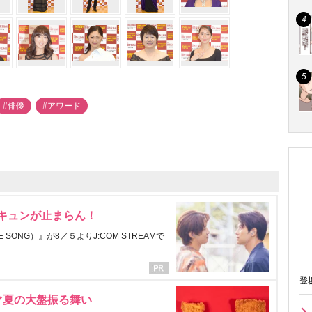
#俳優
#アワード
にキュンが止まらん！
ONG）』が8／５よりJ:COM STREAMで
登
マ夏の大盤振る舞い