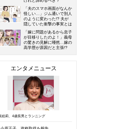
けれど諦めるべき？
「夫のスマホ画面がなんか
怪しい…」ジム通いで別人
のように変わった!? 夫が
隠していた衝撃の事実とは
「嫁に問題があるから息子
が目移りしたのよ！」義母
の驚きの見解に唖然…嫁の
高学歴が原因だと主張!?
エンタメニュース
坂絵莉、4歳長男とランニング
小原正子、資格取得を報告