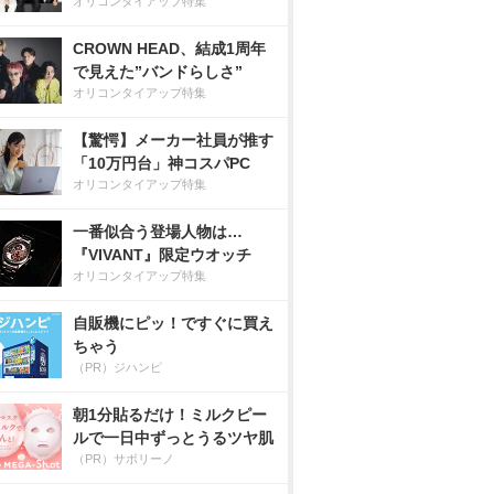
オリコンタイアップ特集
CROWN HEAD、結成1周年
で見えた”バンドらしさ”
オリコンタイアップ特集
【驚愕】メーカー社員が推す
「10万円台」神コスパPC
オリコンタイアップ特集
一番似合う登場人物は…
『VIVANT』限定ウオッチ
オリコンタイアップ特集
自販機にピッ！ですぐに買え
ちゃう
（PR）ジハンピ
朝1分貼るだけ！ミルクピー
ルで一日中ずっとうるツヤ肌
（PR）サボリーノ