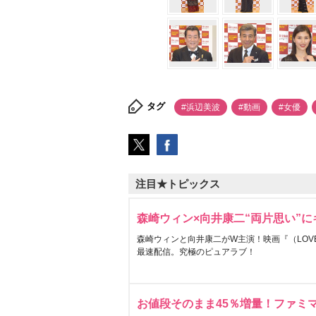
タグ
#浜辺美波
#動画
#女優
注目★トピックス
森崎ウィン×向井康二“両片思い”
森崎ウィンと向井康二がW主演！映画『（LOVE S
最速配信。究極のピュアラブ！
お値段そのまま45％増量！ファミ