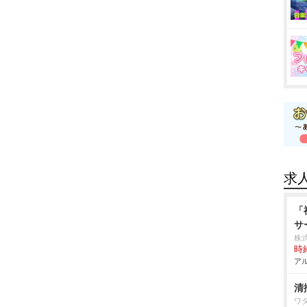
求
「
サ
株
時給
アル
清
ワ