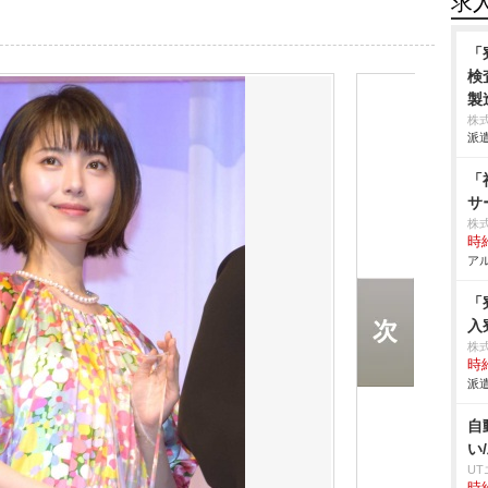
求
「
検
製
株
派遣
「
サ
株
時給
アル
「
入
株
時給
派遣
自
い
U