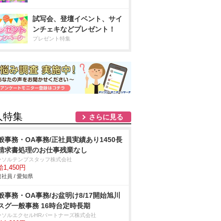
試写会、登壇イベント、サイ
ンチェキなどプレゼント！
プレゼント特集
人特集
さらに見る
般事務・OA事務/正社員実績あり1450長
請求書処理のお仕事残業なし
ーソルテンプスタッフ株式会社
1,450円
社員 / 愛知県
般事務・OA事務/お盆明け8/17開始旭川
スグ一般事務 16時台定時長期
ーソルエクセルHRパートナーズ株式会社