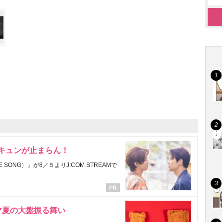
にキュンが止まらん！
ONG）』が8／５よりJ:COM STREAMで
マ夏の大盤振る舞い