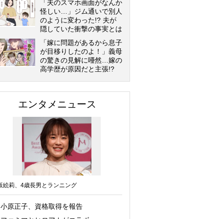
「夫のスマホ画面がなんか
怪しい…」ジム通いで別人
のように変わった!? 夫が
隠していた衝撃の事実とは
「嫁に問題があるから息子
が目移りしたのよ！」義母
の驚きの見解に唖然…嫁の
高学歴が原因だと主張!?
エンタメニュース
坂絵莉、4歳長男とランニング
小原正子、資格取得を報告