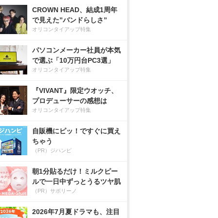
CROWN HEAD、結成1周年
で見えた”バンドらしさ”
オリコンタイアップ特集
パソコンメーカー社員が本気
で選ぶ「10万円台PC3選」
オリコンタイアップ特集
『VIVANT』限定ウオッチ、
プロデューサーの感想は
オリコンタイアップ特集
自販機にピッ！ですぐに買え
ちゃう
（PR）ジハンピ
朝1分貼るだけ！ミルクピー
ルで一日中ずっとうるツヤ肌
（PR）サボリーノ
2026年7月夏ドラマも、注目