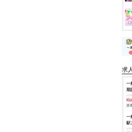
求
一
期
パ
時給
派遣
一
駅
パ