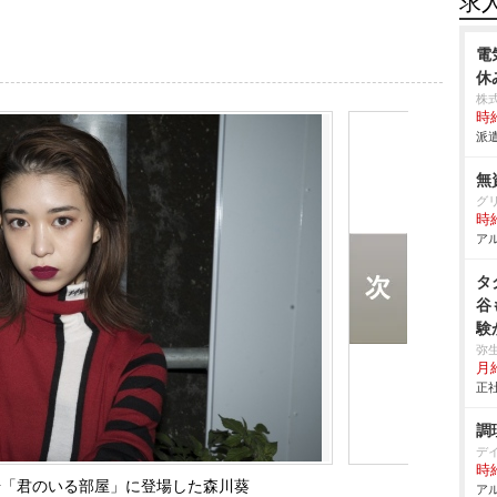
求
電
休
株
時給
派遣
無
グ
時給
アル
タ
谷
験
の
弥
月給
き
正社
調
デ
時給
月号「君のいる部屋」に登場した森川葵
アル