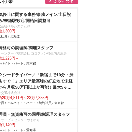
人特集
さらに見る
気停止に関する事務/事務メイン/土日祝
み/未経験歓迎/開始日調整可
式会社ベルシステム24
1,300円
社員 / 北海道
資格可の調理師/調理スタッフ
リーンフード株式会社 ココファン柿生内の厨房
1,225円～
バイト・パート / 東京都
クシードライバー／「新宿まで10分・渋
もすぐ！」エリア最高峰の好立地で未経
から月収50万円以上が可能！最大5ヶ月
寮費無料×大手kmグループの圧倒的な働
生交通株式会社
20万4,811円～23万7,385円
やすさ。
員 / アルバイト・パート / 契約社員 / 東京都
理員・無資格可の調理師/調理スタッフ
イサービスセンターやまゆり
1,140円
バイト・パート / 愛知県