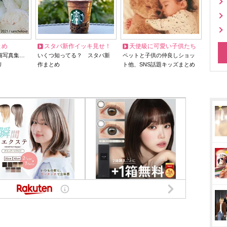
とめ
スタバ新作イッキ見せ！
天使級に可愛い子供たち
猫写真集…
いくつ知ってる？ スタバ新
ペットと子供の仲良しショッ
リ
作まとめ
ト他、SNS話題キッズまとめ