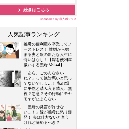
続きはこちら
sponsored by 求人ボックス
人気記事ランキング
義母の便利屋を卒業してノ
ーストレス！ 離婚から始
まる妻と娘の新たな人生に
悔いはなし！【嫁を便利屋
扱いする義母 Vol.44】
「あら、ごめんなさい
ね？」って絶対悪いと思っ
てないでしょ…！ 私の畑
に平然と踏み入る隣人…無
視？悪意？その行動にモヤ
モヤが止まらない
「義母の発言が許せな
い…！」嫁が義母に怒り爆
発！ 夫は仕方ないと言う
けれど諦めるべき？