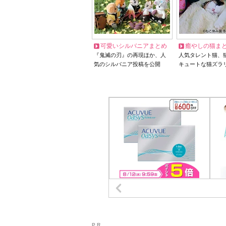
可愛いシルバニアまとめ
癒やしの猫ま
『鬼滅の刃』の再現ほか、人
人気タレント猫、
気のシルバニア投稿を公開
キュートな猫ズラ
P R