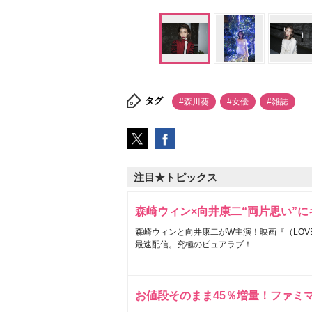
タグ
#森川葵
#女優
#雑誌
注目★トピックス
森崎ウィン×向井康二“両片思い”
森崎ウィンと向井康二がW主演！映画『（LOVE S
最速配信。究極のピュアラブ！
お値段そのまま45％増量！ファミ