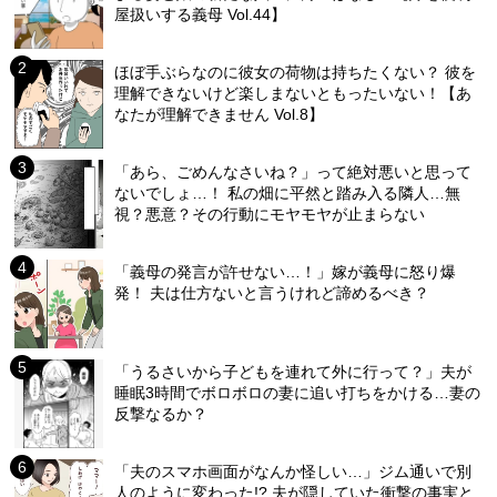
屋扱いする義母 Vol.44】
ほぼ手ぶらなのに彼女の荷物は持ちたくない？ 彼を
理解できないけど楽しまないともったいない！【あ
なたが理解できません Vol.8】
「あら、ごめんなさいね？」って絶対悪いと思って
ないでしょ…！ 私の畑に平然と踏み入る隣人…無
視？悪意？その行動にモヤモヤが止まらない
「義母の発言が許せない…！」嫁が義母に怒り爆
発！ 夫は仕方ないと言うけれど諦めるべき？
「うるさいから子どもを連れて外に行って？」夫が
睡眠3時間でボロボロの妻に追い打ちをかける…妻の
反撃なるか？
「夫のスマホ画面がなんか怪しい…」ジム通いで別
人のように変わった!? 夫が隠していた衝撃の事実と