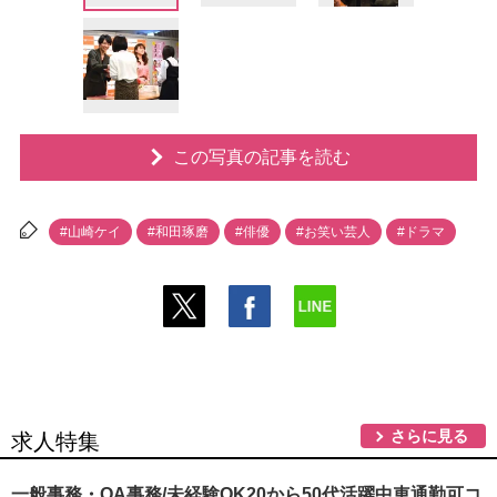
この写真の記事を読む
#山崎ケイ
#和田琢磨
#俳優
#お笑い芸人
#ドラマ
さらに見る
求人特集
一般事務・OA事務/未経験OK20から50代活躍中車通勤可コ