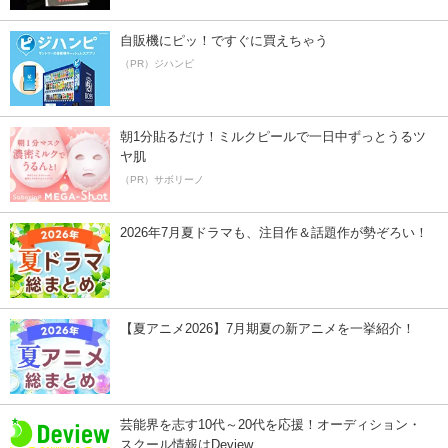
自販機にピッ！ですぐに買えちゃう
（PR）ジハンピ
朝1分貼るだけ！ミルクピールで一日中ずっとうるツ
ヤ肌
（PR）サボリーノ
2026年7月夏ドラマも、注目作＆話題作が勢ぞろい！
【夏アニメ2026】7月期夏の新アニメを一挙紹介！
芸能界を志す10代～20代を応援！オーディション・
スクール情報はDeview