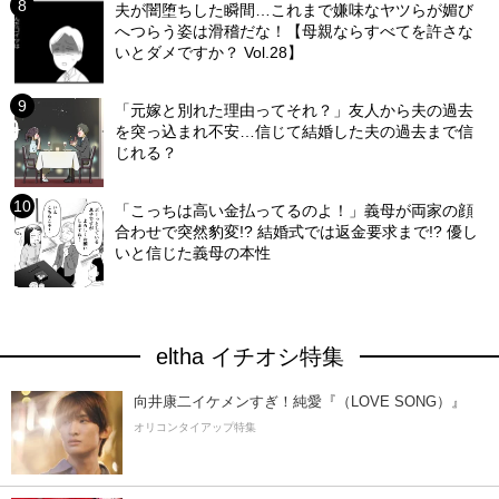
夫が闇堕ちした瞬間…これまで嫌味なヤツらが媚び
へつらう姿は滑稽だな！【母親ならすべてを許さな
いとダメですか？ Vol.28】
「元嫁と別れた理由ってそれ？」友人から夫の過去
を突っ込まれ不安…信じて結婚した夫の過去まで信
じれる？
「こっちは高い金払ってるのよ！」義母が両家の顔
合わせで突然豹変!? 結婚式では返金要求まで!? 優し
いと信じた義母の本性
eltha イチオシ特集
向井康二イケメンすぎ！純愛『（LOVE SONG）』
オリコンタイアップ特集