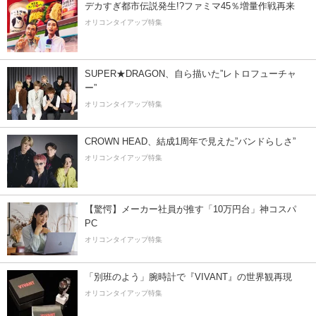
デカすぎ都市伝説発生!?ファミマ45％増量作戦再来
オリコンタイアップ特集
SUPER★DRAGON、自ら描いた”レトロフューチャ
ー”
オリコンタイアップ特集
CROWN HEAD、結成1周年で見えた”バンドらしさ”
オリコンタイアップ特集
【驚愕】メーカー社員が推す「10万円台」神コスパ
PC
オリコンタイアップ特集
「別班のよう」腕時計で『VIVANT』の世界観再現
オリコンタイアップ特集