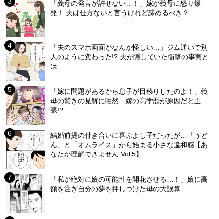
「義母の発言が許せない…！」嫁が義母に怒り爆
発！ 夫は仕方ないと言うけれど諦めるべき？
「夫のスマホ画面がなんか怪しい…」ジム通いで別
人のように変わった!? 夫が隠していた衝撃の事実と
は
「嫁に問題があるから息子が目移りしたのよ！」義
母の驚きの見解に唖然…嫁の高学歴が原因だと主
張!?
結婚前提の付き合いに喜ぶよし子だったが…「うど
ん」と「オムライス」から始まる小さな違和感【あ
なたが理解できません Vol.5】
「私が絶対に娘の可能性を開花させる…！」娘に高
額を注ぎ自分の夢を押しつけた母の大誤算