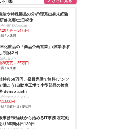
人特集
さらに見る
性炭や特殊製品の分析/理系出身未経験
/研修充実/土日祝休
会社BREXA Advan
給20万円～34万円
員 / 大阪府
EM化粧品の「商品企画営業」/残業ほぼ
し/完休2日
式会社セラン
給28万円～35万円
員 / 東京都
社特典58万円、寮費完備で無料!デンソ
で働こう!自動車工場で小型部品の検査
 denso aichi
式会社テクノスマイル
1,800円
員 / 派遣社員 / 愛知県
般事務/未経験から始めるIT事務 在宅勤
あり/年間休日130日