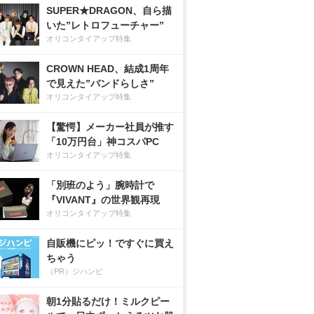
SUPER★DRAGON、自ら描
いた”レトロフューチャー”
オリコンタイアップ特集
CROWN HEAD、結成1周年
で見えた”バンドらしさ”
オリコンタイアップ特集
【驚愕】メーカー社員が推す
「10万円台」神コスパPC
オリコンタイアップ特集
「別班のよう」腕時計で
『VIVANT』の世界観再現
オリコンタイアップ特集
自販機にピッ！ですぐに買え
ちゃう
（PR）ジハンピ
朝1分貼るだけ！ミルクピー