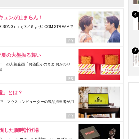
にキュンが止まらん！
ONG）』が8／５よりJ:COM STREAMで
マ夏の大盤振る舞い
ートの人気企画「お値段そのまま おかわり
催！
選」とは？
で、マウスコンピューターの製品担当者が用
表現した腕時計登場