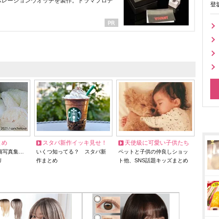
ラボレーションウオッチを製作。ドラマプロデ
登
とめ
スタバ新作イッキ見せ！
天使級に可愛い子供たち
猫写真集…
いくつ知ってる？ スタバ新
ペットと子供の仲良しショッ
リ
作まとめ
ト他、SNS話題キッズまとめ