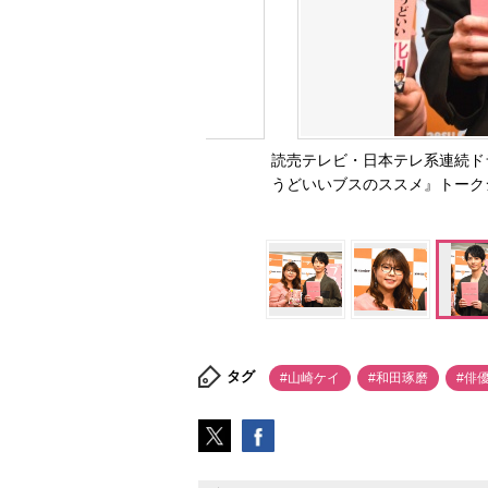
読売テレビ・日本テレ系連続ド
うどいいブスのススメ』トークシ
タグ
#山崎ケイ
#和田琢磨
#俳