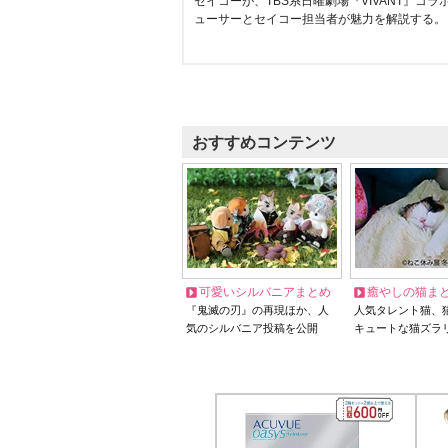
セイコーが、TBS系日曜劇場『VIVANT』コ
ューサーとセイコー担当者が魅力を解説する。
おすすめコンテンツ
可愛いシルバニアまとめ
癒やしの猫ま
『鬼滅の刃』の再現ほか、人
人気タレント猫、
気のシルバニア投稿を公開
キュートな猫ズラ