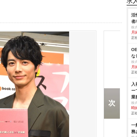
求
活
者
株式
月
正社
O
な
株
月
正社
入
ー
業務
株
時給
正社
一
務