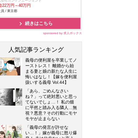
式会社カンゲンエージェント
給22万円～40万円
員 / 東京都
続きはこちら
sponsored by 求人ボックス
人気記事ランキング
義母の便利屋を卒業してノ
ーストレス！ 離婚から始
まる妻と娘の新たな人生に
悔いはなし！【嫁を便利屋
扱いする義母 Vol.44】
「あら、ごめんなさい
ね？」って絶対悪いと思っ
てないでしょ…！ 私の畑
に平然と踏み入る隣人…無
視？悪意？その行動にモヤ
モヤが止まらない
「義母の発言が許せな
い…！」嫁が義母に怒り爆