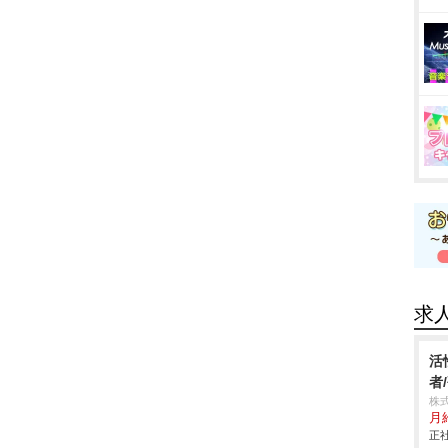
求
活
者
株式
月
正社