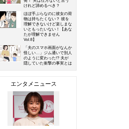
発！ 夫は仕方ないと言う
けれど諦めるべき？
ほぼ手ぶらなのに彼女の荷
物は持ちたくない？ 彼を
理解できないけど楽しまな
いともったいない！【あな
たが理解できません
Vol.8】
「夫のスマホ画面がなんか
怪しい…」ジム通いで別人
のように変わった!? 夫が
隠していた衝撃の事実とは
エンタメニュース