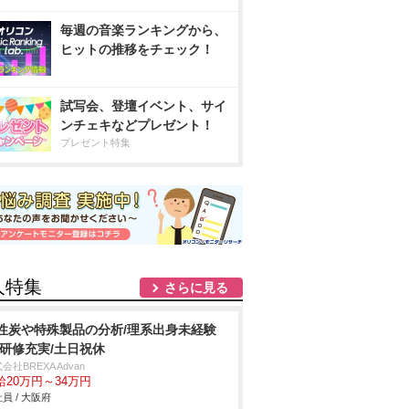
毎週の音楽ランキングから、
ヒットの推移をチェック！
試写会、登壇イベント、サイ
ンチェキなどプレゼント！
プレゼント特集
人特集
さらに見る
性炭や特殊製品の分析/理系出身未経験
/研修充実/土日祝休
会社BREXA Advan
給20万円～34万円
員 / 大阪府