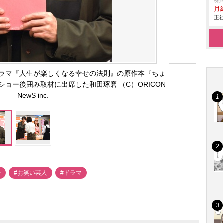
株
月
正社
ラマ『人生が楽しくなる幸せの法則』の原作本『ちょ
ョー後囲み取材に出席した和田琢磨 （C）ORICON
NewS inc.
優
#お笑い芸人
#ドラマ