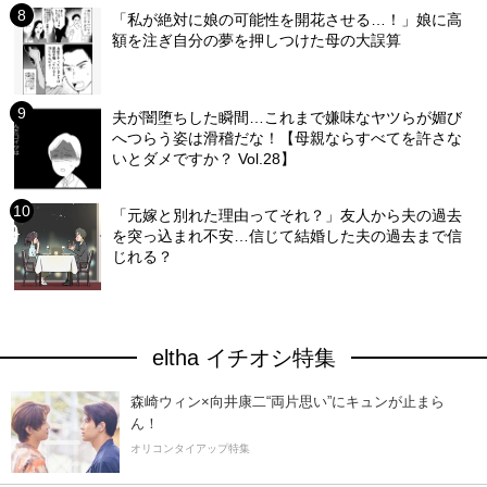
「私が絶対に娘の可能性を開花させる…！」娘に高
額を注ぎ自分の夢を押しつけた母の大誤算
夫が闇堕ちした瞬間…これまで嫌味なヤツらが媚び
へつらう姿は滑稽だな！【母親ならすべてを許さな
いとダメですか？ Vol.28】
「元嫁と別れた理由ってそれ？」友人から夫の過去
を突っ込まれ不安…信じて結婚した夫の過去まで信
じれる？
eltha イチオシ特集
森崎ウィン×向井康二“両片思い”にキュンが止まら
ん！
オリコンタイアップ特集