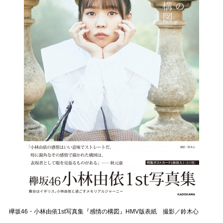
欅坂46・小林由依1st写真集『感情の構図』HMV版表紙 撮影／鈴木心