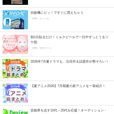
自販機にピッ！ですぐに買えちゃう
（PR）ジハンピ
朝1分貼るだけ！ミルクピールで一日中ずっとうるツ
ヤ肌
（PR）サボリーノ
2026年7月夏ドラマも、注目作＆話題作が勢ぞろい！
【夏アニメ2026】7月期夏の新アニメを一挙紹介！
芸能界を志す10代～20代を応援！オーディション・