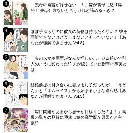
「義母の発言が許せない…！」嫁が義母に怒り爆
発！ 夫は仕方ないと言うけれど諦めるべき？
ほぼ手ぶらなのに彼女の荷物は持ちたくない？ 彼を
理解できないけど楽しまないともったいない！【あ
なたが理解できません Vol.8】
「夫のスマホ画面がなんか怪しい…」ジム通いで別
人のように変わった!? 夫が隠していた衝撃の事実と
は
結婚前提の付き合いに喜ぶよし子だったが…「うど
ん」と「オムライス」から始まる小さな違和感【あ
なたが理解できません Vol.5】
「嫁に問題があるから息子が目移りしたのよ！」義
母の驚きの見解に唖然…嫁の高学歴が原因だと主
張!?