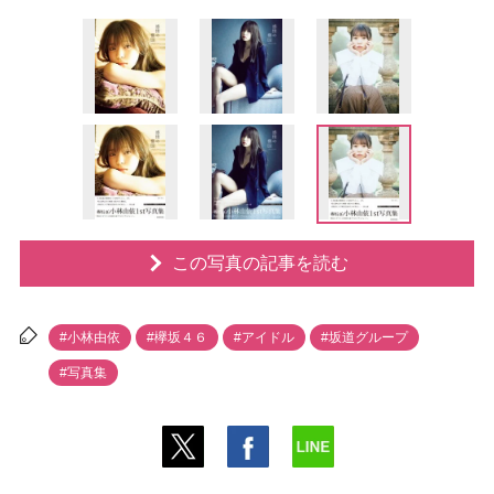
この写真の記事を読む
#小林由依
#欅坂４６
#アイドル
#坂道グループ
#写真集