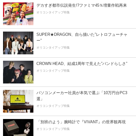
デカすぎ都市伝説発生!?ファミマ45％増量作戦再来
オリコンタイアップ特集
SUPER★DRAGON、自ら描いた”レトロフューチャ
ー”
オリコンタイアップ特集
CROWN HEAD、結成1周年で見えた”バンドらしさ”
オリコンタイアップ特集
パソコンメーカー社員が本気で選ぶ「10万円台PC3
選」
オリコンタイアップ特集
「別班のよう」腕時計で『VIVANT』の世界観再現
オリコンタイアップ特集