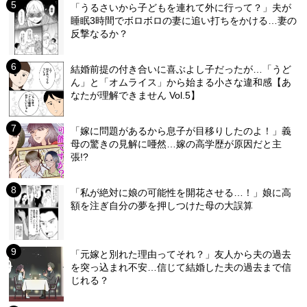
「うるさいから子どもを連れて外に行って？」夫が
睡眠3時間でボロボロの妻に追い打ちをかける…妻の
反撃なるか？
結婚前提の付き合いに喜ぶよし子だったが…「うど
ん」と「オムライス」から始まる小さな違和感【あ
なたが理解できません Vol.5】
「嫁に問題があるから息子が目移りしたのよ！」義
母の驚きの見解に唖然…嫁の高学歴が原因だと主
張!?
「私が絶対に娘の可能性を開花させる…！」娘に高
額を注ぎ自分の夢を押しつけた母の大誤算
「元嫁と別れた理由ってそれ？」友人から夫の過去
を突っ込まれ不安…信じて結婚した夫の過去まで信
じれる？