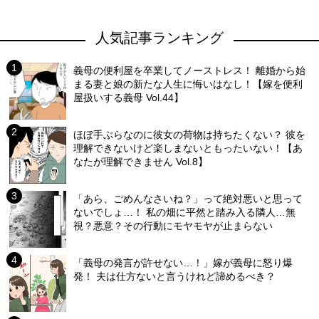
人気記事ランキング
義母の便利屋を卒業してノーストレス！ 離婚から始
まる妻と娘の新たな人生に悔いはなし！【嫁を便利
屋扱いする義母 Vol.44】
ほぼ手ぶらなのに彼女の荷物は持ちたくない？ 彼を
理解できないけど楽しまないともったいない！【あ
なたが理解できません Vol.8】
「あら、ごめんなさいね？」って絶対悪いと思って
ないでしょ…！ 私の畑に平然と踏み入る隣人…無
視？悪意？その行動にモヤモヤが止まらない
「義母の発言が許せない…！」嫁が義母に怒り爆
発！ 夫は仕方ないと言うけれど諦めるべき？