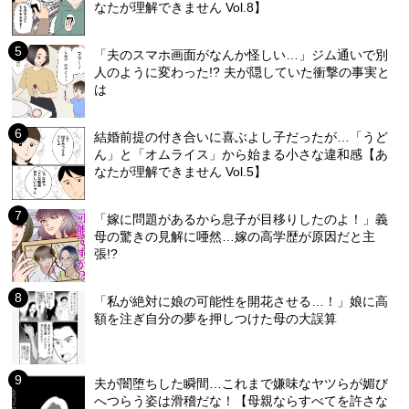
なたが理解できません Vol.8】
「夫のスマホ画面がなんか怪しい…」ジム通いで別
人のように変わった!? 夫が隠していた衝撃の事実と
は
結婚前提の付き合いに喜ぶよし子だったが…「うど
ん」と「オムライス」から始まる小さな違和感【あ
なたが理解できません Vol.5】
「嫁に問題があるから息子が目移りしたのよ！」義
母の驚きの見解に唖然…嫁の高学歴が原因だと主
張!?
「私が絶対に娘の可能性を開花させる…！」娘に高
額を注ぎ自分の夢を押しつけた母の大誤算
夫が闇堕ちした瞬間…これまで嫌味なヤツらが媚び
へつらう姿は滑稽だな！【母親ならすべてを許さな