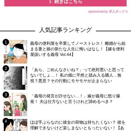
続きはこちら
sponsored by 求人ボックス
人気記事ランキング
義母の便利屋を卒業してノーストレス！ 離婚から始
まる妻と娘の新たな人生に悔いはなし！【嫁を便利
屋扱いする義母 Vol.44】
「あら、ごめんなさいね？」って絶対悪いと思って
ないでしょ…！ 私の畑に平然と踏み入る隣人…無
視？悪意？その行動にモヤモヤが止まらない
「義母の発言が許せない…！」嫁が義母に怒り爆
発！ 夫は仕方ないと言うけれど諦めるべき？
ほぼ手ぶらなのに彼女の荷物は持ちたくない？ 彼を
理解できないけど楽しまないともったいない！【あ