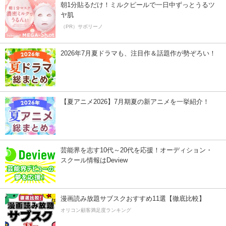
朝1分貼るだけ！ミルクピールで一日中ずっとうるツ
ヤ肌
（PR）サボリーノ
2026年7月夏ドラマも、注目作＆話題作が勢ぞろい！
【夏アニメ2026】7月期夏の新アニメを一挙紹介！
芸能界を志す10代～20代を応援！オーディション・
スクール情報はDeview
漫画読み放題サブスクおすすめ11選【徹底比較】
オリコン顧客満足度ランキング