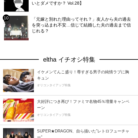
いとダメですか？ Vol.28】
「元嫁と別れた理由ってそれ？」友人から夫の過去
を突っ込まれ不安…信じて結婚した夫の過去まで信
じれる？
eltha イチオシ特集
イケメンてんこ盛り！尊すぎる男子の純情ラブに胸
キュン
オリコンタイアップ特集
大好評につき再び！ファミマ名物45％増量キャンペ
ーン
オリコンタイアップ特集
SUPER★DRAGON、自ら描いた”レトロフューチャ
ー”