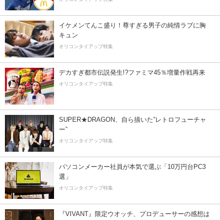
イケメンてんこ盛り！尊すぎる男子の純情ラブに胸
キュン
オリコンタイアップ特集
デカすぎ都市伝説発生!?ファミマ45％増量作戦再来
オリコンタイアップ特集
SUPER★DRAGON、自ら描いた”レトロフューチャ
ー”
オリコンタイアップ特集
パソコンメーカー社員が本気で選ぶ「10万円台PC3
選」
オリコンタイアップ特集
『VIVANT』限定ウオッチ、プロデューサーの感想は