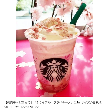
【発売中～2/27まで】『さくらフル フラペチーノ』はTallサイズのみ税抜
580円 （C）oricon ME inc.