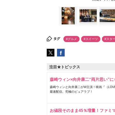
タグ
#グルメ
#スイーツ
#スタ
注目★トピックス
森崎ウィン×向井康二“両片思い”
森崎ウィンと向井康二がW主演！映画『（LOVE S
最速配信。究極のピュアラブ！
お値段そのまま45％増量！ファミ