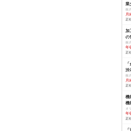
業
株
月
正社
加
の
株
年
正社
「
渋
株
月給
正社
機
機
オ
年
正社
「