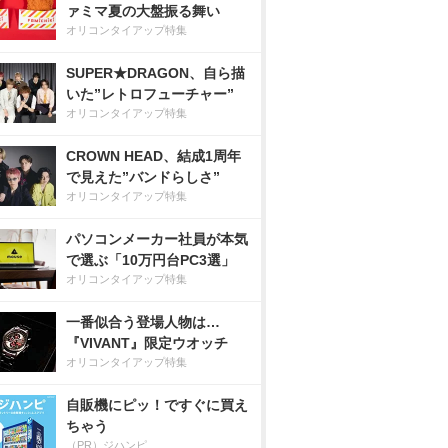
ァミマ夏の大盤振る舞い
オリコンタイアップ特集
SUPER★DRAGON、自ら描
いた”レトロフューチャー”
オリコンタイアップ特集
CROWN HEAD、結成1周年
で見えた”バンドらしさ”
オリコンタイアップ特集
パソコンメーカー社員が本気
で選ぶ「10万円台PC3選」
オリコンタイアップ特集
一番似合う登場人物は…
『VIVANT』限定ウオッチ
オリコンタイアップ特集
自販機にピッ！ですぐに買え
ちゃう
（PR）ジハンピ