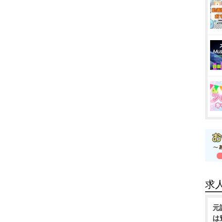
求
元
は