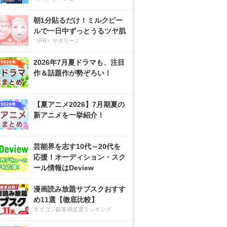
朝1分貼るだけ！ミルクピー
ルで一日中ずっとうるツヤ肌
（PR）サボリーノ
2026年7月夏ドラマも、注目
作＆話題作が勢ぞろい！
【夏アニメ2026】7月期夏の
新アニメを一挙紹介！
芸能界を志す10代～20代を
応援！オーディション・スク
ール情報はDeview
漫画読み放題サブスクおすす
め11選【徹底比較】
オリコン顧客満足度ランキング