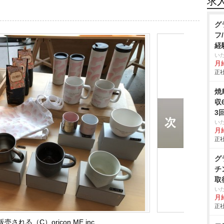
求
グ
フ
経
い
月給
正社
焼
収
3
い
月給
正社
グ
チ
取
い
月給
正社
される（C）oricon ME inc.