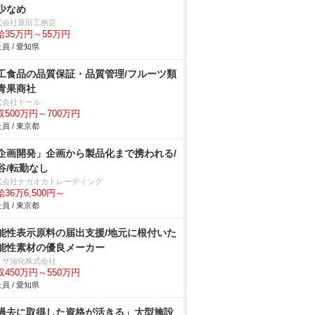
少なめ
式会社原田工務店
給35万円～55万円
員 / 愛知県
工食品の品質保証・品質管理/フルーツ類
青果商社
式会社ドール
収500万円～700万円
員 / 東京都
企画開発」企画から製品化まで携われる/
谷/転勤なし
式会社ナガオカトレーディング
36万6,500円～
員 / 東京都
能性表示原料の届出支援/地元に根付いた
能性素材の優良メーカー
リザ油化株式会社
収450万円～550万円
員 / 愛知県
過去に取得した資格が活きる」大型施設