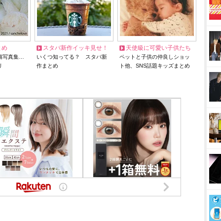
とめ
スタバ新作イッキ見せ！
天使級に可愛い子供たち
猫写真集…
いくつ知ってる？ スタバ新
ペットと子供の仲良しショッ
リ
作まとめ
ト他、SNS話題キッズまとめ