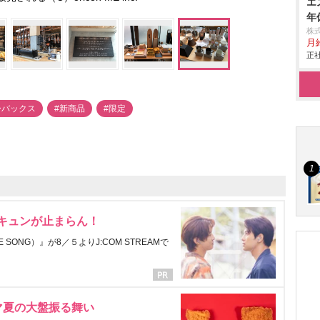
エ
年
株
月
正社
ーバックス
#新商品
#限定
にキュンが止まらん！
ONG）』が8／５よりJ:COM STREAMで
マ夏の大盤振る舞い