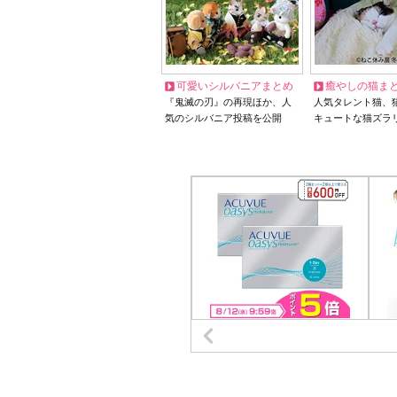
可愛いシルバニアまとめ
癒やしの猫ま
『鬼滅の刃』の再現ほか、人
人気タレント猫、
気のシルバニア投稿を公開
キュートな猫ズラ