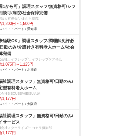
週1から可」調理スタッフ/無資格可/シフ
相談可/病院/社会保障完備
療法人有俊会/いまむら病院
1,200円～1,500円
バイト・パート / 愛知県
未経験OK」調理スタッフ/調理師免許必
/日勤のみ/介護付き有料老人ホーム/社会
障完備
式会社ライフシップ/ライフシップケア帯広
1,075円～1,125円
バイト・パート / 北海道
福祉調理スタッフ」無資格可/日勤のみ/
宅型有料老人ホーム
会社BISCUSS/HIBISU八尾
1,177円
バイト・パート / 大阪府
福祉調理スタッフ」無資格可/日勤のみ/
イサービス
同会社スターライズ/ココカラ俱楽部
1,177円