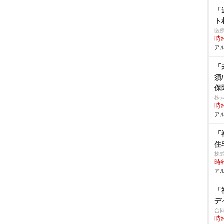
「
ト
医
時給
アル
「
須
保
株
時給
アル
「
住
株式
時給
アル
「
デ
合
時給