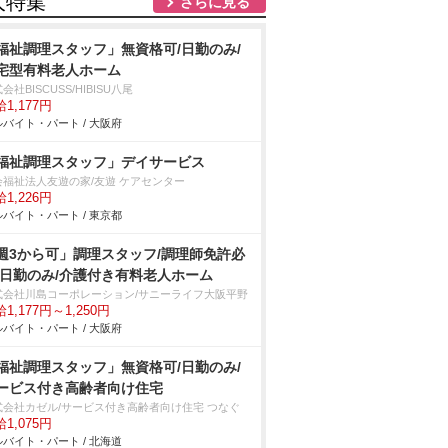
人特集
さらに見る
福祉調理スタッフ」無資格可/日勤のみ/
宅型有料老人ホーム
会社BISCUSS/HIBISU八尾
1,177円
バイト・パート / 大阪府
福祉調理スタッフ」デイサービス
会福祉法人友遊の家/友遊 ケアセンター
1,226円
バイト・パート / 東京都
週3から可」調理スタッフ/調理師免許必
/日勤のみ/介護付き有料老人ホーム
式会社川島コーポレーション/サニーライフ大阪平野
1,177円～1,250円
バイト・パート / 大阪府
福祉調理スタッフ」無資格可/日勤のみ/
ービス付き高齢者向け住宅
式会社カゼル/サービス付き高齢者向け住宅 つなぐ
1,075円
バイト・パート / 北海道