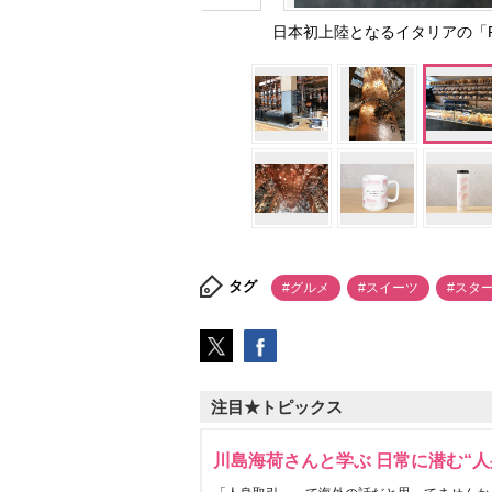
日本初上陸となるイタリアの「Princ
タグ
#グルメ
#スイーツ
#スタ
注目★トピックス
川島海荷さんと学ぶ 日常に潜む“人