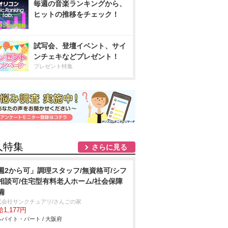
毎週の音楽ランキングから、
ヒットの推移をチェック！
試写会、登壇イベント、サイ
ンチェキなどプレゼント！
プレゼント特集
人特集
さらに見る
週2から可」調理スタッフ/無資格可/シフ
相談可/住宅型有料老人ホーム/社会保障
備
式会社サンクチュアリ/さんごの家
1,177円
バイト・パート / 大阪府