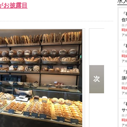
求
がお披露目
「
住
株式
時給
アル
「
社
時給
アル
「
須
株
時給
アル
「
サ
株
時給
アル