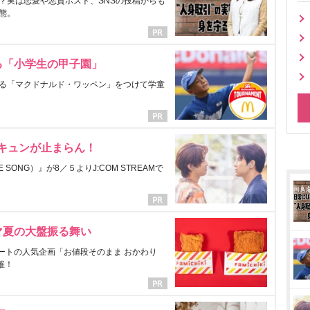
？実は恋愛や悪質ホスト、SNSの投稿からも
態。
る「小学生の甲子園」
る「マクドナルド・ワッペン」をつけて学童
にキュンが止まらん！
ONG）』が8／５よりJ:COM STREAMで
マ夏の大盤振る舞い
ートの人気企画「お値段そのまま おかわり
催！