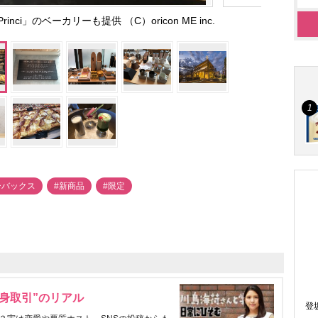
i」のベーカリーも提供 （C）oricon ME inc.
ーバックス
#新商品
#限定
身取引”のリアル
登