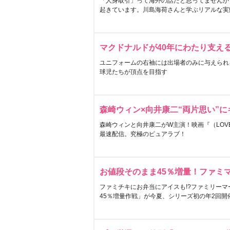
「人身取引」って海外の話だと思ってませんか
起きています。川島海荷さんと学ぶリアルな実
マクドナルドが40年にわたり支え
ユニフォームの右袖には出場者のみに与えられ
球児たちが頂点を目指す
森崎ウィン×向井康二“両片思い”
森崎ウィンと向井康二がW主演！映画『（LOVE S
最速配信。究極のピュアラブ！
お値段そのまま45％増量！ファミ
ファミチキにお弁当にアイスも!?ファミリーマ
45％増量作戦」が今夏、シリーズ初の年2回開