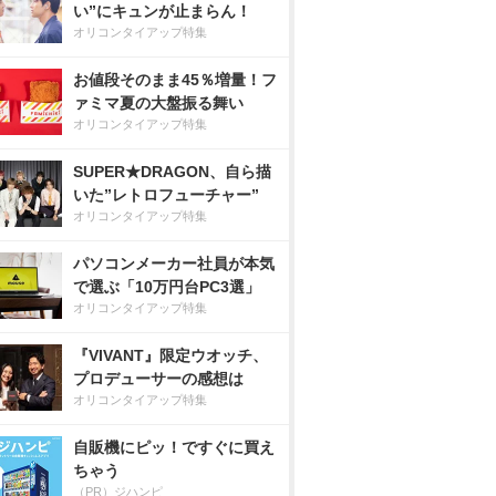
い”にキュンが止まらん！
オリコンタイアップ特集
お値段そのまま45％増量！フ
ァミマ夏の大盤振る舞い
オリコンタイアップ特集
SUPER★DRAGON、自ら描
いた”レトロフューチャー”
オリコンタイアップ特集
パソコンメーカー社員が本気
で選ぶ「10万円台PC3選」
オリコンタイアップ特集
『VIVANT』限定ウオッチ、
プロデューサーの感想は
オリコンタイアップ特集
自販機にピッ！ですぐに買え
ちゃう
（PR）ジハンピ