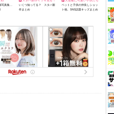
とめ
スタバ新作イッキ見せ！
天使級に可愛い子供たち
猫写真集…
いくつ知ってる？ スタバ新
ペットと子供の仲良しショッ
リ
作まとめ
ト他、SNS話題キッズまとめ