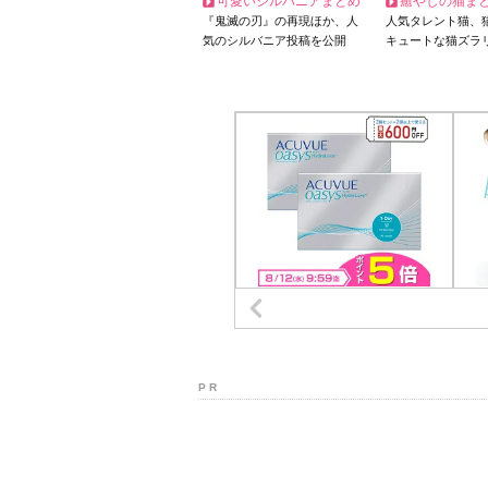
可愛いシルバニアまとめ
癒やしの猫ま
『鬼滅の刃』の再現ほか、人
人気タレント猫、
気のシルバニア投稿を公開
キュートな猫ズラ
P R