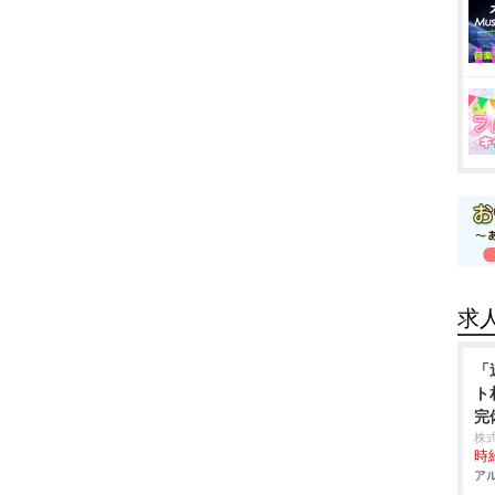
求
「
ト
完
株
時給
アル