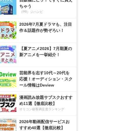
自販機にピッ！ですぐに買え
ちゃう
（PR）ジハンピ
2026年7月夏ドラマも、注目
作＆話題作が勢ぞろい！
【夏アニメ2026】7月期夏の
新アニメを一挙紹介！
芸能界を志す10代～20代を
応援！オーディション・スク
ール情報はDeview
漫画読み放題サブスクおすす
め11選【徹底比較】
オリコン顧客満足度ランキング
2026年動画配信サービスお
すすめ40選【徹底比較】