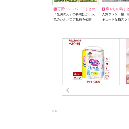
可愛いシルバニアまとめ
癒やしの猫ま
『鬼滅の刃』の再現ほか、人
人気タレント猫、
気のシルバニア投稿を公開
キュートな猫ズラ
P R