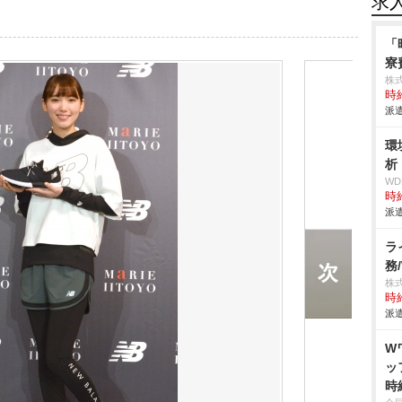
求
「
寮
株
時給
派遣
環
析
W
時給
派遣
ラ
務
株
時給
派遣
W
ッ
時