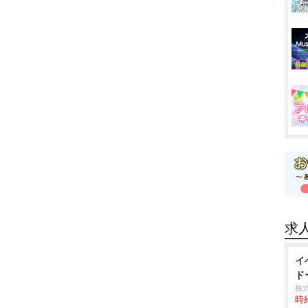
求
イ
ド
株
時給