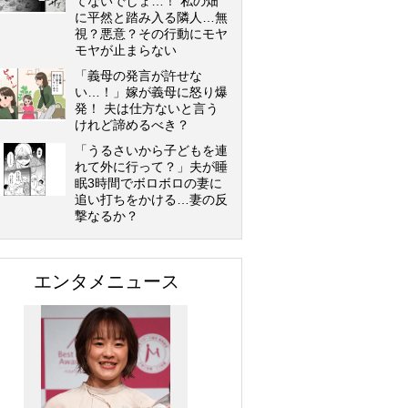
てないでしょ…！ 私の畑
に平然と踏み入る隣人…無
視？悪意？その行動にモヤ
モヤが止まらない
「義母の発言が許せな
い…！」嫁が義母に怒り爆
発！ 夫は仕方ないと言う
けれど諦めるべき？
「うるさいから子どもを連
れて外に行って？」夫が睡
眠3時間でボロボロの妻に
追い打ちをかける…妻の反
撃なるか？
エンタメニュース