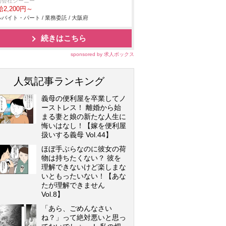
同会社ジーニー
2,200円～
バイト・パート / 業務委託 / 大阪府
続きはこちら
sponsored by 求人ボックス
人気記事ランキング
義母の便利屋を卒業してノ
ーストレス！ 離婚から始
まる妻と娘の新たな人生に
悔いはなし！【嫁を便利屋
扱いする義母 Vol.44】
ほぼ手ぶらなのに彼女の荷
物は持ちたくない？ 彼を
理解できないけど楽しまな
いともったいない！【あな
たが理解できません
Vol.8】
「あら、ごめんなさい
ね？」って絶対悪いと思っ