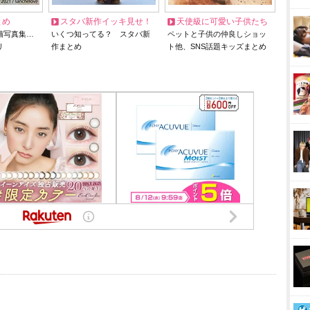
とめ
スタバ新作イッキ見せ！
天使級に可愛い子供たち
猫写真集…
いくつ知ってる？ スタバ新
ペットと子供の仲良しショッ
リ
作まとめ
ト他、SNS話題キッズまとめ