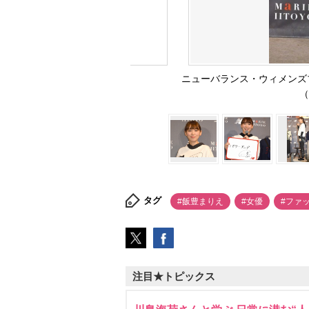
ニューバランス・ウィメンズ
（
タグ
#飯豊まりえ
#女優
#ファ
注目★トピックス