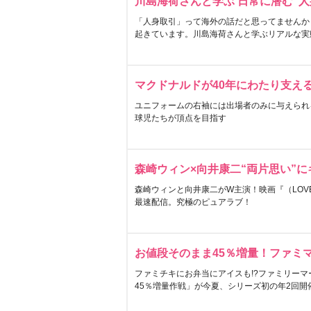
川島海荷さんと学ぶ 日常に潜む“人
「人身取引」って海外の話だと思ってませんか
起きています。川島海荷さんと学ぶリアルな実
マクドナルドが40年にわたり支え
ユニフォームの右袖には出場者のみに与えられ
球児たちが頂点を目指す
森崎ウィン×向井康二“両片思い”
森崎ウィンと向井康二がW主演！映画『（LOVE S
最速配信。究極のピュアラブ！
お値段そのまま45％増量！ファミ
ファミチキにお弁当にアイスも!?ファミリーマ
45％増量作戦」が今夏、シリーズ初の年2回開