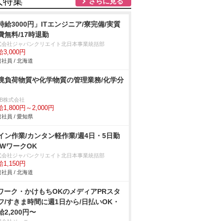
人特集
さらに見る
時給3000円」ITエンジニア/寮完備/実質
費無料/17時退勤
式会社ジャパンクリエイト北日本事業統括部
3,000円
社員 / 北海道
境負荷物質や化学物質の管理業務/化学分
DB株式会社
1,800円～2,000円
社員 / 愛知県
イン作業/カンタン軽作業/週4日・5日勤
/WワークOK
式会社ジャパンクリエイト北日本事業統括部
1,150円
社員 / 北海道
ワーク・かけもちOKのメディアPRスタ
フ/すきま時間に週1日から/日払いOK・
給2,200円〜