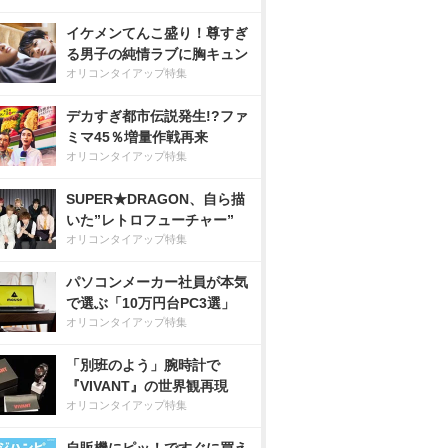
イケメンてんこ盛り！尊すぎ
る男子の純情ラブに胸キュン
オリコンタイアップ特集
デカすぎ都市伝説発生!?ファ
ミマ45％増量作戦再来
オリコンタイアップ特集
SUPER★DRAGON、自ら描
いた”レトロフューチャー”
オリコンタイアップ特集
パソコンメーカー社員が本気
で選ぶ「10万円台PC3選」
オリコンタイアップ特集
「別班のよう」腕時計で
『VIVANT』の世界観再現
オリコンタイアップ特集