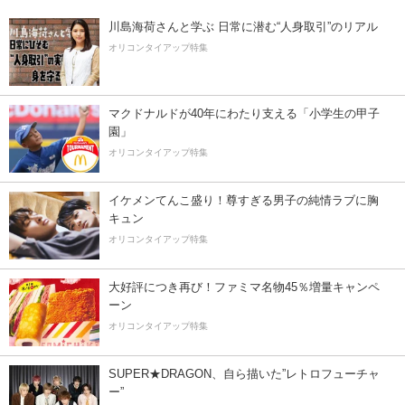
川島海荷さんと学ぶ 日常に潜む“人身取引”のリアル
オリコンタイアップ特集
マクドナルドが40年にわたり支える「小学生の甲子
園」
オリコンタイアップ特集
イケメンてんこ盛り！尊すぎる男子の純情ラブに胸
キュン
オリコンタイアップ特集
大好評につき再び！ファミマ名物45％増量キャンペ
ーン
オリコンタイアップ特集
SUPER★DRAGON、自ら描いた”レトロフューチャ
ー”