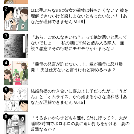
ほぼ手ぶらなのに彼女の荷物は持ちたくない？ 彼を
理解できないけど楽しまないともったいない！【あ
なたが理解できません Vol.8】
「あら、ごめんなさいね？」って絶対悪いと思って
ないでしょ…！ 私の畑に平然と踏み入る隣人…無
視？悪意？その行動にモヤモヤが止まらない
「義母の発言が許せない…！」嫁が義母に怒り爆
発！ 夫は仕方ないと言うけれど諦めるべき？
結婚前提の付き合いに喜ぶよし子だったが…「うど
ん」と「オムライス」から始まる小さな違和感【あ
なたが理解できません Vol.5】
「うるさいから子どもを連れて外に行って？」夫が
睡眠3時間でボロボロの妻に追い打ちをかける…妻の
反撃なるか？