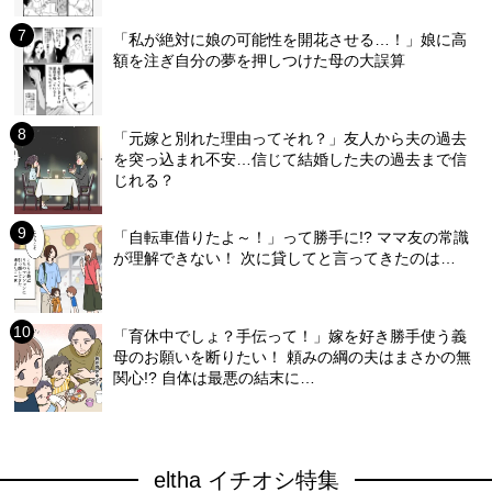
「私が絶対に娘の可能性を開花させる…！」娘に高
額を注ぎ自分の夢を押しつけた母の大誤算
「元嫁と別れた理由ってそれ？」友人から夫の過去
を突っ込まれ不安…信じて結婚した夫の過去まで信
じれる？
「自転車借りたよ～！」って勝手に!? ママ友の常識
が理解できない！ 次に貸してと言ってきたのは…
「育休中でしょ？手伝って！」嫁を好き勝手使う義
母のお願いを断りたい！ 頼みの綱の夫はまさかの無
関心!? 自体は最悪の結末に…
eltha イチオシ特集