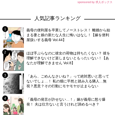
sponsored by 求人ボックス
人気記事ランキング
義母の便利屋を卒業してノーストレス！ 離婚から始
まる妻と娘の新たな人生に悔いはなし！【嫁を便利
屋扱いする義母 Vol.44】
ほぼ手ぶらなのに彼女の荷物は持ちたくない？ 彼を
理解できないけど楽しまないともったいない！【あ
なたが理解できません Vol.8】
「あら、ごめんなさいね？」って絶対悪いと思って
ないでしょ…！ 私の畑に平然と踏み入る隣人…無
視？悪意？その行動にモヤモヤが止まらない
「義母の発言が許せない…！」嫁が義母に怒り爆
発！ 夫は仕方ないと言うけれど諦めるべき？