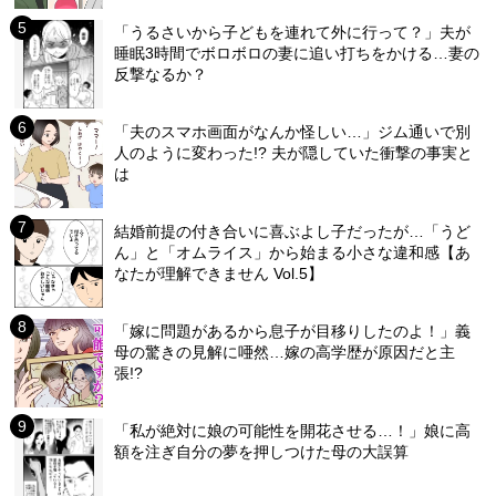
「うるさいから子どもを連れて外に行って？」夫が
睡眠3時間でボロボロの妻に追い打ちをかける…妻の
反撃なるか？
「夫のスマホ画面がなんか怪しい…」ジム通いで別
人のように変わった!? 夫が隠していた衝撃の事実と
は
結婚前提の付き合いに喜ぶよし子だったが…「うど
ん」と「オムライス」から始まる小さな違和感【あ
なたが理解できません Vol.5】
「嫁に問題があるから息子が目移りしたのよ！」義
母の驚きの見解に唖然…嫁の高学歴が原因だと主
張!?
「私が絶対に娘の可能性を開花させる…！」娘に高
額を注ぎ自分の夢を押しつけた母の大誤算