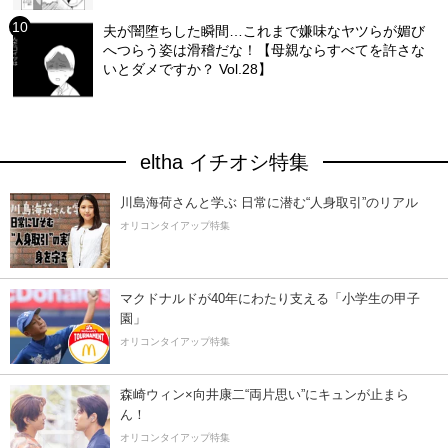
夫が闇堕ちした瞬間…これまで嫌味なヤツらが媚び
へつらう姿は滑稽だな！【母親ならすべてを許さな
いとダメですか？ Vol.28】
eltha イチオシ特集
川島海荷さんと学ぶ 日常に潜む“人身取引”のリアル
オリコンタイアップ特集
マクドナルドが40年にわたり支える「小学生の甲子
園」
オリコンタイアップ特集
森崎ウィン×向井康二“両片思い”にキュンが止まら
ん！
オリコンタイアップ特集