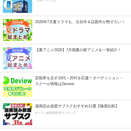
（PR）ジハンピ
2026年7月夏ドラマも、注目作＆話題作が勢ぞろい！
【夏アニメ2026】7月期夏の新アニメを一挙紹介！
芸能界を志す10代～20代を応援！オーディション・
スクール情報はDeview
漫画読み放題サブスクおすすめ11選【徹底比較】
オリコン顧客満足度ランキング