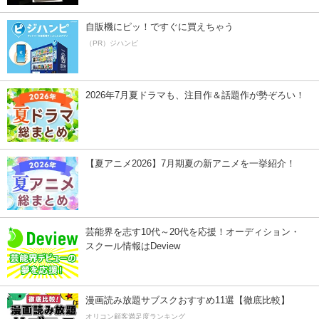
自販機にピッ！ですぐに買えちゃう
（PR）ジハンピ
2026年7月夏ドラマも、注目作＆話題作が勢ぞろい！
【夏アニメ2026】7月期夏の新アニメを一挙紹介！
芸能界を志す10代～20代を応援！オーディション・
スクール情報はDeview
漫画読み放題サブスクおすすめ11選【徹底比較】
オリコン顧客満足度ランキング