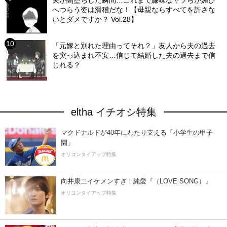
夫が闇堕ちした瞬間…これまで嫌味なヤツらが媚び
へつらう姿は滑稽だな！【母親ならすべてを許さな
いとダメですか？ Vol.28】
「元嫁と別れた理由ってそれ？」友人から夫の過去
を突っ込まれ不安…信じて結婚した夫の過去まで信
じれる？
eltha イチオシ特集
マクドナルドが40年にわたり支える「小学生の甲子
園」
オリコンタイアップ特集
向井康二イケメンすぎ！純愛『（LOVE SONG）』
オリコンタイアップ特集