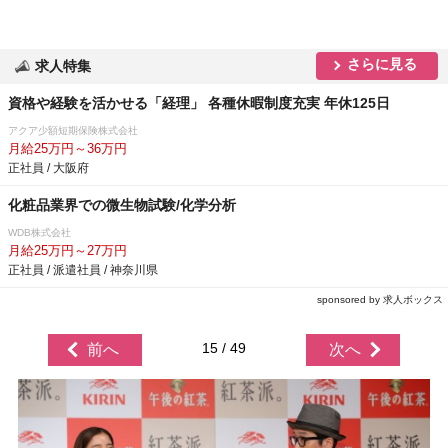
さらに見る
求人特集
資格や経験を活かせる「経理」 各種休暇制度充実 年休125日
アクア少額短期保険株式会社
月給25万円～36万円
正社員 / 大阪府
化粧品業界での微生物試験/化学分析
WDB株式会社
月給25万円～27万円
正社員 / 派遣社員 / 神奈川県
sponsored by 求人ボックス
15 / 49
前へ
次へ