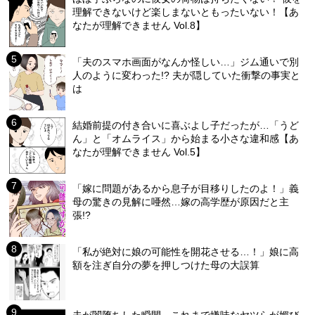
理解できないけど楽しまないともったいない！【あ
なたが理解できません Vol.8】
「夫のスマホ画面がなんか怪しい…」ジム通いで別
人のように変わった!? 夫が隠していた衝撃の事実と
は
結婚前提の付き合いに喜ぶよし子だったが…「うど
ん」と「オムライス」から始まる小さな違和感【あ
なたが理解できません Vol.5】
「嫁に問題があるから息子が目移りしたのよ！」義
母の驚きの見解に唖然…嫁の高学歴が原因だと主
張!?
「私が絶対に娘の可能性を開花させる…！」娘に高
額を注ぎ自分の夢を押しつけた母の大誤算