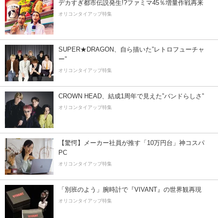
デカすぎ都市伝説発生!?ファミマ45％増量作戦再来
オリコンタイアップ特集
SUPER★DRAGON、自ら描いた”レトロフューチャ
ー”
オリコンタイアップ特集
CROWN HEAD、結成1周年で見えた”バンドらしさ”
オリコンタイアップ特集
【驚愕】メーカー社員が推す「10万円台」神コスパ
PC
オリコンタイアップ特集
「別班のよう」腕時計で『VIVANT』の世界観再現
オリコンタイアップ特集