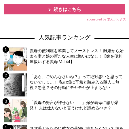
続きはこちら
sponsored by 求人ボックス
人気記事ランキング
義母の便利屋を卒業してノーストレス！ 離婚から始
まる妻と娘の新たな人生に悔いはなし！【嫁を便利
屋扱いする義母 Vol.44】
「あら、ごめんなさいね？」って絶対悪いと思って
ないでしょ…！ 私の畑に平然と踏み入る隣人…無
視？悪意？その行動にモヤモヤが止まらない
「義母の発言が許せない…！」嫁が義母に怒り爆
発！ 夫は仕方ないと言うけれど諦めるべき？
ほぼ手ぶらなのに彼女の荷物は持ちたくない？ 彼を