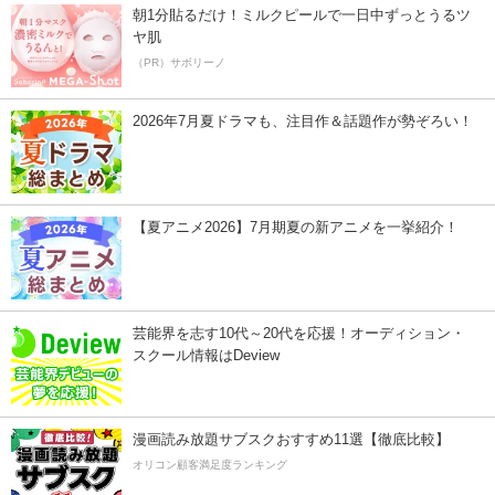
朝1分貼るだけ！ミルクピールで一日中ずっとうるツ
ヤ肌
（PR）サボリーノ
2026年7月夏ドラマも、注目作＆話題作が勢ぞろい！
【夏アニメ2026】7月期夏の新アニメを一挙紹介！
芸能界を志す10代～20代を応援！オーディション・
スクール情報はDeview
漫画読み放題サブスクおすすめ11選【徹底比較】
オリコン顧客満足度ランキング