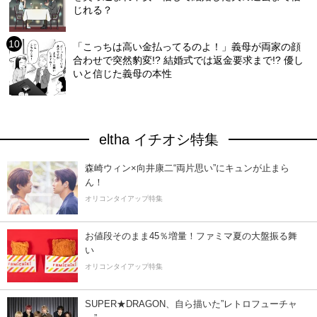
じれる？
「こっちは高い金払ってるのよ！」義母が両家の顔
合わせで突然豹変!? 結婚式では返金要求まで!? 優し
いと信じた義母の本性
eltha イチオシ特集
森崎ウィン×向井康二“両片思い”にキュンが止まら
ん！
オリコンタイアップ特集
お値段そのまま45％増量！ファミマ夏の大盤振る舞
い
オリコンタイアップ特集
SUPER★DRAGON、自ら描いた”レトロフューチャ