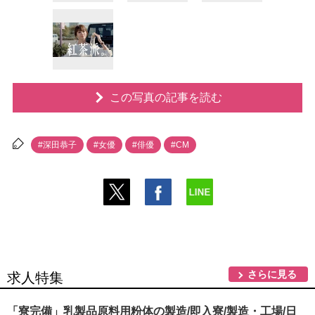
この写真の記事を読む
#深田恭子
#女優
#俳優
#CM
さらに見る
求人特集
「寮完備」乳製品原料用粉体の製造/即入寮/製造・工場/日