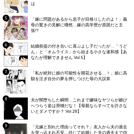
は
「嫁に問題があるから息子が目移りしたのよ！」義
母の驚きの見解に唖然…嫁の高学歴が原因だと主
張!?
結婚前提の付き合いに喜ぶよし子だったが…「うど
ん」と「オムライス」から始まる小さな違和感【あ
なたが理解できません Vol.5】
「私が絶対に娘の可能性を開花させる…！」娘に高
額を注ぎ自分の夢を押しつけた母の大誤算
夫が闇堕ちした瞬間…これまで嫌味なヤツらが媚び
へつらう姿は滑稽だな！【母親ならすべてを許さな
いとダメですか？ Vol.28】
「元嫁と別れた理由ってそれ？」友人から夫の過去
を突っ込まれ不安…信じて結婚した夫の過去まで信