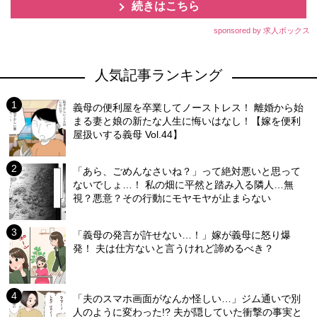
続きはこちら
sponsored by 求人ボックス
人気記事ランキング
義母の便利屋を卒業してノーストレス！ 離婚から始
まる妻と娘の新たな人生に悔いはなし！【嫁を便利
屋扱いする義母 Vol.44】
「あら、ごめんなさいね？」って絶対悪いと思って
ないでしょ…！ 私の畑に平然と踏み入る隣人…無
視？悪意？その行動にモヤモヤが止まらない
「義母の発言が許せない…！」嫁が義母に怒り爆
発！ 夫は仕方ないと言うけれど諦めるべき？
「夫のスマホ画面がなんか怪しい…」ジム通いで別
人のように変わった!? 夫が隠していた衝撃の事実と