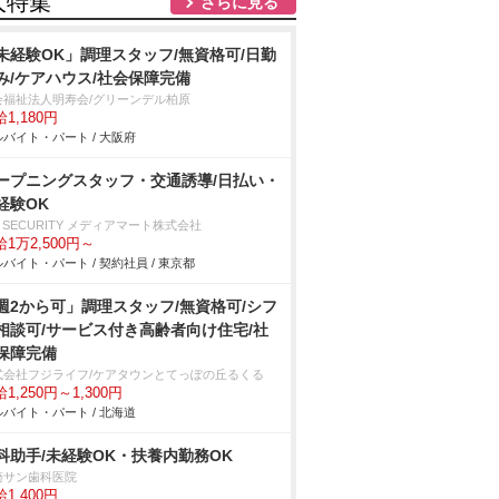
人特集
さらに見る
未経験OK」調理スタッフ/無資格可/日勤
み/ケアハウス/社会保障完備
会福祉法人明寿会/グリーンデル柏原
1,180円
バイト・パート / 大阪府
ープニングスタッフ・交通誘導/日払い・
経験OK
 SECURITY メディアマート株式会社
1万2,500円～
バイト・パート / 契約社員 / 東京都
週2から可」調理スタッフ/無資格可/シフ
相談可/サービス付き高齢者向け住宅/社
保障完備
式会社フジライフ/ケアタウンとてっぽの丘るくる
1,250円～1,300円
バイト・パート / 北海道
科助手/未経験OK・扶養内勤務OK
崎サン歯科医院
1,400円