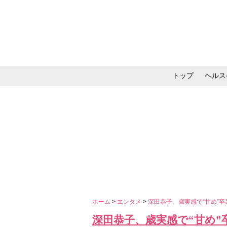
トップ
ヘルス
メイク・コスメ・スキ
ホーム
>
エンタメ
>
深田恭子、歳実感で“甘め”
深田恭子、歳実感で“甘め