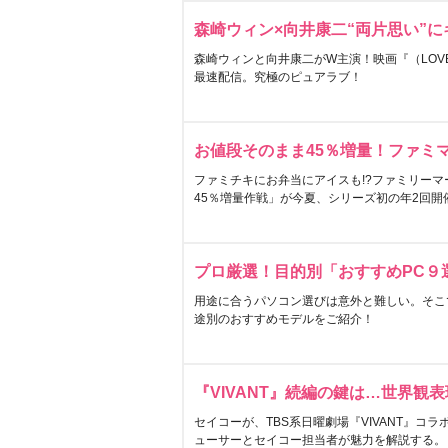
森崎ウィン×向井康二“両片思い”
森崎ウィンと向井康二がW主演！映画『（LOVE S
最速配信。究極のピュアラブ！
お値段そのまま45％増量！ファミ
ファミチキにお弁当にアイスも!?ファミリーマ
45％増量作戦」が今夏、シリーズ初の年2回開
プロ厳選！目的別「おすすめPC９
用途に合うパソコン選びは意外と難しい。そこ
途別のおすすめモデルをご紹介！
『VIVANT』続編の鍵は…世界観
セイコーが、TBS系日曜劇場『VIVANT』コ
ューサーとセイコー担当者が魅力を解説する。