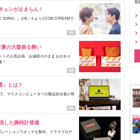
登
にキュンが止まらん！
ONG）』が8／５よりJ:COM STREAMで
マ夏の大盤振る舞い
ートの人気企画「お値段そのまま おかわり
催！
選」とは？
で、マウスコンピューターの製品担当者が用
表現した腕時計登場
ラボレーションウオッチを製作。ドラマプロデ