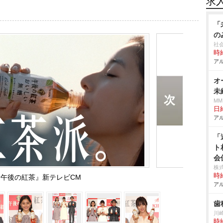
求
「
の
社
時給
アル
オ
未
MM
日給
アル
「
ト
会
株
時給
 午後の紅茶』新テレビCM
アル
歯
川
時給