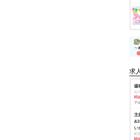
求
歯
石
時給
アル
主
&
い
町
時給