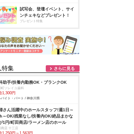
試写会、登壇イベント、サイ
ンチェキなどプレゼント！
プレゼント特集
人特集
さらに見る
科助手/扶養内勤務OK・ブランクOK
川町ソレイユ歯科
1,300円
バイト・パート / 神奈川県
婦さん活躍中のホールスタッフ!週1日～
3h～OK/残業なし/扶養内OK/絶品まかな
が1円/町田商店/ラーメン店のホール
田商店 十三店
1,250円～1,563円