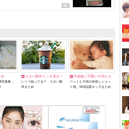
とめ
スタバ新作イッキ見せ！
天使級に可愛い子供たち
猫写真集…
いくつ知ってる？ スタバ新
ペットと子供の仲良しショッ
リ
作まとめ
ト他、SNS話題キッズまとめ