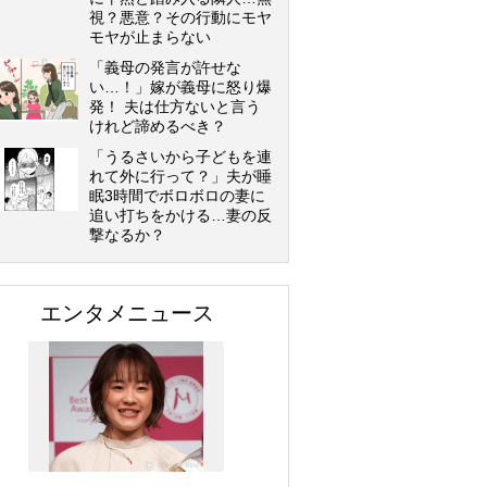
視？悪意？その行動にモヤ
モヤが止まらない
「義母の発言が許せな
い…！」嫁が義母に怒り爆
発！ 夫は仕方ないと言う
けれど諦めるべき？
「うるさいから子どもを連
れて外に行って？」夫が睡
眠3時間でボロボロの妻に
追い打ちをかける…妻の反
撃なるか？
エンタメニュース