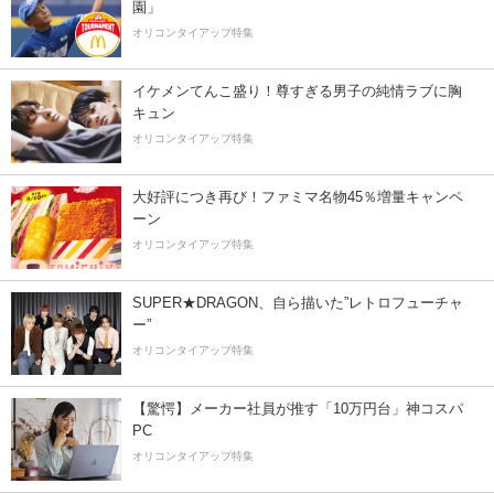
園」
オリコンタイアップ特集
イケメンてんこ盛り！尊すぎる男子の純情ラブに胸
キュン
オリコンタイアップ特集
大好評につき再び！ファミマ名物45％増量キャンペ
ーン
オリコンタイアップ特集
SUPER★DRAGON、自ら描いた”レトロフューチャ
ー”
オリコンタイアップ特集
【驚愕】メーカー社員が推す「10万円台」神コスパ
PC
オリコンタイアップ特集