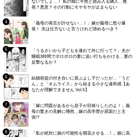
ないでしょ…！ 私の畑に平然と踏み入る隣人…無
視？悪意？その行動にモヤモヤが止まらない
「義母の発言が許せない…！」嫁が義母に怒り爆
発！ 夫は仕方ないと言うけれど諦めるべき？
「うるさいから子どもを連れて外に行って？」夫が
睡眠3時間でボロボロの妻に追い打ちをかける…妻の
反撃なるか？
結婚前提の付き合いに喜ぶよし子だったが…「うど
ん」と「オムライス」から始まる小さな違和感【あ
なたが理解できません Vol.5】
「嫁に問題があるから息子が目移りしたのよ！」義
母の驚きの見解に唖然…嫁の高学歴が原因だと主
張!?
「私が絶対に娘の可能性を開花させる…！」娘に高