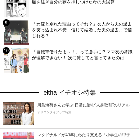
額を注ぎ自分の夢を押しつけた母の大誤算
「元嫁と別れた理由ってそれ？」友人から夫の過去
を突っ込まれ不安…信じて結婚した夫の過去まで信
じれる？
「自転車借りたよ～！」って勝手に!? ママ友の常識
が理解できない！ 次に貸してと言ってきたのは…
eltha イチオシ特集
川島海荷さんと学ぶ 日常に潜む“人身取引”のリアル
オリコンタイアップ特集
マクドナルドが40年にわたり支える「小学生の甲子