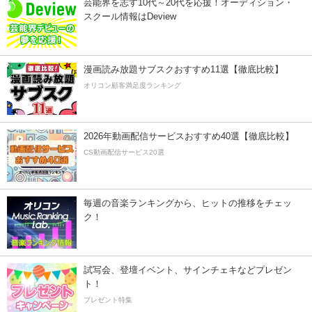
芸能界を志す10代～20代を応援！オーディション・
スクール情報はDeview
漫画読み放題サブスクおすすめ11選【徹底比較】
オリコン顧客満足度ランキング
2026年動画配信サービスおすすめ40選【徹底比較】
CS動画配信サービス20選
毎週の音楽ランキングから、ヒットの推移をチェッ
ク！
試写会、登壇イベント、サインチェキなどプレゼン
ト！
プレゼント特集