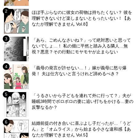
ほぼ手ぶらなのに彼女の荷物は持ちたくない？ 彼を
理解できないけど楽しまないともったいない！【あ
なたが理解できません Vol.8】
「あら、ごめんなさいね？」って絶対悪いと思って
ないでしょ…！ 私の畑に平然と踏み入る隣人…無
視？悪意？その行動にモヤモヤが止まらない
「義母の発言が許せない…！」嫁が義母に怒り爆
発！ 夫は仕方ないと言うけれど諦めるべき？
「うるさいから子どもを連れて外に行って？」夫が
睡眠3時間でボロボロの妻に追い打ちをかける…妻の
反撃なるか？
結婚前提の付き合いに喜ぶよし子だったが…「うど
ん」と「オムライス」から始まる小さな違和感【あ
なたが理解できません Vol.5】