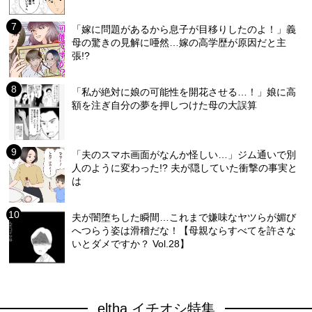
「嫁に問題があるから息子が目移りしたのよ！」義
母の驚きの見解に唖然…嫁の高学歴が原因だと主
張!?
「私が絶対に娘の可能性を開花させる…！」娘に高
額を注ぎ自分の夢を押しつけた母の大誤算
「夫のスマホ画面がなんか怪しい…」ジム通いで別
人のように変わった!? 夫が隠していた衝撃の事実と
は
夫が闇堕ちした瞬間…これまで嫌味なヤツらが媚び
へつらう姿は滑稽だな！【母親ならすべてを許さな
いとダメですか？ Vol.28】
eltha イチオシ特集