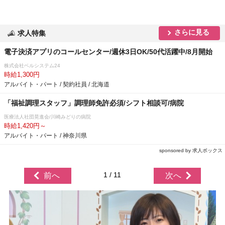
さらに見る
求人特集
電子決済アプリのコールセンター/週休3日OK/50代活躍中/8月開始
株式会社ベルシステム24
時給1,300円
アルバイト・パート / 契約社員 / 北海道
「福祉調理スタッフ」調理師免許必須/シフト相談可/病院
医療法人社団晃進会/川崎みどりの病院
時給1,420円～
アルバイト・パート / 神奈川県
sponsored by 求人ボックス
1 / 11
前へ
次へ