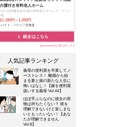
/介護付き有料老人ホーム
療法人社団慶生会/介護付有料老人ホーム ラ・デュー
中島
1,180円～1,200円
バイト・パート / 北海道
続きはこちら
sponsored by 求人ボックス
人気記事ランキング
義母の便利屋を卒業してノ
ーストレス！ 離婚から始
まる妻と娘の新たな人生に
悔いはなし！【嫁を便利屋
扱いする義母 Vol.44】
ほぼ手ぶらなのに彼女の荷
物は持ちたくない？ 彼を
理解できないけど楽しまな
いともったいない！【あな
たが理解できません
Vol.8】