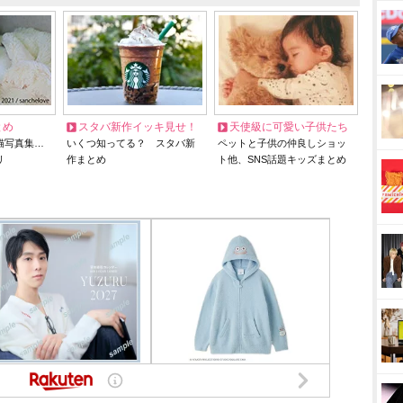
とめ
スタバ新作イッキ見せ！
天使級に可愛い子供たち
猫写真集…
いくつ知ってる？ スタバ新
ペットと子供の仲良しショッ
リ
作まとめ
ト他、SNS話題キッズまとめ