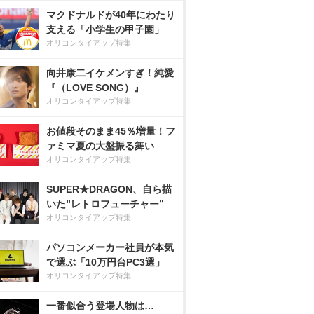
マクドナルドが40年にわたり
支える「小学生の甲子園」
オリコンタイアップ特集
向井康二イケメンすぎ！純愛
『（LOVE SONG）』
オリコンタイアップ特集
お値段そのまま45％増量！フ
ァミマ夏の大盤振る舞い
オリコンタイアップ特集
SUPER★DRAGON、自ら描
いた”レトロフューチャー”
オリコンタイアップ特集
パソコンメーカー社員が本気
で選ぶ「10万円台PC3選」
オリコンタイアップ特集
一番似合う登場人物は…