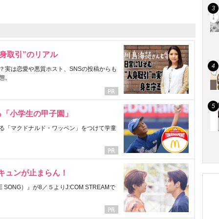
身取引”のリアル
？実は恋愛や悪質ホスト、SNSの投稿からも
態。
る「小学生の甲子園」
る「マクドナルド・ワッペン」をつけて学童
にキュンが止まらん！
ONG）』が8／５よりJ:COM STREAMで