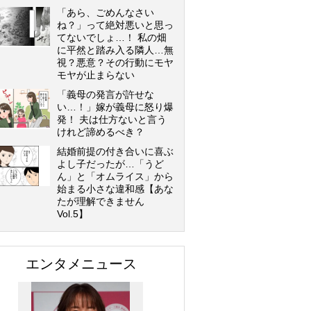
「あら、ごめんなさい
ね？」って絶対悪いと思っ
てないでしょ…！ 私の畑
に平然と踏み入る隣人…無
視？悪意？その行動にモヤ
モヤが止まらない
「義母の発言が許せな
い…！」嫁が義母に怒り爆
発！ 夫は仕方ないと言う
けれど諦めるべき？
結婚前提の付き合いに喜ぶ
よし子だったが…「うど
ん」と「オムライス」から
始まる小さな違和感【あな
たが理解できません
Vol.5】
エンタメニュース