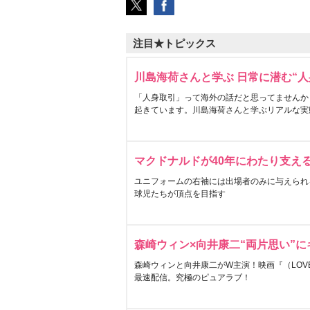
注目★トピックス
川島海荷さんと学ぶ 日常に潜む“人
「人身取引」って海外の話だと思ってませんか
起きています。川島海荷さんと学ぶリアルな実
マクドナルドが40年にわたり支え
ユニフォームの右袖には出場者のみに与えられ
球児たちが頂点を目指す
森崎ウィン×向井康二“両片思い”
森崎ウィンと向井康二がW主演！映画『（LOVE S
最速配信。究極のピュアラブ！