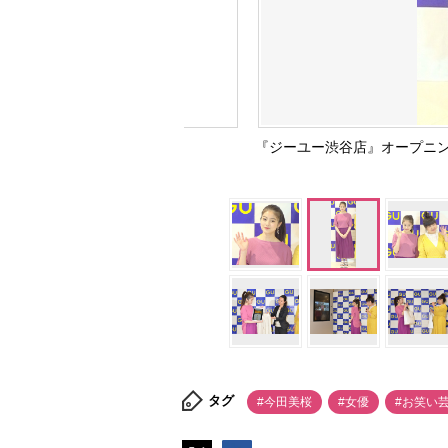
『ジーユー渋谷店』オープニン
タグ
#今田美桜
#女優
#お笑い