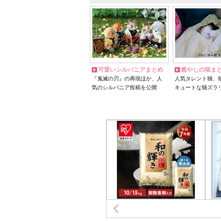
可愛いシルバニアまとめ
癒やしの猫ま
『鬼滅の刃』の再現ほか、人
人気タレント猫、
気のシルバニア投稿を公開
キュートな猫ズラ