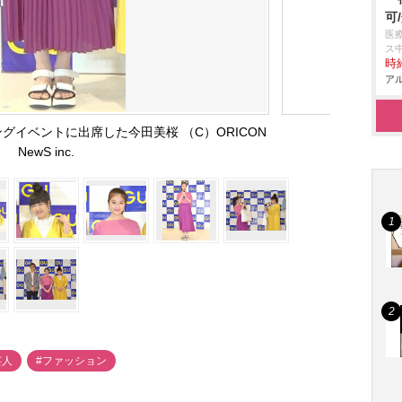
可
医
ス
時給
アル
グイベントに出席した今田美桜 （C）ORICON
NewS inc.
芸人
#ファッション