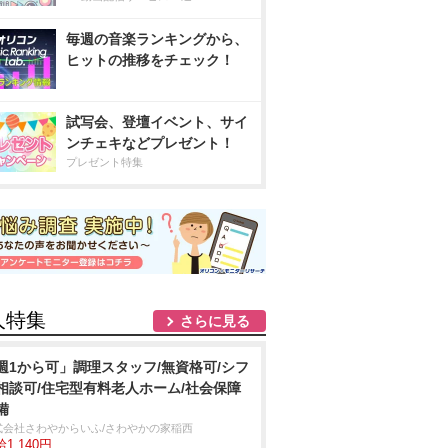
毎週の音楽ランキングから、
ヒットの推移をチェック！
試写会、登壇イベント、サイ
ンチェキなどプレゼント！
プレゼント特集
人特集
さらに見る
週1から可」調理スタッフ/無資格可/シフ
相談可/住宅型有料老人ホーム/社会保障
備
式会社さわやからいふ/さわやかの家稲西
1,140円