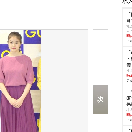
求
「
可
社
ム 
時給
アル
「
ト
備
社
時給
アル
「
須
保
株
時給
アル
「