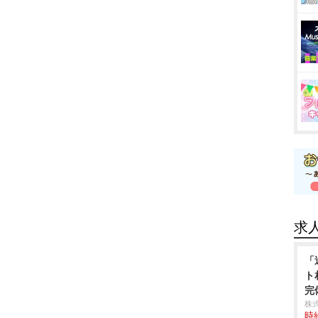
求
「
ト
完
株
時給