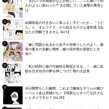
「夫のスマホ画面がなんか怪しい…」ジム通いで別
人のように変わった!? 夫が隠していた衝撃の事実と
は
結婚前提の付き合いに喜ぶよし子だったが…「うど
ん」と「オムライス」から始まる小さな違和感【あ
なたが理解できません Vol.5】
「嫁に問題があるから息子が目移りしたのよ！」義
母の驚きの見解に唖然…嫁の高学歴が原因だと主
張!?
「私が絶対に娘の可能性を開花させる…！」娘に高
額を注ぎ自分の夢を押しつけた母の大誤算
夫が闇堕ちした瞬間…これまで嫌味なヤツらが媚び
へつらう姿は滑稽だな！【母親ならすべてを許さな
いとダメですか？ Vol.28】