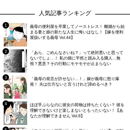
人気記事ランキング
義母の便利屋を卒業してノーストレス！ 離婚から始
まる妻と娘の新たな人生に悔いはなし！【嫁を便利
屋扱いする義母 Vol.44】
「あら、ごめんなさいね？」って絶対悪いと思って
ないでしょ…！ 私の畑に平然と踏み入る隣人…無
視？悪意？その行動にモヤモヤが止まらない
「義母の発言が許せない…！」嫁が義母に怒り爆
発！ 夫は仕方ないと言うけれど諦めるべき？
ほぼ手ぶらなのに彼女の荷物は持ちたくない？ 彼を
理解できないけど楽しまないともったいない！【あ
なたが理解できません Vol.8】