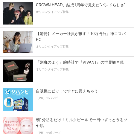
CROWN HEAD、結成1周年で見えた”バンドらしさ”
オリコンタイアップ特集
【驚愕】メーカー社員が推す「10万円台」神コスパ
PC
オリコンタイアップ特集
「別班のよう」腕時計で『VIVANT』の世界観再現
オリコンタイアップ特集
自販機にピッ！ですぐに買えちゃう
（PR）ジハンピ
朝1分貼るだけ！ミルクピールで一日中ずっとうるツ
ヤ肌
（PR）サボリーノ