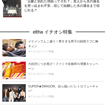
「元嫁と別れた理由ってそれ？」友人から夫の過去
を突っ込まれ不安…信じて結婚した夫の過去まで信
じれる？
eltha イチオシ特集
イケメンてんこ盛り！尊すぎる男子の純情ラブに胸
キュン
オリコンタイアップ特集
大好評につき再び！ファミマ名物45％増量キャンペ
ーン
オリコンタイアップ特集
SUPER★DRAGON、自ら描いた”レトロフューチャ
ー”
オリコンタイアップ特集