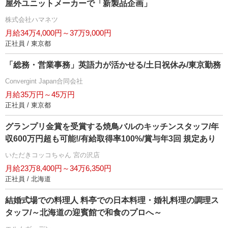
屋外ユニットメーカーで「新製品企画」
株式会社ハマネツ
月給34万4,000円～37万9,000円
正社員 / 東京都
「総務・営業事務」英語力が活かせる/土日祝休み/東京勤務
Convergint Japan合同会社
月給35万円～45万円
正社員 / 東京都
グランプリ金賞を受賞する焼鳥バルのキッチンスタッフ/年
収600万円超も可能!/有給取得率100%/賞与年3回 規定あり
いただきコッコちゃん 宮の沢店
月給23万8,400円～34万6,350円
正社員 / 北海道
結婚式場での料理人 料亭での日本料理・婚礼料理の調理ス
タッフ/～北海道の迎賓館で和食のプロへ～