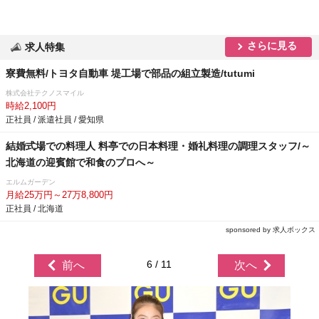
さらに見る
求人特集
寮費無料/トヨタ自動車 堤工場で部品の組立製造/tutumi
株式会社テクノスマイル
時給2,100円
正社員 / 派遣社員 / 愛知県
結婚式場での料理人 料亭での日本料理・婚礼料理の調理スタッフ/～
北海道の迎賓館で和食のプロへ～
エルムガーデン
月給25万円～27万8,800円
正社員 / 北海道
sponsored by 求人ボックス
6 / 11
前へ
次へ