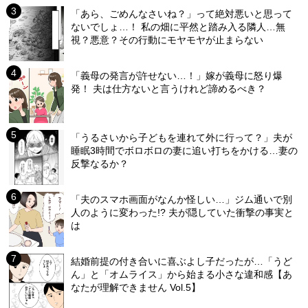
「あら、ごめんなさいね？」って絶対悪いと思って
ないでしょ…！ 私の畑に平然と踏み入る隣人…無
視？悪意？その行動にモヤモヤが止まらない
「義母の発言が許せない…！」嫁が義母に怒り爆
発！ 夫は仕方ないと言うけれど諦めるべき？
「うるさいから子どもを連れて外に行って？」夫が
睡眠3時間でボロボロの妻に追い打ちをかける…妻の
反撃なるか？
「夫のスマホ画面がなんか怪しい…」ジム通いで別
人のように変わった!? 夫が隠していた衝撃の事実と
は
結婚前提の付き合いに喜ぶよし子だったが…「うど
ん」と「オムライス」から始まる小さな違和感【あ
なたが理解できません Vol.5】