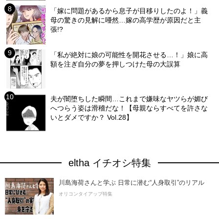
「嫁に問題があるから息子が目移りしたのよ！」義
母の驚きの見解に唖然…嫁の高学歴が原因だと主
張!?
「私が絶対に娘の可能性を開花させる…！」娘に高
額を注ぎ自分の夢を押しつけた母の大誤算
夫が闇堕ちした瞬間…これまで嫌味なヤツらが媚び
へつらう姿は滑稽だな！【母親ならすべてを許さな
いとダメですか？ Vol.28】
eltha イチオシ特集
川島海荷さんと学ぶ 日常に潜む“人身取引”のリアル
オリコンタイアップ特集