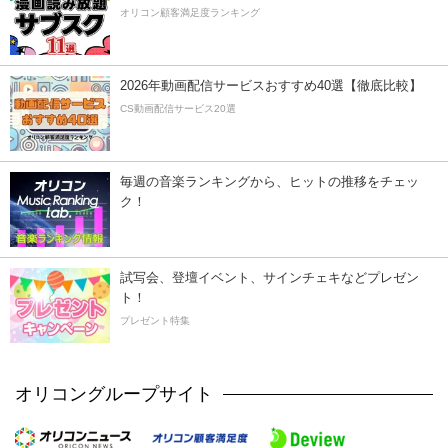
オリコン顧客満足度ランキング
2026年動画配信サービスおすすめ40選【徹底比較】
CS動画配信サービス20選
毎週の音楽ランキングから、ヒットの推移をチェッ
ク！
試写会、登壇イベント、サインチェキなどプレゼン
ト！
プレゼント特集
オリコングループサイト