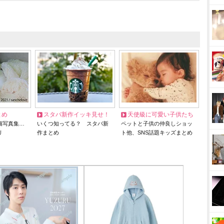
とめ
スタバ新作イッキ見せ！
天使級に可愛い子供たち
猫写真集…
いくつ知ってる？ スタバ新
ペットと子供の仲良しショッ
リ
作まとめ
ト他、SNS話題キッズまとめ