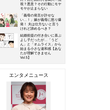
視？悪意？その行動にモヤ
モヤが止まらない
「義母の発言が許せな
い…！」嫁が義母に怒り爆
発！ 夫は仕方ないと言う
けれど諦めるべき？
結婚前提の付き合いに喜ぶ
よし子だったが…「うど
ん」と「オムライス」から
始まる小さな違和感【あな
たが理解できません
Vol.5】
エンタメニュース