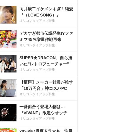
向井康二イケメンすぎ！純愛
『（LOVE SONG）』
オリコンタイアップ特集
デカすぎ都市伝説発生!?ファ
ミマ45％増量作戦再来
オリコンタイアップ特集
SUPER★DRAGON、自ら描
いた”レトロフューチャー”
オリコンタイアップ特集
【驚愕】メーカー社員が推す
「10万円台」神コスパPC
オリコンタイアップ特集
一番似合う登場人物は…
『VIVANT』限定ウオッチ
オリコンタイアップ特集
2026年7月夏ドラマも、注目