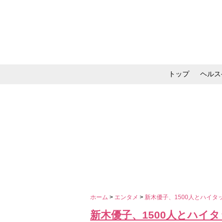
トップ
ヘルス
メイク・コスメ・スキ
ホーム
>
エンタメ
>
新木優子、1500人とハイ
新木優子、1500人とハイ