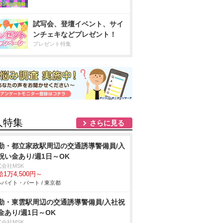
試写会、登壇イベント、サイ
ンチェキなどプレゼント！
プレゼント特集
人特集
さらに見る
勤・都立家政駅周辺の交通誘導警備員/入
祝い金あり/週1日～OK
式会社MSK
1万4,500円～
バイト・パート / 東京都
勤・東雲駅周辺の交通誘導警備員/入社祝
金あり/週1日～OK
式会社MSK