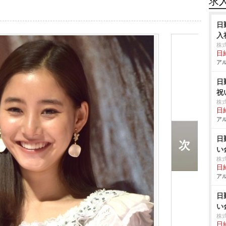
求
日
入
株
日給
アル
日
祝
株
日給
アル
日
い
株
日給
アル
日
い
株
日給