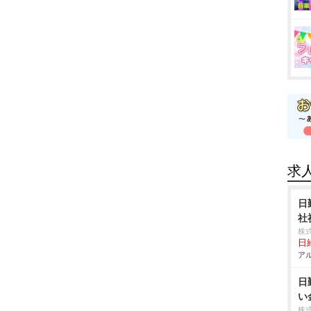
求
日
社
株
日給
アル
日
い
株