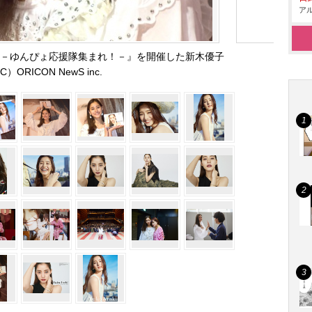
アル
ent!! －ゆんぴょ応援隊集まれ！－』を開催した新木優子
C）ORICON NewS inc.