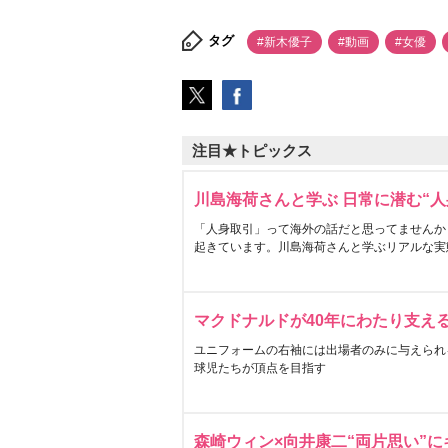
タグ
#新木優子
#動画
#女優
注目★トピックス
川島海荷さんと学ぶ 日常に潜む“人
「人身取引」って海外の話だと思ってませんか
起きています。川島海荷さんと学ぶリアルな実
マクドナルドが40年にわたり支え
ユニフォームの右袖には出場者のみに与えられ
球児たちが頂点を目指す
森崎ウィン×向井康二“両片思い”