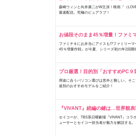
森崎ウィンと向井康二がW主演！映画『（LOVE S
最速配信。究極のピュアラブ！
お値段そのまま45％増量！ファミ
ファミチキにお弁当にアイスも!?ファミリーマ
45％増量作戦」が今夏、シリーズ初の年2回開
プロ厳選！目的別「おすすめPC９
用途に合うパソコン選びは意外と難しい。そこ
途別のおすすめモデルをご紹介！
『VIVANT』続編の鍵は…世界観
セイコーが、TBS系日曜劇場『VIVANT』コ
ューサーとセイコー担当者が魅力を解説する。