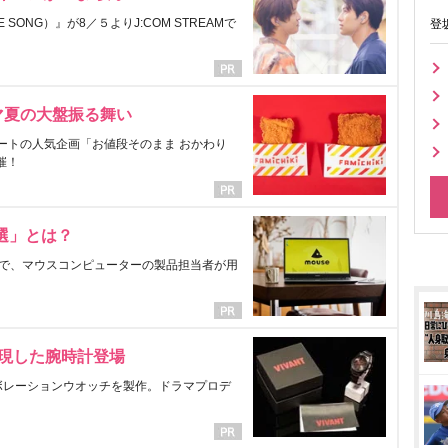
ONG）』が8／５よりJ:COM STREAMで
登
マ夏の大盤振る舞い
ートの人気企画「お値段そのまま おかわり
催！
選」とは？
で、マウスコンピューターの製品担当者が用
表現した腕時計登場
ラボレーションウオッチを製作。ドラマプロデ