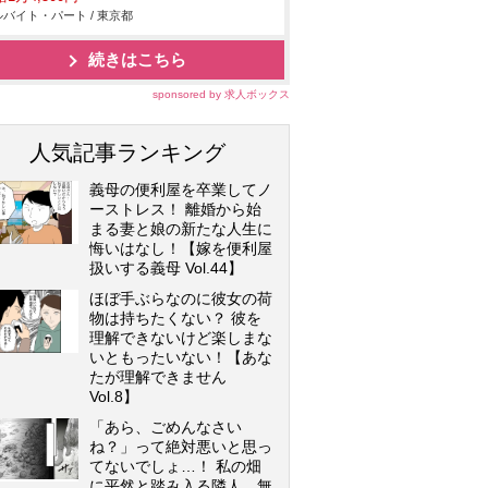
バイト・パート / 東京都
続きはこちら
sponsored by 求人ボックス
人気記事ランキング
義母の便利屋を卒業してノ
ーストレス！ 離婚から始
まる妻と娘の新たな人生に
悔いはなし！【嫁を便利屋
扱いする義母 Vol.44】
ほぼ手ぶらなのに彼女の荷
物は持ちたくない？ 彼を
理解できないけど楽しまな
いともったいない！【あな
たが理解できません
Vol.8】
「あら、ごめんなさい
ね？」って絶対悪いと思っ
てないでしょ…！ 私の畑
に平然と踏み入る隣人…無