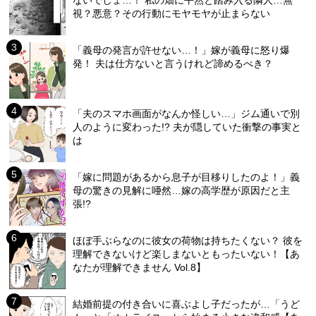
視？悪意？その行動にモヤモヤが止まらない
「義母の発言が許せない…！」嫁が義母に怒り爆
発！ 夫は仕方ないと言うけれど諦めるべき？
「夫のスマホ画面がなんか怪しい…」ジム通いで別
人のように変わった!? 夫が隠していた衝撃の事実と
は
「嫁に問題があるから息子が目移りしたのよ！」義
母の驚きの見解に唖然…嫁の高学歴が原因だと主
張!?
ほぼ手ぶらなのに彼女の荷物は持ちたくない？ 彼を
理解できないけど楽しまないともったいない！【あ
なたが理解できません Vol.8】
結婚前提の付き合いに喜ぶよし子だったが…「うど