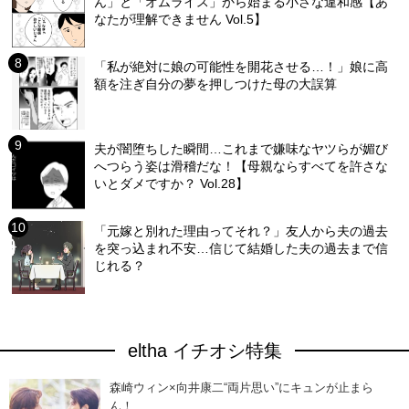
ん」と「オムライス」から始まる小さな違和感【あ
なたが理解できません Vol.5】
「私が絶対に娘の可能性を開花させる…！」娘に高
額を注ぎ自分の夢を押しつけた母の大誤算
夫が闇堕ちした瞬間…これまで嫌味なヤツらが媚び
へつらう姿は滑稽だな！【母親ならすべてを許さな
いとダメですか？ Vol.28】
「元嫁と別れた理由ってそれ？」友人から夫の過去
を突っ込まれ不安…信じて結婚した夫の過去まで信
じれる？
eltha イチオシ特集
森崎ウィン×向井康二“両片思い”にキュンが止まら
ん！