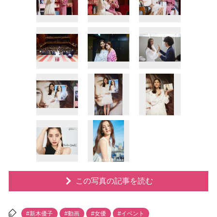
この写真の記事を読む
#新木優子
#動画
#女優
#イベント