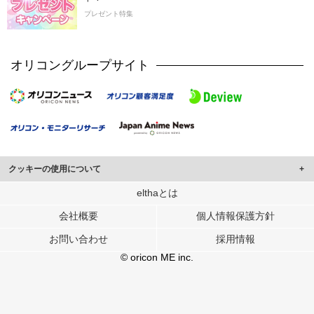
プレゼント特集
オリコングループサイト
クッキーの使用について
このサイトでは Cookie を使用して、ユーザーに合わせたコンテンツや広告の
elthaとは
表示、ソーシャル メディア機能の提供、広告の表示回数やクリック数の測定を
会社概要
個人情報保護方針
行っています。
また、ユーザーによるサイトの利用状況についても情報を収集し、ソーシャル
お問い合わせ
採用情報
メディアや広告配信、データ解析の各パートナーに提供しています。
各パートナーは、この情報とユーザーが各パートナーに提供した他の情報や、
© oricon ME inc.
ユーザーが各パートナーのサービスを使用したときに収集した他の情報を組み
合わせて使用することがあります。