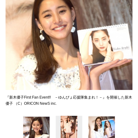
『新木優子First Fan Event!! －ゆんぴょ応援隊集まれ！－』を開催した新木
優子 （C）ORICON NewS inc.