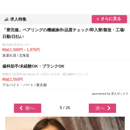
さらに見る
求人特集
「寮完備」ベアリングの機械操作/品質チェック/即入寮/製造・工場/
日勤/日払い
株式会社京栄センター
時給1,500円～1,875円
派遣社員 / 北海道
歯科助手/未経験OK・ブランクOK
医療法人社団Polar Bears きっずぽーと小児・矯正歯科クリニック
時給1,550円
アルバイト・パート / 東京都
sponsored by 求人ボックス
5 / 26
前へ
次へ