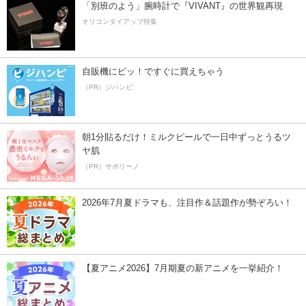
「別班のよう」腕時計で『VIVANT』の世界観再現
オリコンタイアップ特集
自販機にピッ！ですぐに買えちゃう
（PR）ジハンピ
朝1分貼るだけ！ミルクピールで一日中ずっとうるツ
ヤ肌
（PR）サボリーノ
2026年7月夏ドラマも、注目作＆話題作が勢ぞろい！
【夏アニメ2026】7月期夏の新アニメを一挙紹介！