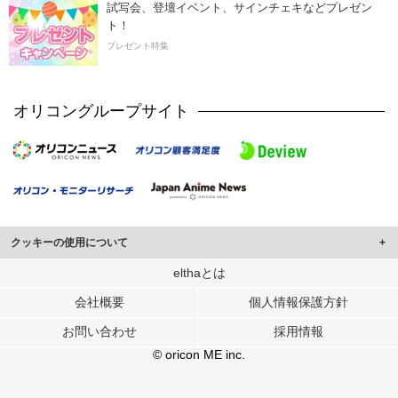
試写会、登壇イベント、サインチェキなどプレゼン
ト！
プレゼント特集
オリコングループサイト
クッキーの使用について
このサイトでは Cookie を使用して、ユーザーに合わせたコンテンツや広告の
elthaとは
表示、ソーシャル メディア機能の提供、広告の表示回数やクリック数の測定を
会社概要
個人情報保護方針
行っています。
また、ユーザーによるサイトの利用状況についても情報を収集し、ソーシャル
お問い合わせ
採用情報
メディアや広告配信、データ解析の各パートナーに提供しています。
各パートナーは、この情報とユーザーが各パートナーに提供した他の情報や、
© oricon ME inc.
ユーザーが各パートナーのサービスを使用したときに収集した他の情報を組み
合わせて使用することがあります。