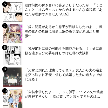
結婚前提の付き合いに喜ぶよし子だったが…「うど
ん」と「オムライス」から始まる小さな違和感【あ
なたが理解できません Vol.5】
「嫁に問題があるから息子が目移りしたのよ！」義
母の驚きの見解に唖然…嫁の高学歴が原因だと主
張!?
「私が絶対に娘の可能性を開花させる…！」娘に高
額を注ぎ自分の夢を押しつけた母の大誤算
「元嫁と別れた理由ってそれ？」友人から夫の過去
を突っ込まれ不安…信じて結婚した夫の過去まで信
じれる？
「自転車借りたよ～！」って勝手に!? ママ友の常識
が理解できない！ 次に貸してと言ってきたのは…