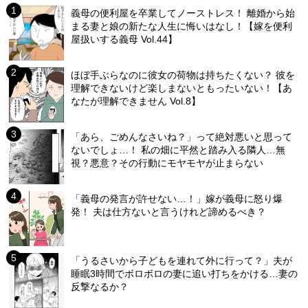
義母の便利屋を卒業してノーストレス！ 離婚から始
まる妻と娘の新たな人生に悔いはなし！【嫁を便利
屋扱いする義母 Vol.44】
ほぼ手ぶらなのに彼女の荷物は持ちたくない？ 彼を
理解できないけど楽しまないともったいない！【あ
なたが理解できません Vol.8】
「あら、ごめんなさいね？」って絶対悪いと思って
ないでしょ…！ 私の畑に平然と踏み入る隣人…無
視？悪意？その行動にモヤモヤが止まらない
「義母の発言が許せない…！」嫁が義母に怒り爆
発！ 夫は仕方ないと言うけれど諦めるべき？
「うるさいから子どもを連れて外に行って？」夫が
睡眠3時間でボロボロの妻に追い打ちをかける…妻の
反撃なるか？