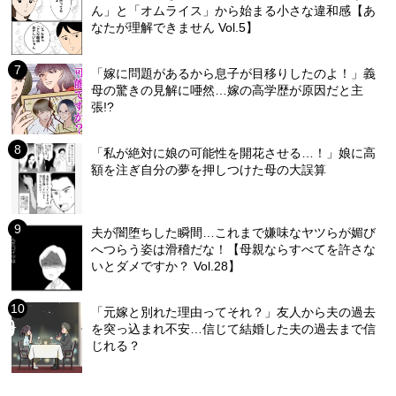
ん」と「オムライス」から始まる小さな違和感【あ
なたが理解できません Vol.5】
「嫁に問題があるから息子が目移りしたのよ！」義
母の驚きの見解に唖然…嫁の高学歴が原因だと主
張!?
「私が絶対に娘の可能性を開花させる…！」娘に高
額を注ぎ自分の夢を押しつけた母の大誤算
夫が闇堕ちした瞬間…これまで嫌味なヤツらが媚び
へつらう姿は滑稽だな！【母親ならすべてを許さな
いとダメですか？ Vol.28】
「元嫁と別れた理由ってそれ？」友人から夫の過去
を突っ込まれ不安…信じて結婚した夫の過去まで信
じれる？