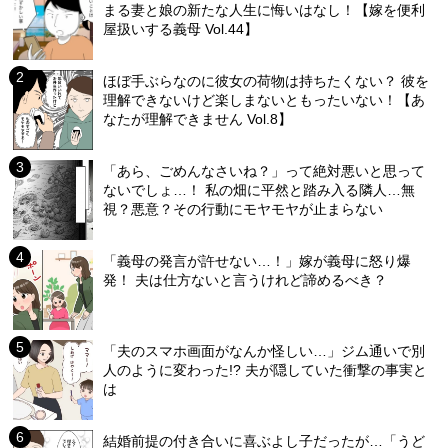
まる妻と娘の新たな人生に悔いはなし！【嫁を便利
屋扱いする義母 Vol.44】
ほぼ手ぶらなのに彼女の荷物は持ちたくない？ 彼を
理解できないけど楽しまないともったいない！【あ
なたが理解できません Vol.8】
「あら、ごめんなさいね？」って絶対悪いと思って
ないでしょ…！ 私の畑に平然と踏み入る隣人…無
視？悪意？その行動にモヤモヤが止まらない
「義母の発言が許せない…！」嫁が義母に怒り爆
発！ 夫は仕方ないと言うけれど諦めるべき？
「夫のスマホ画面がなんか怪しい…」ジム通いで別
人のように変わった!? 夫が隠していた衝撃の事実と
は
結婚前提の付き合いに喜ぶよし子だったが…「うど