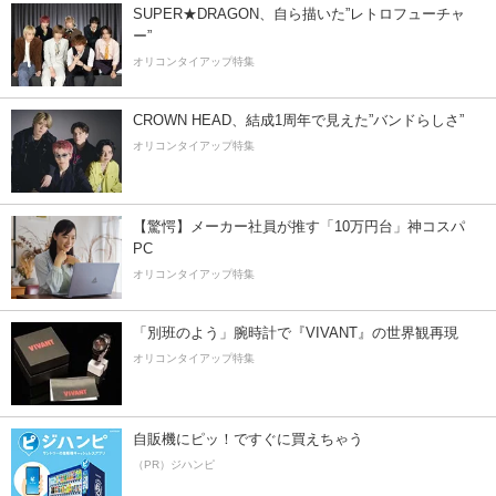
SUPER★DRAGON、自ら描いた”レトロフューチャ
ー”
オリコンタイアップ特集
CROWN HEAD、結成1周年で見えた”バンドらしさ”
オリコンタイアップ特集
【驚愕】メーカー社員が推す「10万円台」神コスパ
PC
オリコンタイアップ特集
「別班のよう」腕時計で『VIVANT』の世界観再現
オリコンタイアップ特集
自販機にピッ！ですぐに買えちゃう
（PR）ジハンピ