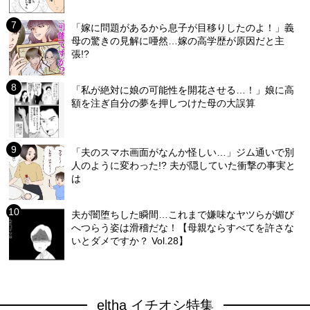
「嫁に問題があるから息子が目移りしたのよ！」義
母の驚きの見解に唖然…嫁の高学歴が原因だと主
張!?
「私が絶対に娘の可能性を開花させる…！」娘に高
額を注ぎ自分の夢を押しつけた母の大誤算
「夫のスマホ画面がなんか怪しい…」ジム通いで別
人のように変わった!? 夫が隠していた衝撃の事実と
は
夫が闇堕ちした瞬間…これまで嫌味なヤツらが媚び
へつらう姿は滑稽だな！【母親ならすべてを許さな
いとダメですか？ Vol.28】
eltha イチオシ特集