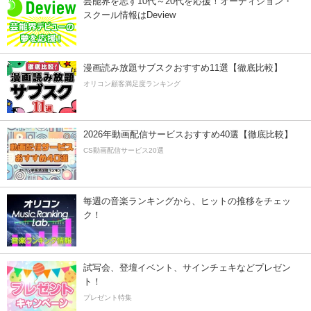
芸能界を志す10代～20代を応援！オーディション・
スクール情報はDeview
漫画読み放題サブスクおすすめ11選【徹底比較】
オリコン顧客満足度ランキング
2026年動画配信サービスおすすめ40選【徹底比較】
CS動画配信サービス20選
毎週の音楽ランキングから、ヒットの推移をチェッ
ク！
試写会、登壇イベント、サインチェキなどプレゼン
ト！
プレゼント特集