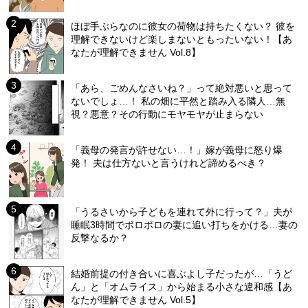
ほぼ手ぶらなのに彼女の荷物は持ちたくない？ 彼を
理解できないけど楽しまないともったいない！【あ
なたが理解できません Vol.8】
「あら、ごめんなさいね？」って絶対悪いと思って
ないでしょ…！ 私の畑に平然と踏み入る隣人…無
視？悪意？その行動にモヤモヤが止まらない
「義母の発言が許せない…！」嫁が義母に怒り爆
発！ 夫は仕方ないと言うけれど諦めるべき？
「うるさいから子どもを連れて外に行って？」夫が
睡眠3時間でボロボロの妻に追い打ちをかける…妻の
反撃なるか？
結婚前提の付き合いに喜ぶよし子だったが…「うど
ん」と「オムライス」から始まる小さな違和感【あ
なたが理解できません Vol.5】