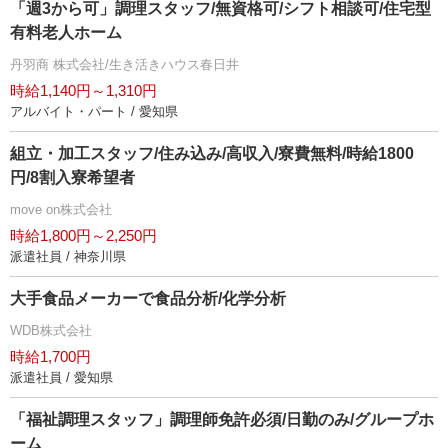
「週3から可」調理スタッフ/無資格可/シフト相談可/住宅型
有料老人ホーム
丹羽商 株式会社/生き活きハウス春日井
時給1,140円～1,310円
アルバイト・パート / 愛知県
組立・加工スタッフ/住み込み/高収入/寮費無料/時給1800
円/8割入寮希望者
move on株式会社
時給1,800円～2,250円
派遣社員 / 神奈川県
大手食品メーカーで食品分析/化学分析
WDB株式会社
時給1,700円
派遣社員 / 愛知県
「福祉調理スタッフ」調理師免許必須/日勤のみ/グループホ
ーム