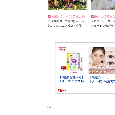
可愛いシルバニアまとめ
癒やしの猫ま
『鬼滅の刃』の再現ほか、人
人気タレント猫、
気のシルバニア投稿を公開
キュートな猫ズラ
P R