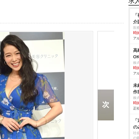
求
「
介
医
時給
アル
高
O
株
時給
アル
未
作業
株
時給
正社
「
の
社
の