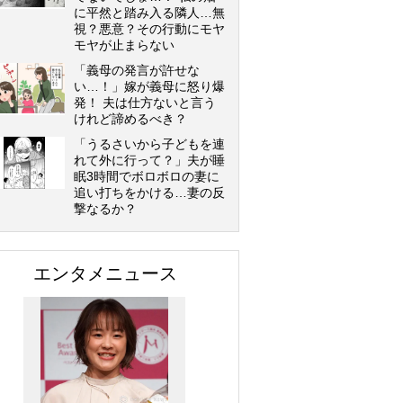
に平然と踏み入る隣人…無
視？悪意？その行動にモヤ
モヤが止まらない
「義母の発言が許せな
い…！」嫁が義母に怒り爆
発！ 夫は仕方ないと言う
けれど諦めるべき？
「うるさいから子どもを連
れて外に行って？」夫が睡
眠3時間でボロボロの妻に
追い打ちをかける…妻の反
撃なるか？
エンタメニュース