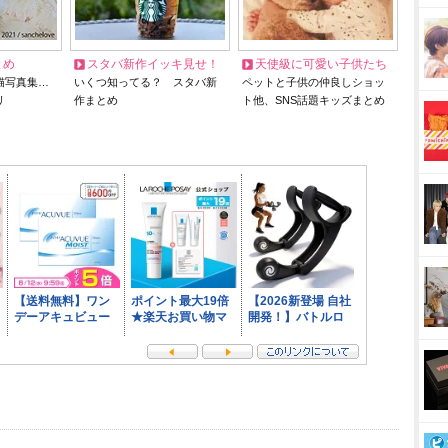
とめ
スタバ新作イッキ見せ！
天使級に可愛い子供たち
猫写真集…
いくつ知ってる？ スタバ新
ペットと子供の仲良しショッ
リ
作まとめ
ト他、SNS話題キッズまとめ