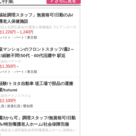
人特集
さらに見る
福祉調理スタッフ」無資格可/日勤のみ/
護老人保健施設
療法人社団弘善会/介護老人保健施設 ラビアンローゼ
1,226円～1,240円
バイト・パート / 東京都
級マンションのフロントスタッフ/週2～
K!経験不問!50代・60代活躍中 駅近
式会社ベアーズ
1,350円～
バイト・パート / 東京都
経験/トヨタ自動車 堤工場で部品の運搬
/tutumi
式会社テクノスマイル
2,100円
員 / 派遣社員 / 愛知県
週3から可」調理スタッフ/無資格可/日勤
み/特別養護老人ホーム/社会保障完備
会福祉法人成祥福祉会/特別養護老人ホーム 岩崎あい
郷