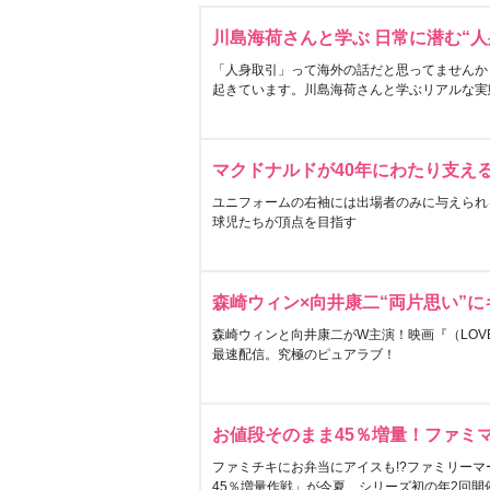
川島海荷さんと学ぶ 日常に潜む“人
「人身取引」って海外の話だと思ってませんか
起きています。川島海荷さんと学ぶリアルな実
マクドナルドが40年にわたり支え
ユニフォームの右袖には出場者のみに与えられ
球児たちが頂点を目指す
森崎ウィン×向井康二“両片思い”
森崎ウィンと向井康二がW主演！映画『（LOVE S
最速配信。究極のピュアラブ！
お値段そのまま45％増量！ファミ
ファミチキにお弁当にアイスも!?ファミリーマ
45％増量作戦」が今夏、シリーズ初の年2回開