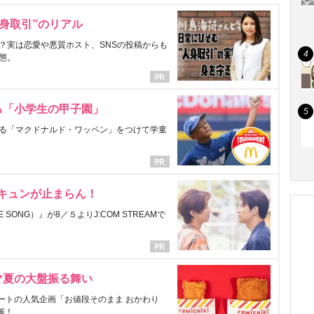
身取引”のリアル
？実は恋愛や悪質ホスト、SNSの投稿からも
態。
る「小学生の甲子園」
る「マクドナルド・ワッペン」をつけて学童
にキュンが止まらん！
ONG）』が8／５よりJ:COM STREAMで
マ夏の大盤振る舞い
ートの人気企画「お値段そのまま おかわり
催！