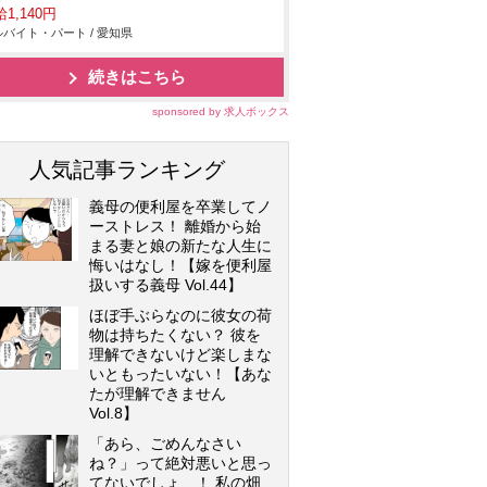
1,140円
バイト・パート / 愛知県
続きはこちら
sponsored by 求人ボックス
人気記事ランキング
義母の便利屋を卒業してノ
ーストレス！ 離婚から始
まる妻と娘の新たな人生に
悔いはなし！【嫁を便利屋
扱いする義母 Vol.44】
ほぼ手ぶらなのに彼女の荷
物は持ちたくない？ 彼を
理解できないけど楽しまな
いともったいない！【あな
たが理解できません
Vol.8】
「あら、ごめんなさい
ね？」って絶対悪いと思っ
てないでしょ…！ 私の畑