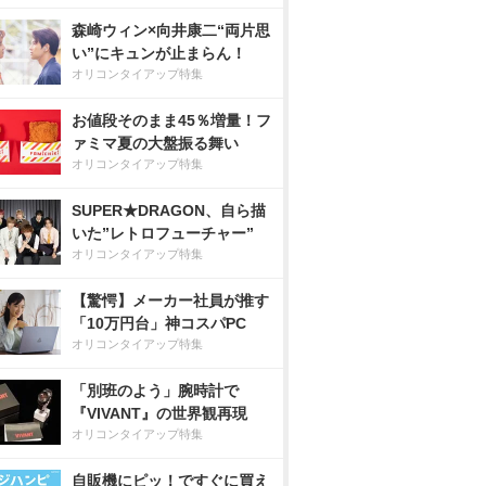
森崎ウィン×向井康二“両片思
い”にキュンが止まらん！
オリコンタイアップ特集
お値段そのまま45％増量！フ
ァミマ夏の大盤振る舞い
オリコンタイアップ特集
SUPER★DRAGON、自ら描
いた”レトロフューチャー”
オリコンタイアップ特集
【驚愕】メーカー社員が推す
「10万円台」神コスパPC
オリコンタイアップ特集
「別班のよう」腕時計で
『VIVANT』の世界観再現
オリコンタイアップ特集
自販機にピッ！ですぐに買え