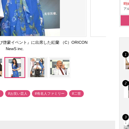
時給
アル
啓蒙イベント』に出席した紅蘭 （C）ORICON
NewS inc.
ト
#お笑い芸人
#有名人ファミリー
#二世