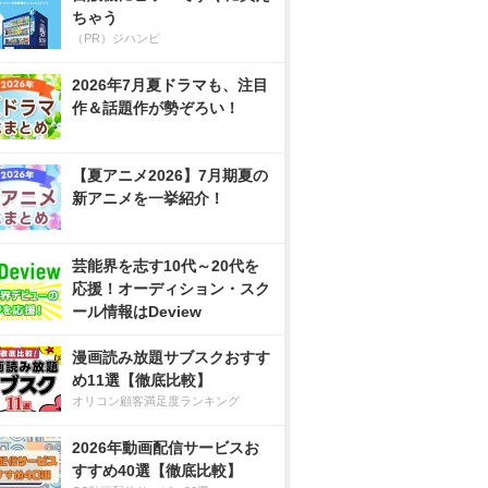
ちゃう
（PR）ジハンピ
2026年7月夏ドラマも、注目
作＆話題作が勢ぞろい！
【夏アニメ2026】7月期夏の
新アニメを一挙紹介！
芸能界を志す10代～20代を
応援！オーディション・スク
ール情報はDeview
漫画読み放題サブスクおすす
め11選【徹底比較】
オリコン顧客満足度ランキング
2026年動画配信サービスお
すすめ40選【徹底比較】