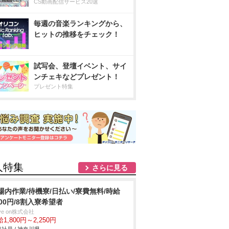
CS動画配信サービス20選
毎週の音楽ランキングから、
ヒットの推移をチェック！
試写会、登壇イベント、サイ
ンチェキなどプレゼント！
プレゼント特集
人特集
さらに見る
場内作業/待機寮/日払い/寮費無料/時給
800円/8割入寮希望者
ve on株式会社
1,800円～2,250円