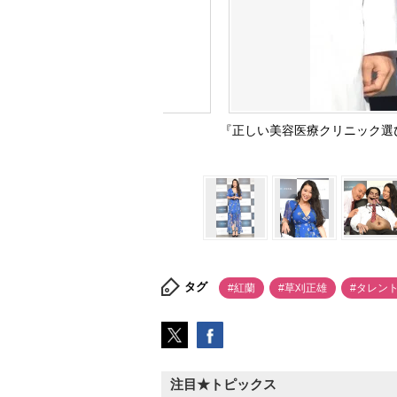
『正しい美容医療クリニック選び
タグ
#紅蘭
#草刈正雄
#タレン
注目★トピックス