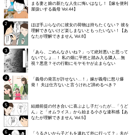
まる妻と娘の新たな人生に悔いはなし！【嫁を便利
屋扱いする義母 Vol.44】
ほぼ手ぶらなのに彼女の荷物は持ちたくない？ 彼を
理解できないけど楽しまないともったいない！【あ
なたが理解できません Vol.8】
「あら、ごめんなさいね？」って絶対悪いと思って
ないでしょ…！ 私の畑に平然と踏み入る隣人…無
視？悪意？その行動にモヤモヤが止まらない
「義母の発言が許せない…！」嫁が義母に怒り爆
発！ 夫は仕方ないと言うけれど諦めるべき？
結婚前提の付き合いに喜ぶよし子だったが…「うど
ん」と「オムライス」から始まる小さな違和感【あ
なたが理解できません Vol.5】
「うるさいから子どもを連れて外に行って？」夫が