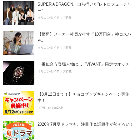
SUPER★DRAGON、自ら描いた”レトロフューチャ
ー”
オリコンタイアップ特集
【驚愕】メーカー社員が推す「10万円台」神コスパ
PC
オリコンタイアップ特集
一番似合う登場人物は…『VIVANT』限定ウオッチ
オリコンタイアップ特集
【8月12日まで！】チョコザップキャンペーン実施
中！
（PR）chocoZAP
2026年7月夏ドラマも、注目作＆話題作が勢ぞろい！