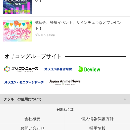
ク！
試写会、登壇イベント、サインチェキなどプレゼン
ト！
プレゼント特集
オリコングループサイト
クッキーの使用について
このサイトでは Cookie を使用して、ユーザーに合わせたコンテンツや広告の
elthaとは
表示、ソーシャル メディア機能の提供、広告の表示回数やクリック数の測定を
会社概要
個人情報保護方針
行っています。
また、ユーザーによるサイトの利用状況についても情報を収集し、ソーシャル
お問い合わせ
採用情報
メディアや広告配信、データ解析の各パートナーに提供しています。