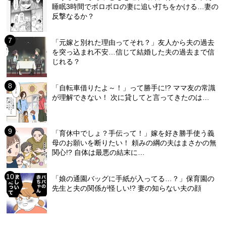
睡眠3時間でボロボロの妻に追い打ちをかける…妻の
反撃なるか？
「元嫁と別れた理由ってそれ？」友人から夫の過去
を突っ込まれ不安…信じて結婚した夫の過去まで信
じれる？
「自転車借りたよ～！」って勝手に!? ママ友の常識
が理解できない！ 次に貸してと言ってきたのは…
「育休中でしょ？手伝って！」嫁を好き勝手使う義
母のお願いを断りたい！ 頼みの綱の夫はまさかの無
関心!? 自体は最悪の結末に…
「娘の通園バッグに手紙が入ってる…？」保育園の
先生と夫の関係が怪しい!? 妻の知らない夫の顔