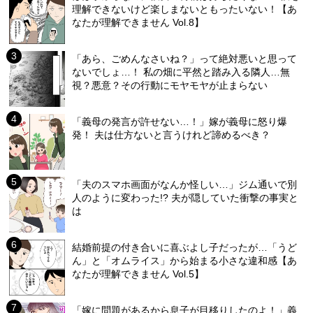
理解できないけど楽しまないともったいない！【あ
なたが理解できません Vol.8】
「あら、ごめんなさいね？」って絶対悪いと思って
ないでしょ…！ 私の畑に平然と踏み入る隣人…無
視？悪意？その行動にモヤモヤが止まらない
「義母の発言が許せない…！」嫁が義母に怒り爆
発！ 夫は仕方ないと言うけれど諦めるべき？
「夫のスマホ画面がなんか怪しい…」ジム通いで別
人のように変わった!? 夫が隠していた衝撃の事実と
は
結婚前提の付き合いに喜ぶよし子だったが…「うど
ん」と「オムライス」から始まる小さな違和感【あ
なたが理解できません Vol.5】
「嫁に問題があるから息子が目移りしたのよ！」義