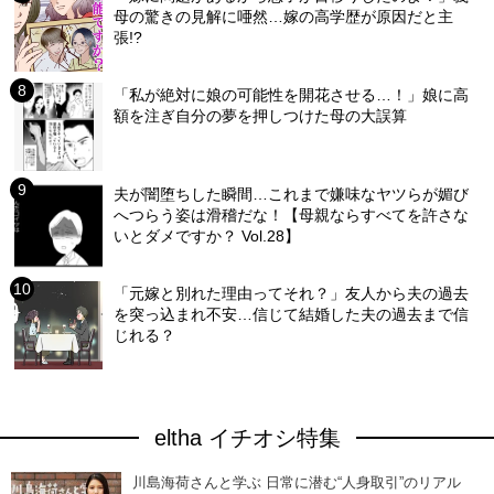
母の驚きの見解に唖然…嫁の高学歴が原因だと主
張!?
「私が絶対に娘の可能性を開花させる…！」娘に高
額を注ぎ自分の夢を押しつけた母の大誤算
夫が闇堕ちした瞬間…これまで嫌味なヤツらが媚び
へつらう姿は滑稽だな！【母親ならすべてを許さな
いとダメですか？ Vol.28】
「元嫁と別れた理由ってそれ？」友人から夫の過去
を突っ込まれ不安…信じて結婚した夫の過去まで信
じれる？
eltha イチオシ特集
川島海荷さんと学ぶ 日常に潜む“人身取引”のリアル