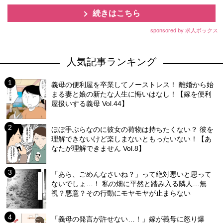
続きはこちら
sponsored by 求人ボックス
人気記事ランキング
義母の便利屋を卒業してノーストレス！ 離婚から始
まる妻と娘の新たな人生に悔いはなし！【嫁を便利
屋扱いする義母 Vol.44】
ほぼ手ぶらなのに彼女の荷物は持ちたくない？ 彼を
理解できないけど楽しまないともったいない！【あ
なたが理解できません Vol.8】
「あら、ごめんなさいね？」って絶対悪いと思って
ないでしょ…！ 私の畑に平然と踏み入る隣人…無
視？悪意？その行動にモヤモヤが止まらない
「義母の発言が許せない…！」嫁が義母に怒り爆