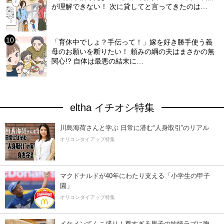
が理解できない！ 次に貸してと言ってきたのは…
「育休中でしょ？手伝って！」嫁を好き勝手使う義
母のお願いを断りたい！ 頼みの綱の夫はまさかの無
関心!? 自体は最悪の結末に…
eltha イチオシ特集
川島海荷さんと学ぶ 日常に潜む“人身取引”のリアル
オリコンタイアップ特集
マクドナルドが40年にわたり支える「小学生の甲子
園」
オリコンタイアップ特集
イケメンてんこ盛り！尊すぎる男子の純情ラブに胸