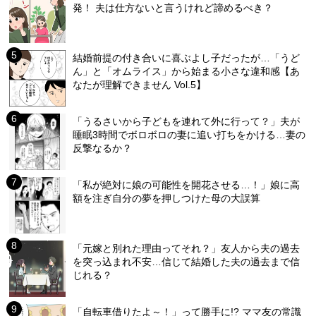
発！ 夫は仕方ないと言うけれど諦めるべき？
結婚前提の付き合いに喜ぶよし子だったが…「うど
ん」と「オムライス」から始まる小さな違和感【あ
なたが理解できません Vol.5】
「うるさいから子どもを連れて外に行って？」夫が
睡眠3時間でボロボロの妻に追い打ちをかける…妻の
反撃なるか？
「私が絶対に娘の可能性を開花させる…！」娘に高
額を注ぎ自分の夢を押しつけた母の大誤算
「元嫁と別れた理由ってそれ？」友人から夫の過去
を突っ込まれ不安…信じて結婚した夫の過去まで信
じれる？
「自転車借りたよ～！」って勝手に!? ママ友の常識