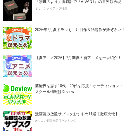
「別班のよう」腕時計で『VIVANT』の世界観再現
オリコンタイアップ特集
2026年7月夏ドラマも、注目作＆話題作が勢ぞろい！
【夏アニメ2026】7月期夏の新アニメを一挙紹介！
芸能界を志す10代～20代を応援！オーディション・
スクール情報はDeview
漫画読み放題サブスクおすすめ11選【徹底比較】
オリコン顧客満足度ランキング