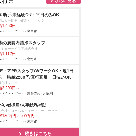
人特集
さらに見る
科助手/未経験OK・平日のみOK
療法人社団田中歯科クリニック
1,450円
バイト・パート / 東京都
勤の病院内清掃スタッフ
タキューセイモア株式会社
1,112円
バイト・パート / 北海道
ディアPRスタッフ/WワークOK・週1日
ら・時給2200円/直行直帰・日払いOK
同会社ジーニー
2,200円～
バイト・パート / 業務委託 / 大阪府
がい者採用/人事総務補助
式会社グローバルヒューマニー・テック
収180万円～200万円
バイト・パート / 東京都
続きはこちら