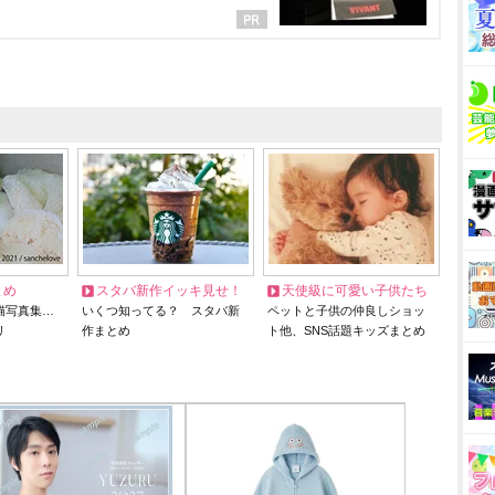
とめ
スタバ新作イッキ見せ！
天使級に可愛い子供たち
猫写真集…
いくつ知ってる？ スタバ新
ペットと子供の仲良しショッ
リ
作まとめ
ト他、SNS話題キッズまとめ