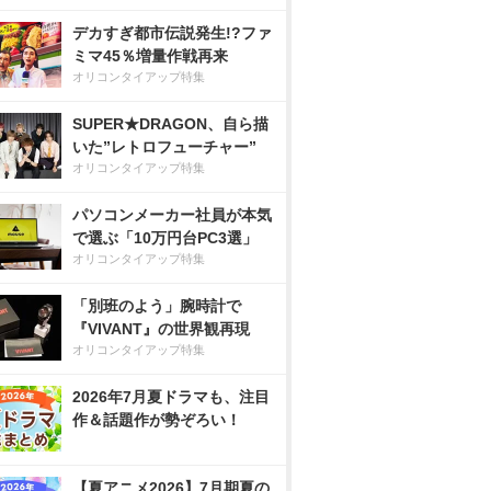
デカすぎ都市伝説発生!?ファ
ミマ45％増量作戦再来
オリコンタイアップ特集
SUPER★DRAGON、自ら描
いた”レトロフューチャー”
オリコンタイアップ特集
パソコンメーカー社員が本気
で選ぶ「10万円台PC3選」
オリコンタイアップ特集
「別班のよう」腕時計で
『VIVANT』の世界観再現
オリコンタイアップ特集
2026年7月夏ドラマも、注目
作＆話題作が勢ぞろい！
【夏アニメ2026】7月期夏の