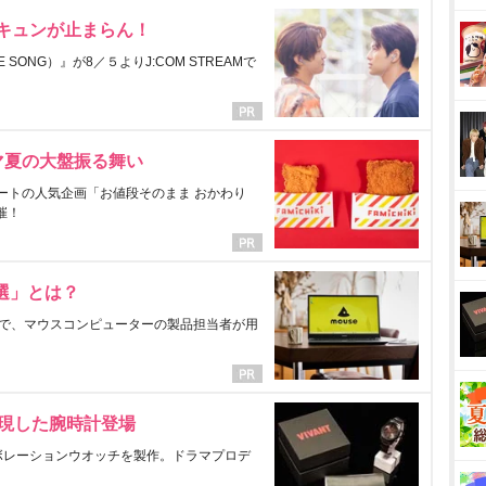
にキュンが止まらん！
ONG）』が8／５よりJ:COM STREAMで
マ夏の大盤振る舞い
ートの人気企画「お値段そのまま おかわり
催！
選」とは？
で、マウスコンピューターの製品担当者が用
表現した腕時計登場
ラボレーションウオッチを製作。ドラマプロデ