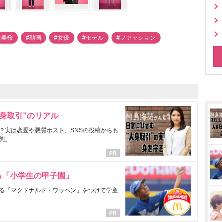
田美桜
#動画
#女優
#モデル
#ファッション
身取引”のリアル
？実は恋愛や悪質ホスト、SNSの投稿からも
態。
る「小学生の甲子園」
る「マクドナルド・ワッペン」をつけて学童