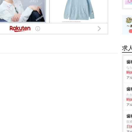
求
歯
な
時給
アル
歯
た
時給
アル
歯
医
日給
アル