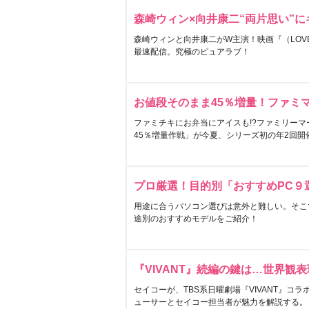
森崎ウィン×向井康二“両片思い”
森崎ウィンと向井康二がW主演！映画『（LOVE S
最速配信。究極のピュアラブ！
お値段そのまま45％増量！ファミ
ファミチキにお弁当にアイスも!?ファミリーマ
45％増量作戦」が今夏、シリーズ初の年2回開
プロ厳選！目的別「おすすめPC９
用途に合うパソコン選びは意外と難しい。そこ
途別のおすすめモデルをご紹介！
『VIVANT』続編の鍵は…世界観
セイコーが、TBS系日曜劇場『VIVANT』コ
ューサーとセイコー担当者が魅力を解説する。