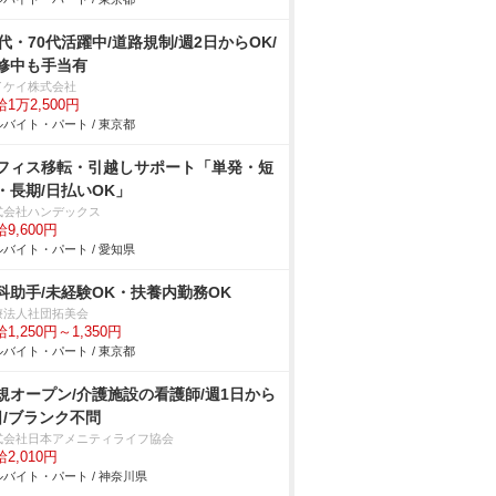
0代・70代活躍中/道路規制/週2日からOK/
修中も手当有
イケイ株式会社
1万2,500円
バイト・パート / 東京都
フィス移転・引越しサポート「単発・短
・長期/日払いOK」
式会社ハンデックス
9,600円
バイト・パート / 愛知県
科助手/未経験OK・扶養内勤務OK
療法人社団拓美会
1,250円～1,350円
バイト・パート / 東京都
規オープン/介護施設の看護師/週1日から
日/ブランク不問
式会社日本アメニティライフ協会
2,010円
バイト・パート / 神奈川県