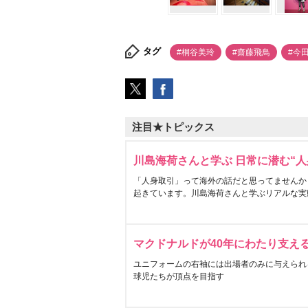
タグ
#桐谷美玲
#齋藤飛鳥
#今
注目★トピックス
川島海荷さんと学ぶ 日常に潜む“人
「人身取引」って海外の話だと思ってませんか
起きています。川島海荷さんと学ぶリアルな実
マクドナルドが40年にわたり支え
ユニフォームの右袖には出場者のみに与えられ
球児たちが頂点を目指す