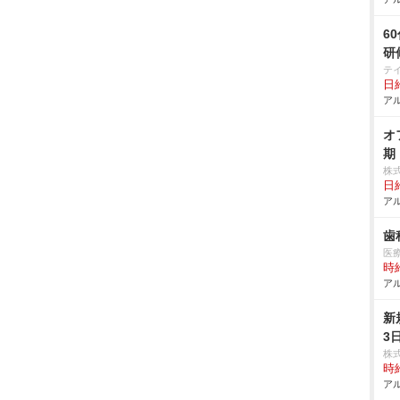
6
研
テ
日給
アル
オ
期
株
日給
アル
歯
医
時給
アル
新
3
株
時給
アル