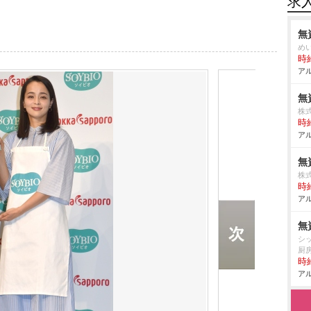
求
無
め
時給
アル
無
株
時給
アル
無
株
時給
アル
無
シ
厨
時給
アル