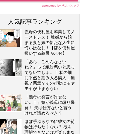
sponsored by 求人ボックス
人気記事ランキング
義母の便利屋を卒業してノ
ーストレス！ 離婚から始
まる妻と娘の新たな人生に
悔いはなし！【嫁を便利屋
扱いする義母 Vol.44】
「あら、ごめんなさい
ね？」って絶対悪いと思っ
てないでしょ…！ 私の畑
に平然と踏み入る隣人…無
視？悪意？その行動にモヤ
モヤが止まらない
「義母の発言が許せな
い…！」嫁が義母に怒り爆
発！ 夫は仕方ないと言う
けれど諦めるべき？
ほぼ手ぶらなのに彼女の荷
物は持ちたくない？ 彼を
理解できないけど楽しまな