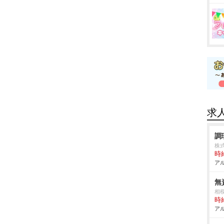
求
調
株
時給
アル
無
相
時給
アル