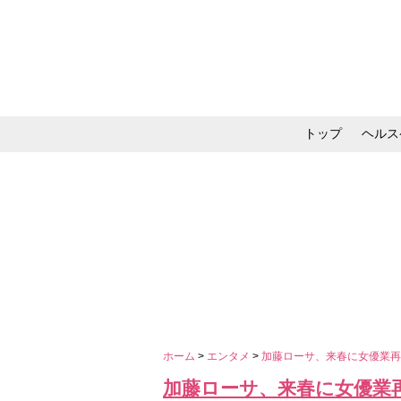
トップ
ヘルス
メイク・コスメ・スキ
ホーム
>
エンタメ
>
加藤ローサ、来春に女優業再
加藤ローサ、来春に女優業