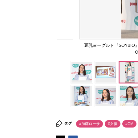
豆乳ヨーグルト『SOYBI
O
タグ
#加藤ローサ
#女優
#CM