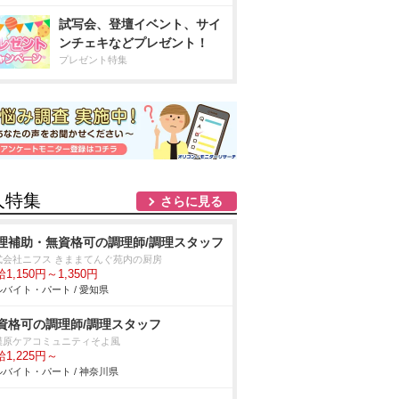
試写会、登壇イベント、サイ
ンチェキなどプレゼント！
プレゼント特集
人特集
さらに見る
理補助・無資格可の調理師/調理スタッフ
式会社ニフス きままてんぐ苑内の厨房
1,150円～1,350円
バイト・パート / 愛知県
資格可の調理師/調理スタッフ
模原ケアコミュニティそよ風
1,225円～
バイト・パート / 神奈川県