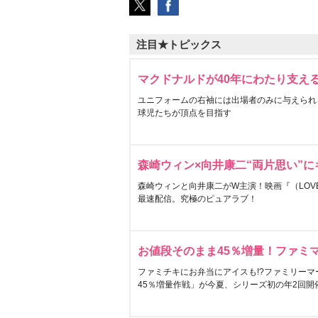
注目★トピックス
マクドナルドが40年にわたり支え
ユニフォームの右袖には出場者のみに与えられ
球児たちが頂点を目指す
森崎ウィン×向井康二“両片思い”
森崎ウィンと向井康二がW主演！映画『（LOVE S
最速配信。究極のピュアラブ！
お値段そのまま45％増量！ファミ
ファミチキにお弁当にアイスも!?ファミリーマ
45％増量作戦」が今夏、シリーズ初の年2回開