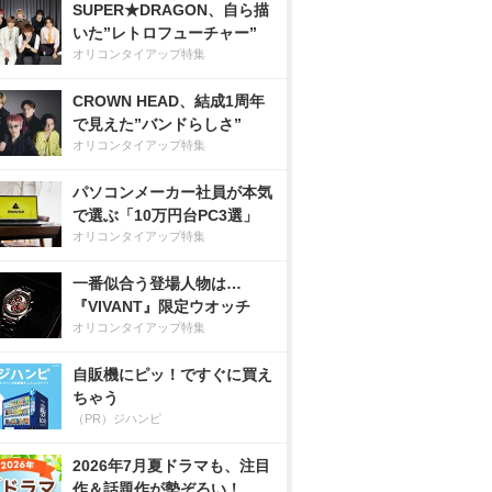
SUPER★DRAGON、自ら描
いた”レトロフューチャー”
オリコンタイアップ特集
CROWN HEAD、結成1周年
で見えた”バンドらしさ”
オリコンタイアップ特集
パソコンメーカー社員が本気
で選ぶ「10万円台PC3選」
オリコンタイアップ特集
一番似合う登場人物は…
『VIVANT』限定ウオッチ
オリコンタイアップ特集
自販機にピッ！ですぐに買え
ちゃう
（PR）ジハンピ
2026年7月夏ドラマも、注目
作＆話題作が勢ぞろい！