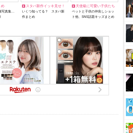
とめ
スタバ新作イッキ見せ！
天使級に可愛い子供たち
猫写真集…
いくつ知ってる？ スタバ新
ペットと子供の仲良しショッ
リ
作まとめ
ト他、SNS話題キッズまとめ