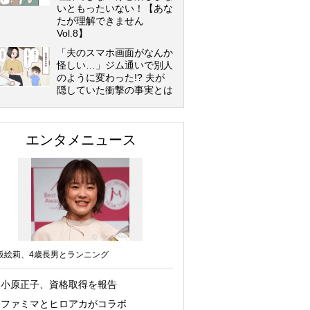
いともったいない！【あな
たが理解できません
Vol.8】
「夫のスマホ画面がなんか
怪しい…」ジム通いで別人
のように変わった!? 夫が
隠していた衝撃の事実とは
エンタメニュース
坂絵莉、4歳長男とランニング
小原正子、資格取得を報告
ファミマとヒロアカがコラボ