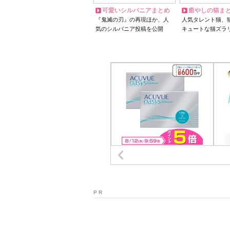
可愛いシルバニアまとめ
癒やしの猫ま
『鬼滅の刃』の再現ほか、人
人気タレント猫、
気のシルバニア投稿を公開
キュートな猫ズラ
P R