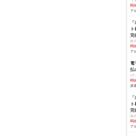
ワ
時給
アル
「
ト
完
株式
時給
アル
電
払
U
時給
派遣
「
ト
完
株式
時給
アル