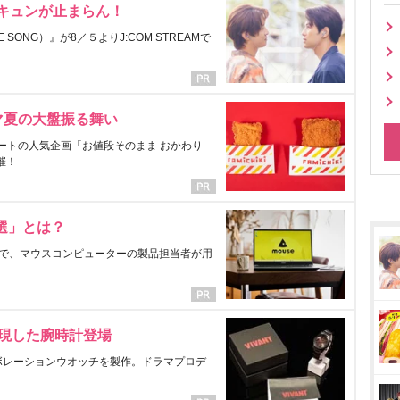
にキュンが止まらん！
ONG）』が8／５よりJ:COM STREAMで
マ夏の大盤振る舞い
ートの人気企画「お値段そのまま おかわり
催！
選」とは？
で、マウスコンピューターの製品担当者が用
表現した腕時計登場
ラボレーションウオッチを製作。ドラマプロデ