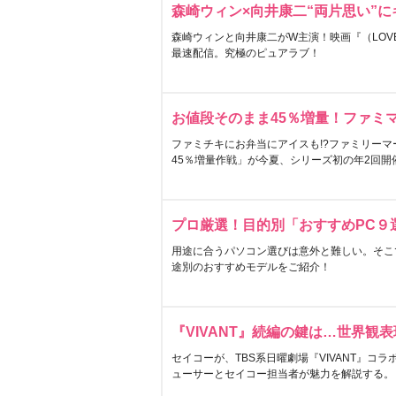
森崎ウィン×向井康二“両片思い”
森崎ウィンと向井康二がW主演！映画『（LOVE S
最速配信。究極のピュアラブ！
お値段そのまま45％増量！ファミ
ファミチキにお弁当にアイスも!?ファミリーマ
45％増量作戦」が今夏、シリーズ初の年2回開
プロ厳選！目的別「おすすめPC９
用途に合うパソコン選びは意外と難しい。そこ
途別のおすすめモデルをご紹介！
『VIVANT』続編の鍵は…世界観
セイコーが、TBS系日曜劇場『VIVANT』コ
ューサーとセイコー担当者が魅力を解説する。