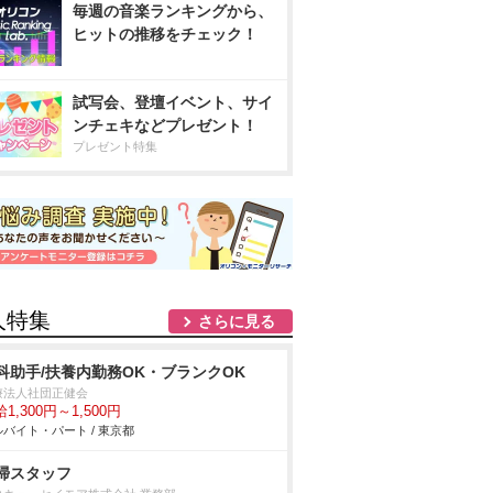
毎週の音楽ランキングから、
ヒットの推移をチェック！
試写会、登壇イベント、サイ
ンチェキなどプレゼント！
プレゼント特集
人特集
さらに見る
科助手/扶養内勤務OK・ブランクOK
療法人社団正健会
1,300円～1,500円
バイト・パート / 東京都
掃スタッフ