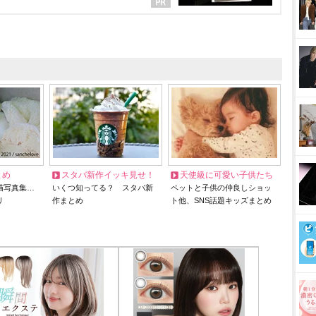
とめ
スタバ新作イッキ見せ！
天使級に可愛い子供たち
猫写真集…
いくつ知ってる？ スタバ新
ペットと子供の仲良しショッ
リ
作まとめ
ト他、SNS話題キッズまとめ