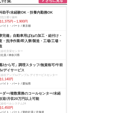
人特集
さらに見る
科助手/未経験OK・扶養内勤務OK
増北口通り歯科
1,375円～1,900円
バイト・パート / 東京都
寮完備」自動車用ばねの加工・組付け・
査・洗浄作業/即入寮/製造・工場/工場・
造
式会社京栄センター
社員 / 神奈川県
週2から可」調理スタッフ/無資格可/午前
み/デイサービス
式会社アンプル/アンプル デイサービスセンター
1,140円
バイト・パート / 愛知県
ーダー/複数業務のコールセンター/未経
歓迎/月収20万円以上可能
式会社ベルシステム24
1,450円
バイト・パート / 契約社員 / 北海道