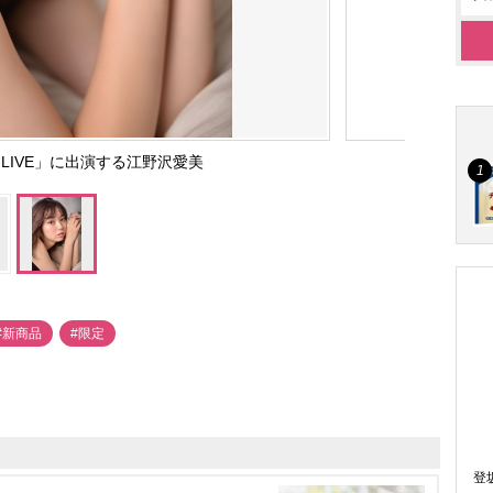
ram LIVE」に出演する江野沢愛美
#新商品
#限定
登