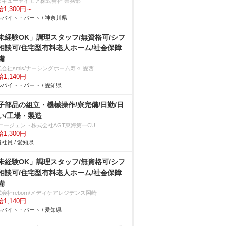
タキューセイモア株式会社 業務部
1,300円～
バイト・パート / 神奈川県
未経験OK」調理スタッフ/無資格可/シフ
相談可/住宅型有料老人ホーム/社会保障
備
会社smis/ナーシングホーム寿々 愛西
1,140円
バイト・パート / 愛知県
子部品の組立・機械操作/寮完備/日勤/日
い/工場・製造
Tエージェント株式会社AGT東海第一CU
1,300円
社員 / 愛知県
未経験OK」調理スタッフ/無資格可/シフ
相談可/住宅型有料老人ホーム/社会保障
備
会社reborn/メディケアレジデンス岡崎
1,140円
バイト・パート / 愛知県