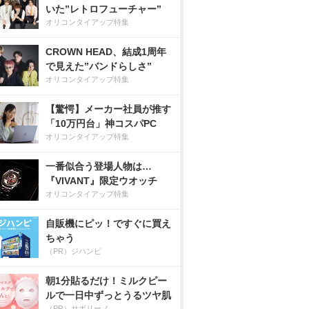
いた”レトロフューチャー”
オリコンタイアップ特集
CROWN HEAD、結成1周年
で見えた”バンドらしさ”
オリコンタイアップ特集
【驚愕】メーカー社員が推す
「10万円台」神コスパPC
オリコンタイアップ特集
一番似合う登場人物は…
『VIVANT』限定ウオッチ
オリコンタイアップ特集
自販機にピッ！ですぐに買え
ちゃう
（PR）ジハンピ
朝1分貼るだけ！ミルクピー
ルで一日中ずっとうるツヤ肌
（PR）サボリーノ