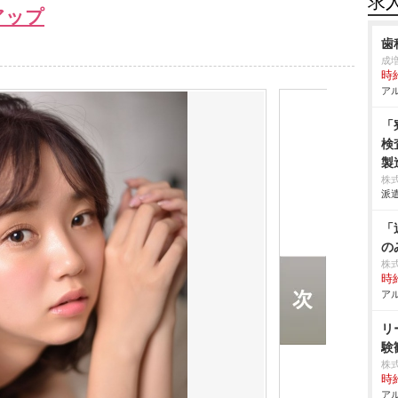
求
アップ
歯
成
時給
アル
「
検
製
株
派遣
「
の
株
時給
アル
リ
験
株
時給
アル