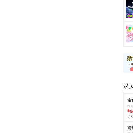
求
歯
医
時給
アル
清