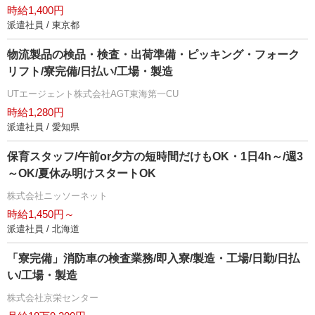
時給1,400円
派遣社員 / 東京都
物流製品の検品・検査・出荷準備・ピッキング・フォーク
リフト/寮完備/日払い/工場・製造
UTエージェント株式会社AGT東海第一CU
時給1,280円
派遣社員 / 愛知県
保育スタッフ/午前or夕方の短時間だけもOK・1日4h～/週3
～OK/夏休み明けスタートOK
株式会社ニッソーネット
時給1,450円～
派遣社員 / 北海道
「寮完備」消防車の検査業務/即入寮/製造・工場/日勤/日払
い/工場・製造
株式会社京栄センター