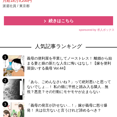
月給18万9,200円
派遣社員 / 東京都
続きはこちら
sponsored by 求人ボックス
人気記事ランキング
義母の便利屋を卒業してノーストレス！ 離婚から始
まる妻と娘の新たな人生に悔いはなし！【嫁を便利
屋扱いする義母 Vol.44】
「あら、ごめんなさいね？」って絶対悪いと思って
ないでしょ…！ 私の畑に平然と踏み入る隣人…無
視？悪意？その行動にモヤモヤが止まらない
「義母の発言が許せない…！」嫁が義母に怒り爆
発！ 夫は仕方ないと言うけれど諦めるべき？