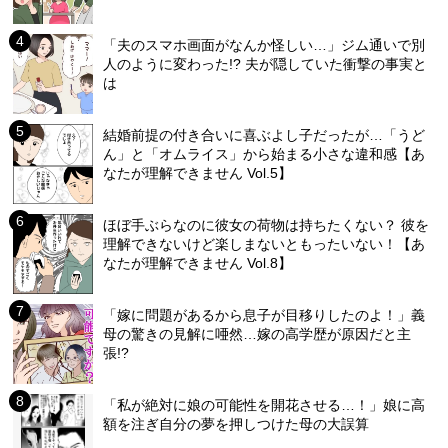
「夫のスマホ画面がなんか怪しい…」ジム通いで別
人のように変わった!? 夫が隠していた衝撃の事実と
は
結婚前提の付き合いに喜ぶよし子だったが…「うど
ん」と「オムライス」から始まる小さな違和感【あ
なたが理解できません Vol.5】
ほぼ手ぶらなのに彼女の荷物は持ちたくない？ 彼を
理解できないけど楽しまないともったいない！【あ
なたが理解できません Vol.8】
「嫁に問題があるから息子が目移りしたのよ！」義
母の驚きの見解に唖然…嫁の高学歴が原因だと主
張!?
「私が絶対に娘の可能性を開花させる…！」娘に高
額を注ぎ自分の夢を押しつけた母の大誤算