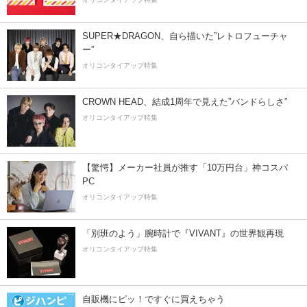
SUPER★DRAGON、自ら描いた”レトロフューチャ
ー”
オリコンタイアップ特集
CROWN HEAD、結成1周年で見えた”バンドらしさ”
オリコンタイアップ特集
【驚愕】メーカー社員が推す「10万円台」神コスパ
PC
オリコンタイアップ特集
「別班のよう」腕時計で『VIVANT』の世界観再現
オリコンタイアップ特集
自販機にピッ！ですぐに買えちゃう