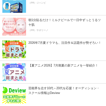
（PR）ジハンピ
朝1分貼るだけ！ミルクピールで一日中ずっとうるツ
ヤ肌
（PR）サボリーノ
2026年7月夏ドラマも、注目作＆話題作が勢ぞろい！
【夏アニメ2026】7月期夏の新アニメを一挙紹介！
芸能界を志す10代～20代を応援！オーディション・
スクール情報はDeview