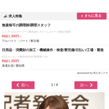
さらに見る
求人特集
無資格可の調理師/調理スタッフ
シップヘルスケアフード株式会社 チャームスイート荻窪の厨房
時給1,300円～
アルバイト・パート / 東京都
日用品・消費財の加工・機械操作・検査/寮完備/日払い/工場・製造
UTエージェント株式会社AGT東海第一CU
時給1,350円
派遣社員 / 愛知県
sponsored by 求人ボックス
1 / 4
前へ
次へ