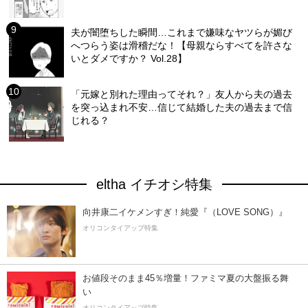
夫が闇堕ちした瞬間…これまで嫌味なヤツらが媚び
へつらう姿は滑稽だな！【母親ならすべてを許さな
いとダメですか？ Vol.28】
「元嫁と別れた理由ってそれ？」友人から夫の過去
を突っ込まれ不安…信じて結婚した夫の過去まで信
じれる？
eltha イチオシ特集
向井康二イケメンすぎ！純愛『（LOVE SONG）』
オリコンタイアップ特集
お値段そのまま45％増量！ファミマ夏の大盤振る舞
い
オリコンタイアップ特集