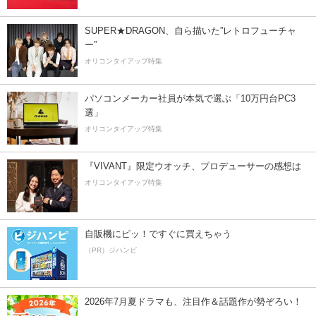
SUPER★DRAGON、自ら描いた”レトロフューチャ
ー”
オリコンタイアップ特集
パソコンメーカー社員が本気で選ぶ「10万円台PC3
選」
オリコンタイアップ特集
『VIVANT』限定ウオッチ、プロデューサーの感想は
オリコンタイアップ特集
自販機にピッ！ですぐに買えちゃう
（PR）ジハンピ
2026年7月夏ドラマも、注目作＆話題作が勢ぞろい！