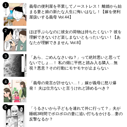
義母の便利屋を卒業してノーストレス！ 離婚から始
まる妻と娘の新たな人生に悔いはなし！【嫁を便利
屋扱いする義母 Vol.44】
ほぼ手ぶらなのに彼女の荷物は持ちたくない？ 彼を
理解できないけど楽しまないともったいない！【あ
なたが理解できません Vol.8】
「あら、ごめんなさいね？」って絶対悪いと思って
ないでしょ…！ 私の畑に平然と踏み入る隣人…無
視？悪意？その行動にモヤモヤが止まらない
「義母の発言が許せない…！」嫁が義母に怒り爆
発！ 夫は仕方ないと言うけれど諦めるべき？
「うるさいから子どもを連れて外に行って？」夫が
睡眠3時間でボロボロの妻に追い打ちをかける…妻の
反撃なるか？