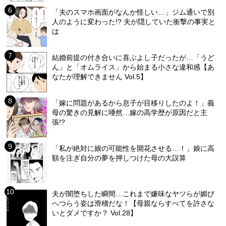
「夫のスマホ画面がなんか怪しい…」ジム通いで別
人のように変わった!? 夫が隠していた衝撃の事実と
は
結婚前提の付き合いに喜ぶよし子だったが…「うど
ん」と「オムライス」から始まる小さな違和感【あ
なたが理解できません Vol.5】
「嫁に問題があるから息子が目移りしたのよ！」義
母の驚きの見解に唖然…嫁の高学歴が原因だと主
張!?
「私が絶対に娘の可能性を開花させる…！」娘に高
額を注ぎ自分の夢を押しつけた母の大誤算
夫が闇堕ちした瞬間…これまで嫌味なヤツらが媚び
へつらう姿は滑稽だな！【母親ならすべてを許さな
いとダメですか？ Vol.28】