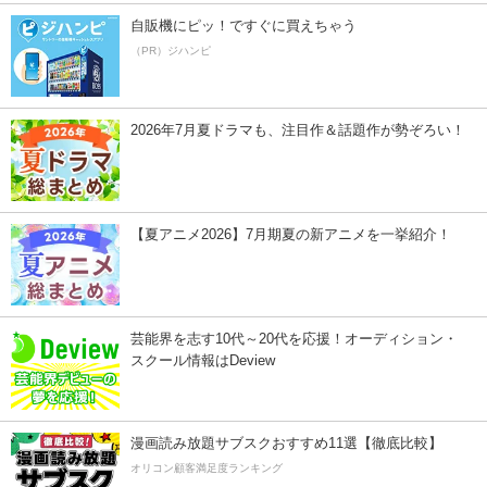
自販機にピッ！ですぐに買えちゃう
（PR）ジハンピ
2026年7月夏ドラマも、注目作＆話題作が勢ぞろい！
【夏アニメ2026】7月期夏の新アニメを一挙紹介！
芸能界を志す10代～20代を応援！オーディション・
スクール情報はDeview
漫画読み放題サブスクおすすめ11選【徹底比較】
オリコン顧客満足度ランキング