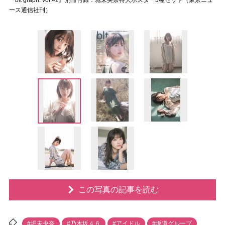
『blt graph. vol.42』別冊付録：堀未央奈特大ポスター3種セット（東京ニュ
ース通信社刊）
この写真の記事を読む
#堀未央奈
#乃木坂４６
#アイドル
#坂道グループ