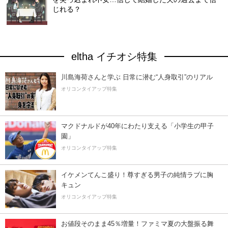
じれる？
eltha イチオシ特集
川島海荷さんと学ぶ 日常に潜む“人身取引”のリアル
オリコンタイアップ特集
マクドナルドが40年にわたり支える「小学生の甲子
園」
オリコンタイアップ特集
イケメンてんこ盛り！尊すぎる男子の純情ラブに胸
キュン
オリコンタイアップ特集
お値段そのまま45％増量！ファミマ夏の大盤振る舞