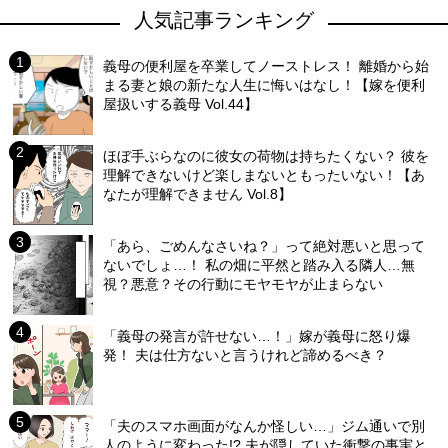
人気記事ランキング
義母の便利屋を卒業してノーストレス！ 離婚から始
まる妻と娘の新たな人生に悔いはなし！【嫁を便利
屋扱いする義母 Vol.44】
ほぼ手ぶらなのに彼女の荷物は持ちたくない？ 彼を
理解できないけど楽しまないともったいない！【あ
なたが理解できません Vol.8】
「あら、ごめんなさいね？」って絶対悪いと思って
ないでしょ…！ 私の畑に平然と踏み入る隣人…無
視？悪意？その行動にモヤモヤが止まらない
「義母の発言が許せない…！」嫁が義母に怒り爆
発！ 夫は仕方ないと言うけれど諦めるべき？
「夫のスマホ画面がなんか怪しい…」ジム通いで別
人のように変わった!? 夫が隠していた衝撃の事実と