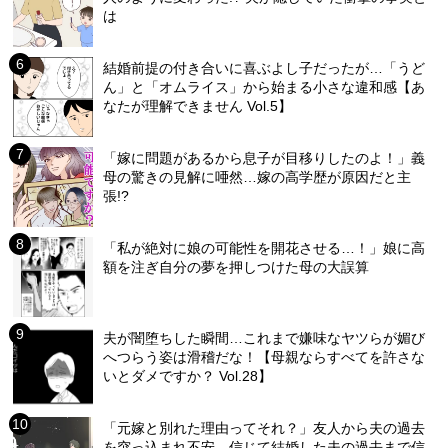
は
結婚前提の付き合いに喜ぶよし子だったが…「うど
ん」と「オムライス」から始まる小さな違和感【あ
なたが理解できません Vol.5】
「嫁に問題があるから息子が目移りしたのよ！」義
母の驚きの見解に唖然…嫁の高学歴が原因だと主
張!?
「私が絶対に娘の可能性を開花させる…！」娘に高
額を注ぎ自分の夢を押しつけた母の大誤算
夫が闇堕ちした瞬間…これまで嫌味なヤツらが媚び
へつらう姿は滑稽だな！【母親ならすべてを許さな
いとダメですか？ Vol.28】
「元嫁と別れた理由ってそれ？」友人から夫の過去
を突っ込まれ不安…信じて結婚した夫の過去まで信