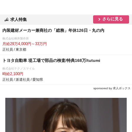
さらに見る
求人特集
内装建材メーカー兼商社の「総務」年休126日・丸の内
株式会社桐井製作所
月給29万4,000円～33万円
正社員 / 東京都
トヨタ自動車 堤工場で部品の検査/特典168万/tutumi
株式会社テクノスマイル
時給2,100円
正社員 / 派遣社員 / 愛知県
sponsored by 求人ボックス