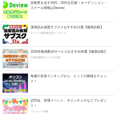
芸能界を志す10代～20代を応援！オーディション・
スクール情報はDeview
漫画読み放題サブスクおすすめ11選【徹底比較】
オリコン顧客満足度ランキング
2026年動画配信サービスおすすめ40選【徹底比較】
CS動画配信サービス20選
毎週の音楽ランキングから、ヒットの推移をチェッ
ク！
試写会、登壇イベント、サインチェキなどプレゼン
ト！
プレゼント特集