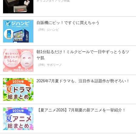
オリコンタイアップ特集
自販機にピッ！ですぐに買えちゃう
（PR）ジハンピ
朝1分貼るだけ！ミルクピールで一日中ずっとうるツ
ヤ肌
（PR）サボリーノ
2026年7月夏ドラマも、注目作＆話題作が勢ぞろい！
【夏アニメ2026】7月期夏の新アニメを一挙紹介！