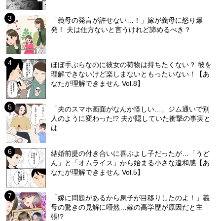
「義母の発言が許せない…！」嫁が義母に怒り爆
発！ 夫は仕方ないと言うけれど諦めるべき？
ほぼ手ぶらなのに彼女の荷物は持ちたくない？ 彼を
理解できないけど楽しまないともったいない！【あ
なたが理解できません Vol.8】
「夫のスマホ画面がなんか怪しい…」ジム通いで別
人のように変わった!? 夫が隠していた衝撃の事実と
は
結婚前提の付き合いに喜ぶよし子だったが…「うど
ん」と「オムライス」から始まる小さな違和感【あ
なたが理解できません Vol.5】
「嫁に問題があるから息子が目移りしたのよ！」義
母の驚きの見解に唖然…嫁の高学歴が原因だと主
張!?