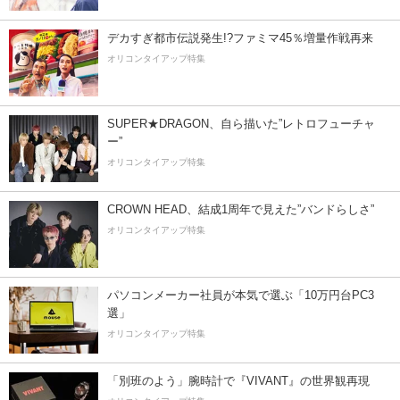
デカすぎ都市伝説発生!?ファミマ45％増量作戦再来
オリコンタイアップ特集
SUPER★DRAGON、自ら描いた”レトロフューチャ
ー”
オリコンタイアップ特集
CROWN HEAD、結成1周年で見えた”バンドらしさ”
オリコンタイアップ特集
パソコンメーカー社員が本気で選ぶ「10万円台PC3
選」
オリコンタイアップ特集
「別班のよう」腕時計で『VIVANT』の世界観再現