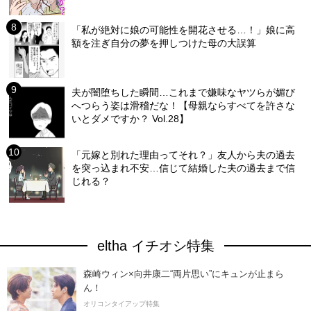
「私が絶対に娘の可能性を開花させる…！」娘に高
額を注ぎ自分の夢を押しつけた母の大誤算
夫が闇堕ちした瞬間…これまで嫌味なヤツらが媚び
へつらう姿は滑稽だな！【母親ならすべてを許さな
いとダメですか？ Vol.28】
「元嫁と別れた理由ってそれ？」友人から夫の過去
を突っ込まれ不安…信じて結婚した夫の過去まで信
じれる？
eltha イチオシ特集
森崎ウィン×向井康二“両片思い”にキュンが止まら
ん！
オリコンタイアップ特集