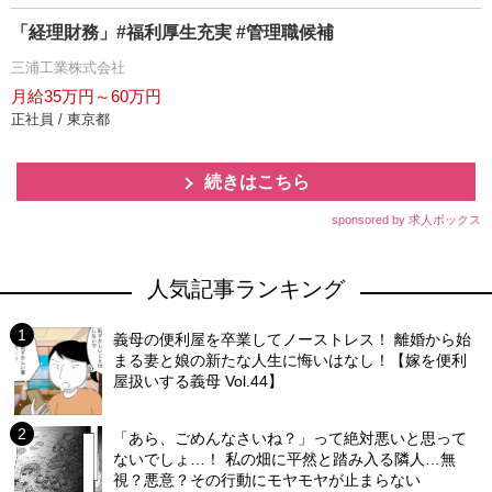
「経理財務」#福利厚生充実 #管理職候補
三浦工業株式会社
月給35万円～60万円
正社員 / 東京都
続きはこちら
sponsored by 求人ボックス
人気記事ランキング
義母の便利屋を卒業してノーストレス！ 離婚から始
まる妻と娘の新たな人生に悔いはなし！【嫁を便利
屋扱いする義母 Vol.44】
「あら、ごめんなさいね？」って絶対悪いと思って
ないでしょ…！ 私の畑に平然と踏み入る隣人…無
視？悪意？その行動にモヤモヤが止まらない