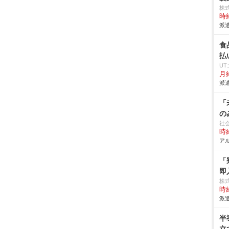
株
時給
派遣
食
払
U
月給
派遣
「
の
社
時給
アル
「
即
株
時給
派遣
半