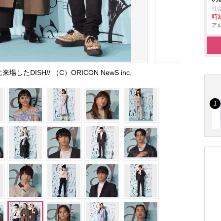
社
時給
アル
たDISH// （C）ORICON NewS inc.