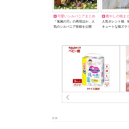
可愛いシルバニアまとめ
癒やしの猫ま
『鬼滅の刃』の再現ほか、人
人気タレント猫、
気のシルバニア投稿を公開
キュートな猫ズラ
P R