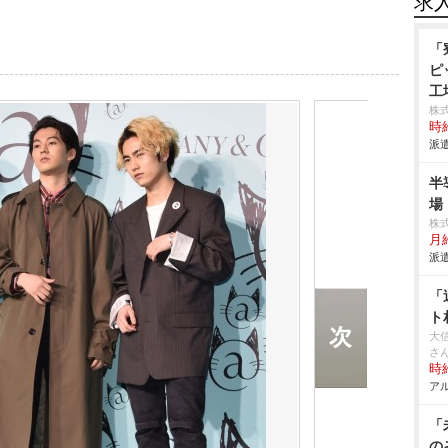
求
「
ピ
工
株
時給
派遣
半
場
株
月給
派遣
「
ト
大
さ
時給
アル
「
の