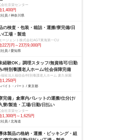
式会社京栄センター
1,400円
社員 / 神奈川県
品の検査・包装・箱詰・運搬/寮完備/日
い/工場・製造
Tエージェント株式会社AGT東海第一CU
22万円～23万9,000円
社員 / 愛知県
未経験OK」調理スタッフ/無資格可/日勤
み/特別養護老人ホーム/社会保障完備
会福祉法人福信会/特別養護老人ホーム 麦久保園
1,250円
バイト・パート / 東京都
寮完備」倉庫内パレットの運搬/仕分け/
入寮/製造・工場/日勤/日払い
式会社京栄センター
1,300円～1,625円
社員 / 北海道
導体製品の格納・運搬・ピッキング・組