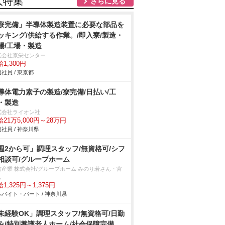
人特集
さらに見る
寮完備」半導体製造装置に必要な部品を
ッキング/供給する作業。/即入寮/製造・
場/工場・製造
式会社京栄センター
1,300円
社員 / 東京都
導体電力素子の製造/寮完備/日払い/工
・製造
式会社ライオン社
21万5,000円～28万円
社員 / 神奈川県
週2から可」調理スタッフ/無資格可/シフ
相談可/グループホーム
信産業 株式会社/グループホーム みのり若さん・宮
ん
1,325円～1,375円
バイト・パート / 神奈川県
未経験OK」調理スタッフ/無資格可/日勤
み/特別養護老人ホーム/社会保障完備