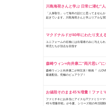
川島海荷さんと学ぶ 日常に潜む“人
「人身取引」って海外の話だと思ってませんか
起きています。川島海荷さんと学ぶリアルな実
マクドナルドが40年にわたり支え
ユニフォームの右袖には出場者のみに与えられ
球児たちが頂点を目指す
森崎ウィン×向井康二“両片思い”
森崎ウィンと向井康二がW主演！映画『（LOVE S
最速配信。究極のピュアラブ！
お値段そのまま45％増量！ファミ
ファミチキにお弁当にアイスも!?ファミリーマ
45％増量作戦」が今夏、シリーズ初の年2回開