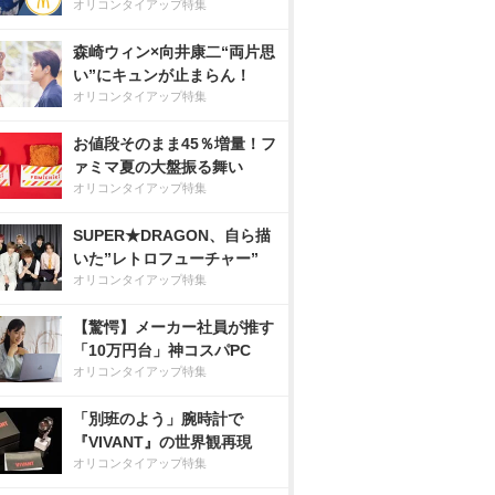
オリコンタイアップ特集
森崎ウィン×向井康二“両片思
い”にキュンが止まらん！
オリコンタイアップ特集
お値段そのまま45％増量！フ
ァミマ夏の大盤振る舞い
オリコンタイアップ特集
SUPER★DRAGON、自ら描
いた”レトロフューチャー”
オリコンタイアップ特集
【驚愕】メーカー社員が推す
「10万円台」神コスパPC
オリコンタイアップ特集
「別班のよう」腕時計で
『VIVANT』の世界観再現
オリコンタイアップ特集