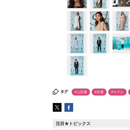
タグ
#山田優
#女優
#モデル
注目★トピックス