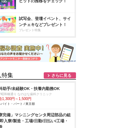
ヒットの推移をチェック！
試写会、登壇イベント、サイ
ンチェキなどプレゼント！
プレゼント特集
人特集
さらに見る
科助手/未経験OK・扶養内勤務OK
戸昭和橋通り なのはな歯科クリニック
1,300円～1,500円
バイト・パート / 東京都
寮完備」マシニングセンタ周辺部品の組
/即入寮/製造・工場/日勤/日払い/工場・
造