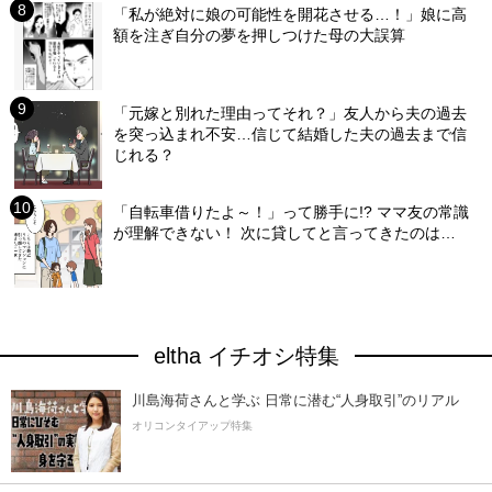
「私が絶対に娘の可能性を開花させる…！」娘に高
額を注ぎ自分の夢を押しつけた母の大誤算
「元嫁と別れた理由ってそれ？」友人から夫の過去
を突っ込まれ不安…信じて結婚した夫の過去まで信
じれる？
「自転車借りたよ～！」って勝手に!? ママ友の常識
が理解できない！ 次に貸してと言ってきたのは…
eltha イチオシ特集
川島海荷さんと学ぶ 日常に潜む“人身取引”のリアル
オリコンタイアップ特集