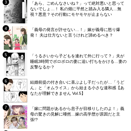
「あら、ごめんなさいね？」って絶対悪いと思って
ないでしょ…！ 私の畑に平然と踏み入る隣人…無
視？悪意？その行動にモヤモヤが止まらない
「義母の発言が許せない…！」嫁が義母に怒り爆
発！ 夫は仕方ないと言うけれど諦めるべき？
「うるさいから子どもを連れて外に行って？」夫が
睡眠3時間でボロボロの妻に追い打ちをかける…妻の
反撃なるか？
結婚前提の付き合いに喜ぶよし子だったが…「うど
ん」と「オムライス」から始まる小さな違和感【あ
なたが理解できません Vol.5】
「嫁に問題があるから息子が目移りしたのよ！」義
母の驚きの見解に唖然…嫁の高学歴が原因だと主
張!?