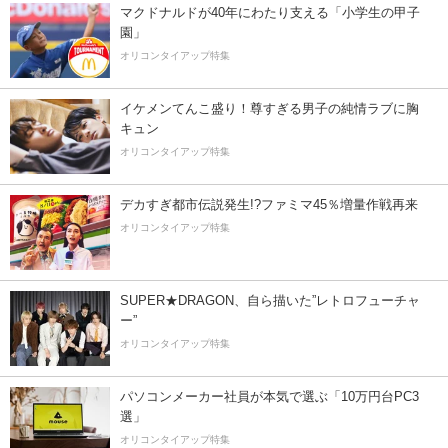
マクドナルドが40年にわたり支える「小学生の甲子
園」
オリコンタイアップ特集
イケメンてんこ盛り！尊すぎる男子の純情ラブに胸
キュン
オリコンタイアップ特集
デカすぎ都市伝説発生!?ファミマ45％増量作戦再来
オリコンタイアップ特集
SUPER★DRAGON、自ら描いた”レトロフューチャ
ー”
オリコンタイアップ特集
パソコンメーカー社員が本気で選ぶ「10万円台PC3
選」
オリコンタイアップ特集