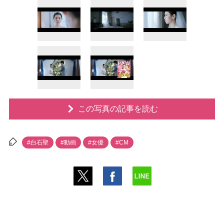
この写真の記事を読む
#白石聖
#動画
#女優
#CM